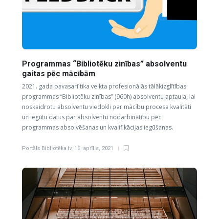
Programmas “Bibliotēku zinības” absolventu
gaitas pēc mācībām
2021. gada pavasarī tika veikta profesionālās tālākizglītības
programmas “Bibliotēku zinības” (960h) absolventu aptauja, lai
noskaidrotu absolventu viedokli par mācību procesa kvalitāti
un iegūtu datus par absolventu nodarbinātību pēc
programmas absolvēšanas un kvalifikācijas iegūšanas.
Portāls Bibliotēka.lv
,
16. aprīlis, 2021