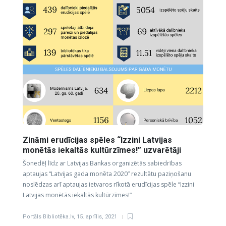
Zināmi erudīcijas spēles “Izzini Latvijas
monētās iekaltās kultūrzīmes!” uzvarētāji
Šonedēļ līdz ar Latvijas Bankas organizētās sabiedrības
aptaujas “Latvijas gada monēta 2020” rezultātu paziņošanu
noslēdzas arī aptaujas ietvaros rīkotā erudīcijas spēle “Izzini
Latvijas monētās iekaltās kultūrzīmes!”
Portāls Bibliotēka.lv
,
15. aprīlis, 2021