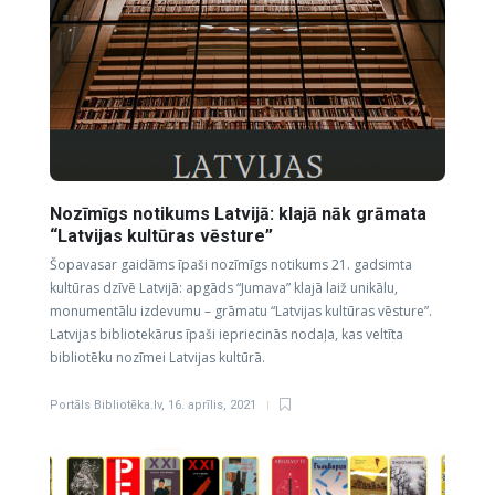
Nozīmīgs notikums Latvijā: klajā nāk grāmata
“Latvijas kultūras vēsture”
Šopavasar gaidāms īpaši nozīmīgs notikums 21. gadsimta
kultūras dzīvē Latvijā: apgāds “Jumava” klajā laiž unikālu,
monumentālu izdevumu – grāmatu “Latvijas kultūras vēsture”.
Latvijas bibliotekārus īpaši iepriecinās nodaļa, kas veltīta
bibliotēku nozīmei Latvijas kultūrā.
Portāls Bibliotēka.lv
,
16. aprīlis, 2021