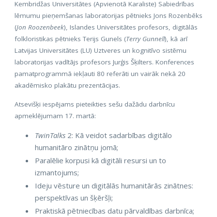
Kembridžas Universitātes (Apvienotā Karaliste) Sabiedrības
lēmumu pieņemšanas laboratorijas pētnieks Jons Rozenbēks
(
Jon Roozenbeek
), Islandes Universitātes profesors, digitālās
folkloristikas pētnieks Terijs Gunels (
Terry Gunnell
), kā arī
Latvijas Universitātes (LU) Uztveres un kognitīvo sistēmu
laboratorijas vadītājs profesors Jurģis Šķilters. Konferences
pamatprogrammā iekļauti 80 referāti un vairāk nekā 20
akadēmisko plakātu prezentācijas.
Atsevišķi iespējams pieteikties sešu dažādu darbnīcu
apmeklējumam 17. martā:
TwinTalks
2: Kā veidot sadarbības digitālo
humanitāro zinātņu jomā;
Paralēlie korpusi kā digitāli resursi un to
izmantojums;
Ideju vēsture un digitālās humanitārās zinātnes:
perspektīvas un šķēršļi;
Praktiskā pētniecības datu pārvaldības darbnīca;