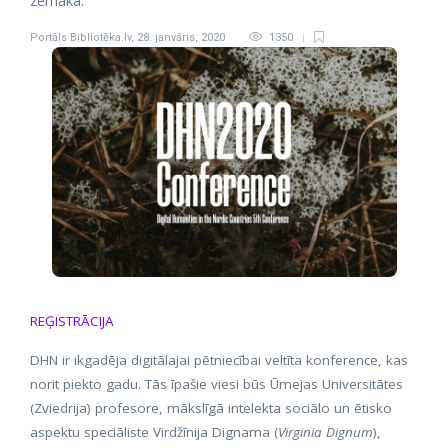
zemāka.
Portāls Bibliotēka.lv
,
28. janvāris, 2020
1350
REĢISTRĀCIJA
DHN ir ikgadēja digitālajai pētniecībai veltīta konference, kas
norit piekto gadu. Tās īpašie viesi būs Ūmejas Universitātes
(Zviedrija) profesore, mākslīgā intelekta sociālo un ētisko
aspektu speciāliste Virdžīnija Dignama (
Virginia Dignum
),