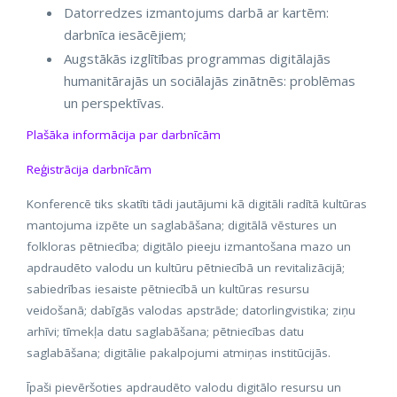
Datorredzes izmantojums darbā ar kartēm:
darbnīca iesācējiem;
Augstākās izglītības programmas digitālajās
humanitārajās un sociālajās zinātnēs: problēmas
un perspektīvas.
Plašāka informācija par darbnīcām
Reģistrācija darbnīcām
Konferencē tiks skatīti tādi jautājumi kā digitāli radītā kultūras
mantojuma izpēte un saglabāšana; digitālā vēstures un
folkloras pētniecība; digitālo pieeju izmantošana mazo un
apdraudēto valodu un kultūru pētniecībā un revitalizācijā;
sabiedrības iesaiste pētniecībā un kultūras resursu
veidošanā; dabīgās valodas apstrāde; datorlingvistika; ziņu
arhīvi; tīmekļa datu saglabāšana; pētniecības datu
saglabāšana; digitālie pakalpojumi atmiņas institūcijās.
Īpaši pievēršoties apdraudēto valodu digitālo resursu un