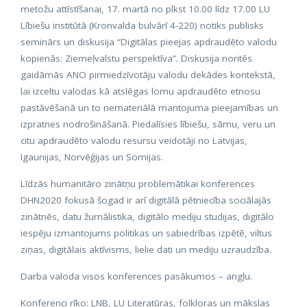
metožu attīstīšanai, 17. martā no plkst 10.00 līdz 17.00 LU
Lībiešu institūtā (Kronvalda bulvārī 4-220) notiks publisks
seminārs un diskusija “Digitālas pieejas apdraudēto valodu
kopienās: Ziemeļvalstu perspektīva”. Diskusija noritēs
gaidāmās ANO pirmiedzīvotāju valodu dekādes kontekstā,
lai izceltu valodas kā atslēgas lomu apdraudēto etnosu
pastāvēšanā un to nemateriālā mantojuma pieejamības un
izpratnes nodrošināšanā. Piedalīsies lībiešu, sāmu, veru un
citu apdraudēto valodu resursu veidotāji no Latvijas,
Igaunijas, Norvēģijas un Somijas.
Līdzās humanitāro zinātņu problemātikai konferences
DHN2020 fokusā šogad ir arī digitālā pētniecība sociālajās
zinātnēs, datu žurnālistika, digitālo mediju studijas, digitālo
iespēju izmantojums politikas un sabiedrības izpētē, viltus
ziņas, digitālais aktīvisms, lielie dati un mediju uzraudzība.
Darba valoda visos konferences pasākumos – angļu.
Konferenci rīko: LNB, LU Literatūras, folkloras un mākslas