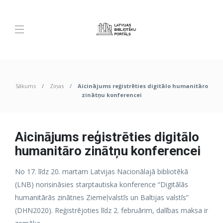
Sākums
Ziņas
Aicinājums reģistrēties digitālo humanitāro
zinātņu konferencei
Aicinājums reģistrēties digitālo
humanitāro zinātņu konferencei
No 17. līdz 20. martam Latvijas Nacionālajā bibliotēkā
(LNB) norisināsies starptautiska konference “Digitālās
humanitārās zinātnes Ziemeļvalstīs un Baltijas valstīs”
(DHN2020). Reģistrējoties līdz 2. februārim, dalības maksa ir