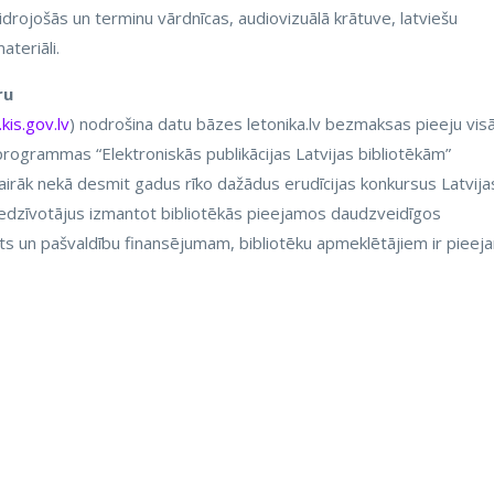
idrojošās un terminu vārdnīcas, audiovizuālā krātuve, latviešu
ateriāli.
ru
is.gov.lv
) nodrošina datu bāzes letonika.lv bezmaksas pieeju vis
 programmas “Elektroniskās publikācijas Latvijas bibliotēkām”
 vairāk nekā desmit gadus rīko dažādus erudīcijas konkursus Latvija
t iedzīvotājus izmantot bibliotēkās pieejamos daudzveidīgos
lsts un pašvaldību finansējumam, bibliotēku apmeklētājiem ir pieej