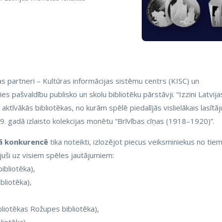
s partneri – Kultūras informācijas sistēmu centrs (KISC) un
ties pašvaldību publisko un skolu bibliotēku pārstāvji. “Izzini Latvija
ktīvākās bibliotēkas, no kurām spēlē piedalījās vislielākais lasītāj
. gadā izlaisto kolekcijas monētu “Brīvības cīņas (1918–1920)”.
ajā konkurencē
tika noteikti, izlozējot piecus veiksminiekus no tie
ējuši uz visiem spēles jautājumiem:
ibliotēka),
bliotēka),
bliotēkas Rožupes bibliotēka),