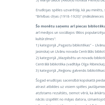
5) Marija Giluče (Riebiņu novada Pieniņu bib
Erudīcijas spēles uzvarētāji, kā jau minēts
“Brīvības cīņas (1918-1920)” (mākslinieces E
Šo monētu saņems arī piecas bibliotēk
arī medijos un sociālajos tīklos popularizē
kultūrzīmes”:
1) kategorijā „Pagastu bibliotēkas” – Līvān
Jasinska) un Līvānu novada Centrālās bibliot
2) kategorijā „Mazpilsētu un novadu bibliot
Centrālā bibliotēka (vadītāja Olga Ribinicka);
3) kategorijā „Reģionu galvenās bibliotēkas”
Šogad erudīcijas sacensībā kopskaitā piedal
atrast atbildes uz visiem spēles jautājumie
atzīstams rezultāts, ņemot vērā, ka ārkārtas
nācās izspēlēt no mājas datora, izmantojot l