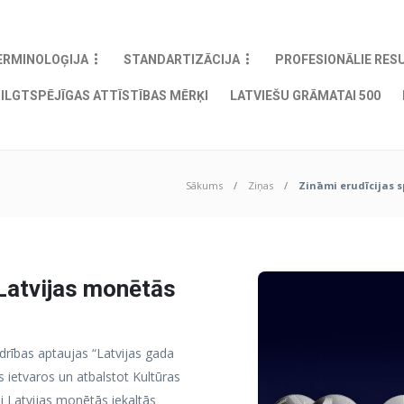
ERMINOLOĢIJA
STANDARTIZĀCIJA
PROFESIONĀLIE RES
ILGTSPĒJĪGAS ATTĪSTĪBAS MĒRĶI
LATVIEŠU GRĀMATAI 500
Sākums
Ziņas
Zināmi erudīcijas s
 Latvijas monētās
i
edrības aptaujas “Latvijas gada
 ietvaros un atbalstot Kultūras
ini Latvijas monētās iekaltās