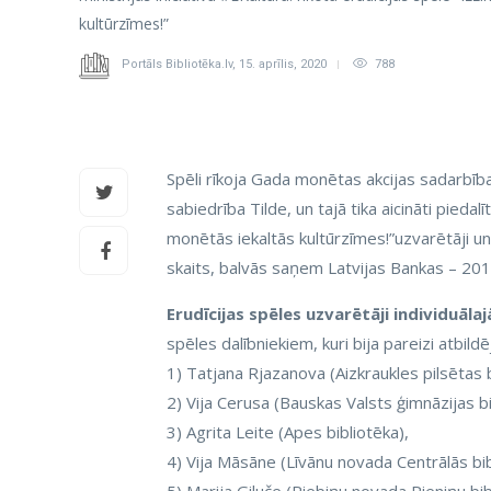
kultūrzīmes!”
Portāls Bibliotēka.lv
,
15. aprīlis, 2020
788
Spēli rīkoja Gada monētas akcijas sadarbība
sabiedrība Tilde, un tajā tika aicināti piedalī
monētās iekaltās kultūrzīmes!”uzvarētāji un a
skaits, balvās saņem Latvijas Bankas – 2019
Erudīcijas spēles uzvarētāji individuāl
spēles dalībniekiem, kuri bija pareizi atbild
1) Tatjana Rjazanova (Aizkraukles pilsētas b
2) Vija Cerusa (Bauskas Valsts ģimnāzijas bi
3) Agrita Leite (Apes bibliotēka),
4) Vija Māsāne (Līvānu novada Centrālās bi