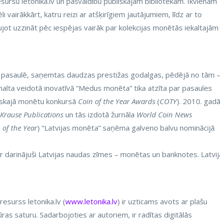
sursu letonika.lv un pašvaldību publiskajām bibliotēkām. Ikvienam
i vairākkārt, katru reizi ar atšķirīgiem jautājumiem, līdz ar to
ļaujot uzzināt pēc iespējas vairāk par kolekcijas monētās iekaltajām
ā pasaulē, saņemtas daudzas prestižas godalgas, pēdējā no tām 
nalta veidotā inovatīvā “Medus monēta” tika atzīta par pasaules
iskajā monētu konkursā
Coin of the Year Awards
(
COTY
). 2010. gad
Krause Publications
un tās izdotā žurnāla
World Coin News
 of the Year
) “Latvijas monēta” saņēma galveno balvu nominācijā
 ir darinājuši Latvijas naudas zīmes – monētas un banknotes. Latvi
resurss letonika.lv (
www.letonika.lv
) ir uzticams avots ar plašu
ūras saturu. Sadarbojoties ar autoriem, ir radītas digitālās