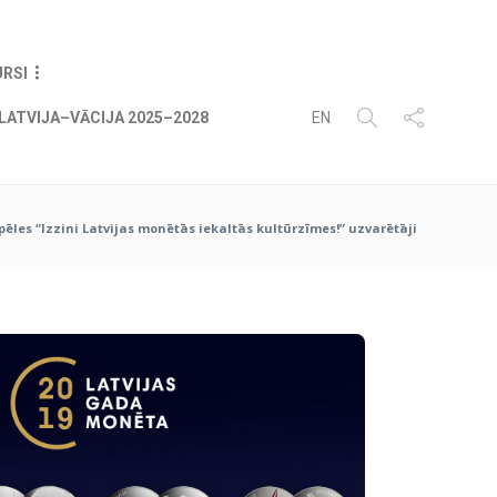
06
AUG
2026
URSI
LATVIJA–VĀCIJA 2025–2028
EN
pēles “Izzini Latvijas monētās iekaltās kultūrzīmes!” uzvarētāji