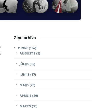
Ziņu arhīvs
s
▼
2026 (187)
u
AUGUSTS (3)
JŪLIJS (32)
m
JŪNIJS (17)
MAIJS (20)
APRĪLIS (20)
MARTS (35)