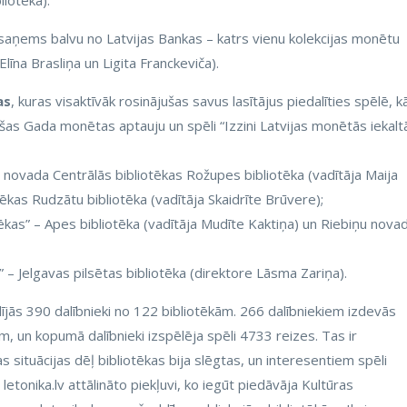
liotēka).
, saņems balvu no Latvijas Bankas – katrs vienu kolekcijas monētu
līna Brasliņa un Ligita Franckeviča).
as
, kuras visaktīvāk rosinājušas savus lasītājus piedalīties spēlē, k
jušas Gada monētas aptauju un spēli “Izzini Latvijas monētās iekalt
u novada Centrālās bibliotēkas Rožupes bibliotēka (vadītāja Maija
ēkas Rudzātu bibliotēka (vadītāja Skaidrīte Brūvere);
ēkas” – Apes bibliotēka (vadītāja Mudīte Kaktiņa) un Riebiņu nova
 – Jelgavas pilsētas bibliotēka (direktore Lāsma Zariņa).
ījās 390 dalībnieki no 122 bibliotēkām. 266 dalībniekiem izdevās
m, un kopumā dalībnieki izspēlēja spēli 4733 reizes. Tas ir
 situācijas dēļ bibliotēkas bija slēgtas, un interesentiem spēli
etonika.lv attālināto piekļuvi, ko iegūt piedāvāja Kultūras