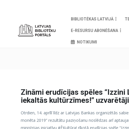
BIBLIOTĒKAS LATVIJĀ
T
E-RESURSU ABONĒŠANA
NOTIKUMI
Zināmi erudīcijas spēles “Izzini
iekaltās kultūrzīmes!” uzvarētāj
Otrdien, 14. aprīlī līdz ar Latvijas Bankas organizētās sabi
monēta 2019” rezultātu paziņošanu noslēdzas arī aptaujas
ministrijas iniciatīvu #ĒKultūra! rīkotā erudīcijas spēle “Izz