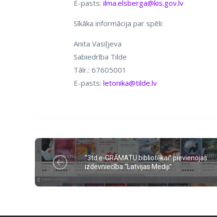
E-pasts:
ilma.elsberga@kis.gov.lv
Sīkāka informācija par spēli:
Anita Vasiļjeva
Sabiedrība Tilde
Tālr.: 67605001
E-pasts:
letonika@tilde.lv
“3td e-GRĀMATU bibliotēkai” pievienojas
izdevniecība “Latvijas Mediji”