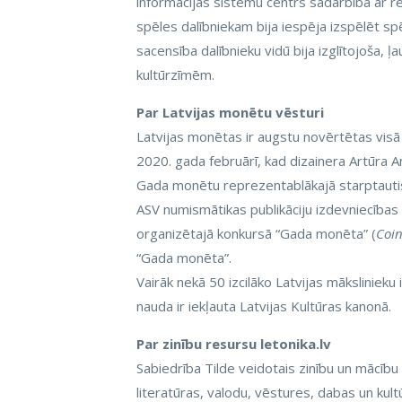
informācijas sistēmu centrs sadarbībā ar re
spēles dalībniekam bija iespēja izspēlēt spēl
sacensība dalībnieku vidū bija izglītojoša, 
kultūrzīmēm.
Par Latvijas monētu vēsturi
Latvijas monētas ir augstu novērtētas vis
2020. gada februārī, kad dizainera Artūra A
Gada monētu reprezentablākajā starptaut
ASV numismātikas publikāciju izdevniecības
organizētajā konkursā “Gada monēta” (
Coin
“Gada monēta”.
Vairāk nekā 50 izcilāko Latvijas mākslinieku
nauda ir iekļauta Latvijas Kultūras kanonā.
Par zinību resursu letonika.lv
Sabiedrība Tilde veidotais zinību un mācību 
literatūras, valodu, vēstures, dabas un kult