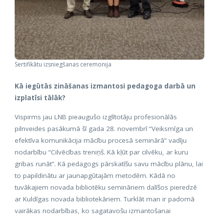
Sertifikātu izsniegšanas ceremonija
Kā iegūtās zināšanas izmantosi pedagoga darbā un
izplatīsi tālāk?
Vispirms jau LNB pieaugušo izglītotāju profesionālās
pilnveides pasākumā šī gada 28. novembrī “Veiksmīga un
efektīva komunikācija mācību procesā seminārā” vadīju
nodarbību “Cilvēcības treniņš. Kā kļūt par cilvēku, ar kuru
gribas runāt”. Kā pedagogs pārskatīšu savu mācību plānu, lai
to papildinātu ar jaunapgūtajām metodēm. Kādā no
tuvākajiem novada bibliotēku semināriem dalīšos pieredzē
ar Kuldīgas novada bibliotekāriem. Turklāt man ir padomā
vairākas nodarbības, ko sagatavošu izmantošanai