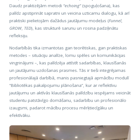
Daudz praktizējām metodi
“echoing”
(spoguļošana), kas
palīdz apstiprināt sapratni un veicina uzticamu dialogu, kā arī
praktiski pielietojām dažādus jautājumu modeļus (
Funnel
,
GROW
,
TED
), kas strukturē sarunu un rosina padziļinātu
refleksiju.
Nodarbībās tika izmantotas gan teorētiskas, gan praktiskas
metodes – situāciju analīze, lomu spēles un komunikācijas
vingrinājumi –, kas palīdzēja attīstīt sadarbības, klausīšanās
un jautājumu uzdošanas prasmes. Tās ir tieši integrējamas
profesionālajā darbībā, manis pasniegtajā apmācību modulī
“Bibliotēkas pakalpojumu plānošana”, kur ar reflektīvu
jautājumu un aktīvās klausīšanās palīdzību iespējams veicināt
studentu patstāvīgo domāšanu, sadarbību un profesionālo
izaugsmi, padarot mācību procesu mērķtiecīgāku un
efektīvāku.