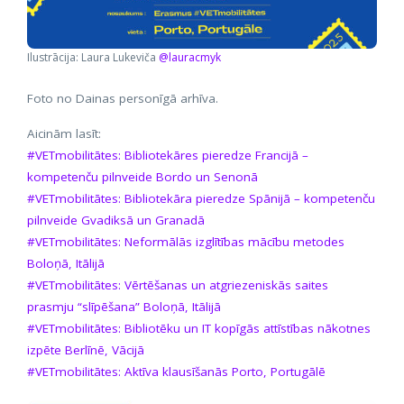
Ilustrācija: Laura Lukeviča
@lauracmyk
Foto no Dainas personīgā arhīva.
Aicinām lasīt:
#VETmobilitātes: Bibliotekāres pieredze Francijā –
kompetenču pilnveide Bordo un Senonā
#VETmobilitātes: Bibliotekāra pieredze Spānijā – kompetenču
pilnveide Gvadiksā un Granadā
#VETmobilitātes: Neformālās izglītības mācību metodes
Boloņā, Itālijā
#VETmobilitātes: Vērtēšanas un atgriezeniskās saites
prasmju “slīpēšana” Boloņā, Itālijā
#VETmobilitātes: Bibliotēku un IT kopīgās attīstības nākotnes
izpēte Berlīnē, Vācijā
#VETmobilitātes: Aktīva klausīšanās Porto, Portugālē