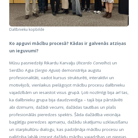
Dalībnieku kopbilde
Ko apguvi mācību procesā? Kādas ir galvenās atziņas
un ieguvumi?
Mūsu pasniedzēji Rikardu Karvaļju (
Ricardo Carvalho
) un
Serdžio Agia (
Sergio Aguia
) demonstrēja augstu
profesionalitāti, vadot kursus strukturēti, interaktīvi un
motivējoši, vienlaikus pielāgojot mācību procesu dalībnieku
vajadzībām un iesaistot visus grupā. Ļoti nozīmīgi bija arī tas,
ka dalībnieku grupa bija daudzveidīga – tajā bija pārstāvēti
abi dzimumi, dažādi vecumi, dažādas tautības un plašs
profesionālās pieredzes spektrs. Šāda dažādība veicināja
bagātīgu pieredzes apmaiņu, dažādu skatījumu uzklausīšanu
un starpkultūru dialogu, kas padziļināja mācību procesu un
palīdzēja labāk izprast dažādu mācību vajadzības un pieejas.