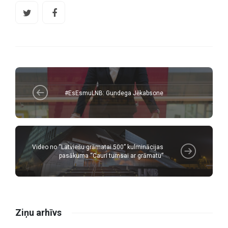
#EsEsmuLNB: Gundega Jēkabsone
Video no “Latviešu grāmatai 500” kulminācijas
pasākuma “Cauri tumsai ar grāmatu”
Ziņu arhīvs