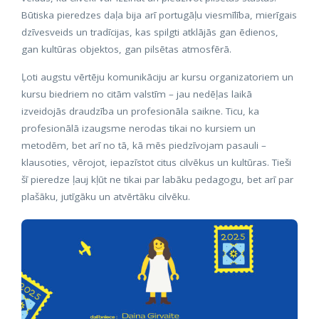
Būtiska pieredzes daļa bija arī portugāļu viesmīlība, mierīgais
dzīvesveids un tradīcijas, kas spilgti atklājās gan ēdienos,
gan kultūras objektos, gan pilsētas atmosfērā.
Ļoti augstu vērtēju komunikāciju ar kursu organizatoriem un
kursu biedriem no citām valstīm – jau nedēļas laikā
izveidojās draudzība un profesionāla saikne. Ticu, ka
profesionālā izaugsme nerodas tikai no kursiem un
metodēm, bet arī no tā, kā mēs piedzīvojam pasauli –
klausoties, vērojot, iepazīstot citus cilvēkus un kultūras. Tieši
šī pieredze ļauj kļūt ne tikai par labāku pedagogu, bet arī par
plašāku, jutīgāku un atvērtāku cilvēku.