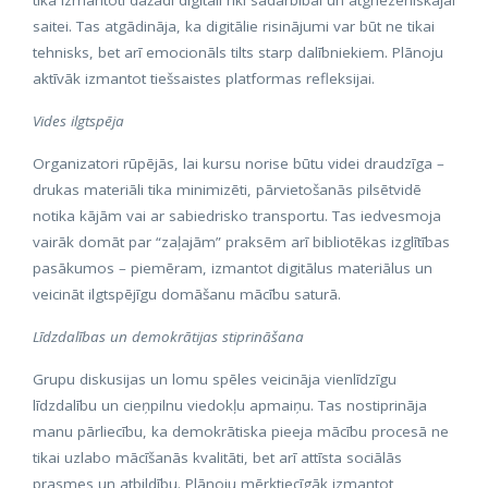
tika izmantoti dažādi digitāli rīki sadarbībai un atgriezeniskajai
saitei. Tas atgādināja, ka digitālie risinājumi var būt ne tikai
tehnisks, bet arī emocionāls tilts starp dalībniekiem. Plānoju
aktīvāk izmantot tiešsaistes platformas refleksijai.
Vides ilgtspēja
Organizatori rūpējās, lai kursu norise būtu videi draudzīga –
drukas materiāli tika minimizēti, pārvietošanās pilsētvidē
notika kājām vai ar sabiedrisko transportu. Tas iedvesmoja
vairāk domāt par “zaļajām” praksēm arī bibliotēkas izglītības
pasākumos – piemēram, izmantot digitālus materiālus un
veicināt ilgtspējīgu domāšanu mācību saturā.
Līdzdalības un demokrātijas stiprināšana
Grupu diskusijas un lomu spēles veicināja vienlīdzīgu
līdzdalību un cieņpilnu viedokļu apmaiņu. Tas nostiprināja
manu pārliecību, ka demokrātiska pieeja mācību procesā ne
tikai uzlabo mācīšanās kvalitāti, bet arī attīsta sociālās
prasmes un atbildību. Plānoju mērķtiecīgāk izmantot