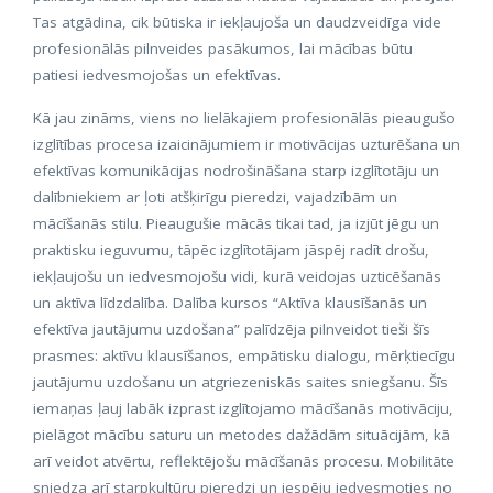
Tas atgādina, cik būtiska ir iekļaujoša un daudzveidīga vide
profesionālās pilnveides pasākumos, lai mācības būtu
patiesi iedvesmojošas un efektīvas.
Kā jau zināms, viens no lielākajiem profesionālās pieaugušo
izglītības procesa izaicinājumiem ir motivācijas uzturēšana un
efektīvas komunikācijas nodrošināšana starp izglītotāju un
dalībniekiem ar ļoti atšķirīgu pieredzi, vajadzībām un
mācīšanās stilu. Pieaugušie mācās tikai tad, ja izjūt jēgu un
praktisku ieguvumu, tāpēc izglītotājam jāspēj radīt drošu,
iekļaujošu un iedvesmojošu vidi, kurā veidojas uzticēšanās
un aktīva līdzdalība. Dalība kursos “Aktīva klausīšanās un
efektīva jautājumu uzdošana” palīdzēja pilnveidot tieši šīs
prasmes: aktīvu klausīšanos, empātisku dialogu, mērķtiecīgu
jautājumu uzdošanu un atgriezeniskās saites sniegšanu. Šīs
iemaņas ļauj labāk izprast izglītojamo mācīšanās motivāciju,
pielāgot mācību saturu un metodes dažādām situācijām, kā
arī veidot atvērtu, reflektējošu mācīšanās procesu. Mobilitāte
sniedza arī starpkultūru pieredzi un iespēju iedvesmoties no