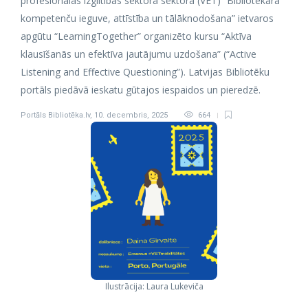
profesionālās izglītības sektorā sektora (VET) “Bibliotekāra
kompetenču ieguve, attīstība un tālāknodošana” ietvaros
apgūtu “LearningTogether” organizēto kursu “Aktīva
klausīšanās un efektīva jautājumu uzdošana” (“Active
Listening and Effective Questioning”). Latvijas Bibliotēku
portāls piedāvā ieskatu gūtajos iespaidos un pieredzē.
Portāls Bibliotēka.lv
,
10. decembris, 2025
664
Ilustrācija: Laura Lukeviča