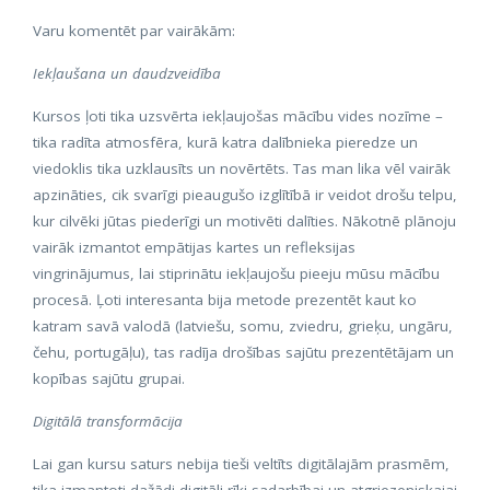
Varu komentēt par vairākām:
Iekļaušana un daudzveidība
Kursos ļoti tika uzsvērta iekļaujošas mācību vides nozīme –
tika radīta atmosfēra, kurā katra dalībnieka pieredze un
viedoklis tika uzklausīts un novērtēts. Tas man lika vēl vairāk
apzināties, cik svarīgi pieaugušo izglītībā ir veidot drošu telpu,
kur cilvēki jūtas piederīgi un motivēti dalīties. Nākotnē plānoju
vairāk izmantot empātijas kartes un refleksijas
vingrinājumus, lai stiprinātu iekļaujošu pieeju mūsu mācību
procesā. Ļoti interesanta bija metode prezentēt kaut ko
katram savā valodā (latviešu, somu, zviedru, grieķu, ungāru,
čehu, portugāļu), tas radīja drošības sajūtu prezentētājam un
kopības sajūtu grupai.
Digitālā transformācija
Lai gan kursu saturs nebija tieši veltīts digitālajām prasmēm,