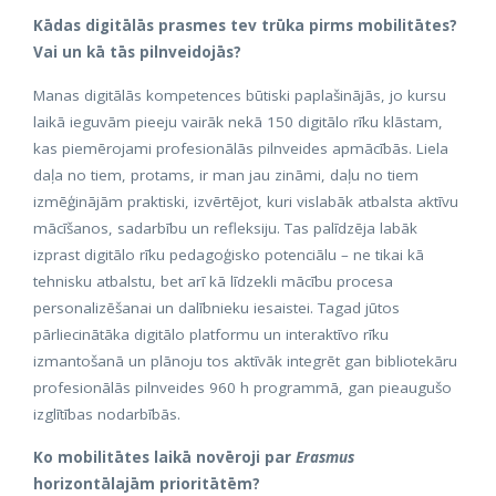
Kādas digitālās prasmes tev trūka pirms mobilitātes?
Vai un kā tās pilnveidojās?
Manas digitālās kompetences būtiski paplašinājās, jo kursu
laikā ieguvām pieeju vairāk nekā 150 digitālo rīku klāstam,
kas piemērojami profesionālās pilnveides apmācībās. Liela
daļa no tiem, protams, ir man jau zināmi, daļu no tiem
izmēģinājām praktiski, izvērtējot, kuri vislabāk atbalsta aktīvu
mācīšanos, sadarbību un refleksiju. Tas palīdzēja labāk
izprast digitālo rīku pedagoģisko potenciālu – ne tikai kā
tehnisku atbalstu, bet arī kā līdzekli mācību procesa
personalizēšanai un dalībnieku iesaistei. Tagad jūtos
pārliecinātāka digitālo platformu un interaktīvo rīku
izmantošanā un plānoju tos aktīvāk integrēt gan bibliotekāru
profesionālās pilnveides 960 h programmā, gan pieaugušo
izglītības nodarbībās.
Ko mobilitātes laikā novēroji par
Erasmus
horizontālajām prioritātēm?