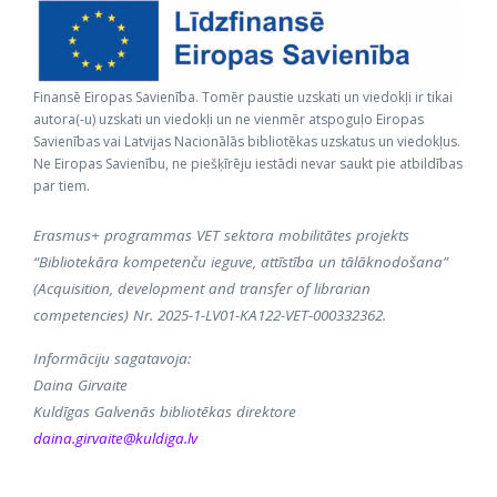
Finansē Eiropas Savienība. Tomēr paustie uzskati un viedokļi ir tikai
autora(-u) uzskati un viedokļi un ne vienmēr atspoguļo Eiropas
Savienības vai Latvijas Nacionālās bibliotēkas uzskatus un viedokļus.
Ne Eiropas Savienību, ne piešķīrēju iestādi nevar saukt pie atbildības
par tiem.
Erasmus+ programmas VET sektora mobilitātes projekts
“Bibliotekāra kompetenču ieguve, attīstība un tālāknodošana”
(Acquisition, development and transfer of librarian
competencies) Nr. 2025-1-LV01-KA122-VET-000332362.
Informāciju sagatavoja:
Daina Girvaite
Kuldīgas Galvenās bibliotēkas direktore
daina.girvaite@kuldiga.lv