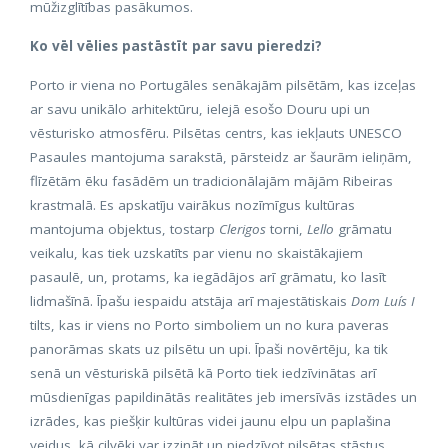
mūžizglītības pasākumos.
Ko vēl vēlies pastāstīt par savu pieredzi?
Porto ir viena no Portugāles senākajām pilsētām, kas izceļas
ar savu unikālo arhitektūru, ielejā esošo Douru upi un
vēsturisko atmosfēru. Pilsētas centrs, kas iekļauts UNESCO
Pasaules mantojuma sarakstā, pārsteidz ar šaurām ieliņām,
flīzētām ēku fasādēm un tradicionālajām mājām Ribeiras
krastmalā. Es apskatīju vairākus nozīmīgus kultūras
mantojuma objektus, tostarp
Clerigos
torni,
Lello
grāmatu
veikalu, kas tiek uzskatīts par vienu no skaistākajiem
pasaulē, un, protams, ka iegādājos arī grāmatu, ko lasīt
lidmašīnā. Īpašu iespaidu atstāja arī majestātiskais
Dom Luís I
tilts, kas ir viens no Porto simboliem un no kura paveras
panorāmas skats uz pilsētu un upi. Īpaši novērtēju, ka tik
senā un vēsturiskā pilsētā kā Porto tiek iedzīvinātas arī
mūsdienīgas papildinātās realitātes jeb imersīvās izstādes un
izrādes, kas piešķir kultūras videi jaunu elpu un paplašina
veidus, kā cilvēki var izzināt un piedzīvot pilsētas stāstus.