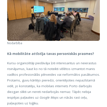
Nodarbība
Kā mobilitāte attīstīja tavas personiskās prasmes?
Kursu organizētāji piedāvāja ļoti interesantus un neierastus
risinājumus, kaut ko no tā noteikti vēlētos izmantot manis
vadītos profesionālās pilnveides vai neformālos pasākumos.
Protams, guvu kārtējo pieredzi, orientējoties nepazīstamā
vidē, jo konstatēju, ka mobilais internets Porto darbojās
diezgan slikti un nereti nedarbojās nemaz. Tāpēc nebija
iespējas paļauties uz
Google Maps
un nācās rast ceļu,
paļaujoties uz loģiku.