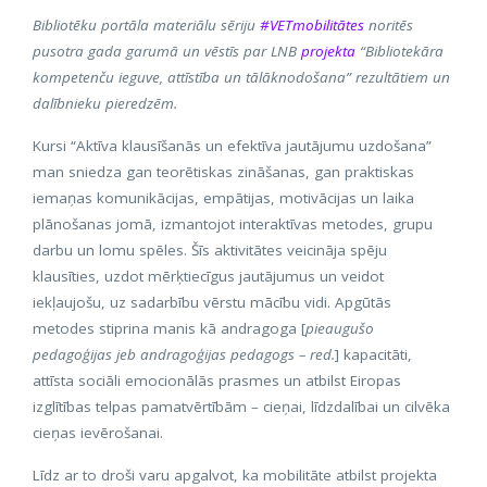
Bibliotēku portāla materiālu sēriju
#VETmobilitātes
noritēs
pusotra gada garumā un vēstīs par LNB
projekta
“Bibliotekāra
kompetenču ieguve, attīstība un tālāknodošana” rezultātiem un
dalībnieku pieredzēm.
Kursi “Aktīva klausīšanās un efektīva jautājumu uzdošana”
man sniedza gan teorētiskas zināšanas, gan praktiskas
iemaņas komunikācijas, empātijas, motivācijas un laika
plānošanas jomā, izmantojot interaktīvas metodes, grupu
darbu un lomu spēles. Šīs aktivitātes veicināja spēju
klausīties, uzdot mērķtiecīgus jautājumus un veidot
iekļaujošu, uz sadarbību vērstu mācību vidi. Apgūtās
metodes stiprina manis kā andragoga [
pieaugušo
pedagoģijas jeb andragoģijas pedagogs – red.
] kapacitāti,
attīsta sociāli emocionālās prasmes un atbilst Eiropas
izglītības telpas pamatvērtībām – cieņai, līdzdalībai un cilvēka
cieņas ievērošanai.
Līdz ar to droši varu apgalvot, ka mobilitāte atbilst projekta