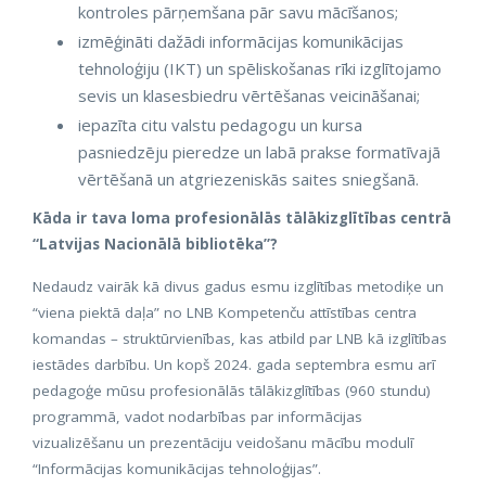
kontroles pārņemšana pār savu mācīšanos;
izmēģināti dažādi informācijas komunikācijas
tehnoloģiju (IKT) un spēliskošanas rīki izglītojamo
sevis un klasesbiedru vērtēšanas veicināšanai;
iepazīta citu valstu pedagogu un kursa
pasniedzēju pieredze un labā prakse formatīvajā
vērtēšanā un atgriezeniskās saites sniegšanā.
Kāda ir tava loma profesionālās tālākizglītības centrā
“Latvijas Nacionālā bibliotēka”?
Nedaudz vairāk kā divus gadus esmu izglītības metodiķe un
“viena piektā daļa” no LNB Kompetenču attīstības centra
komandas – struktūrvienības, kas atbild par LNB kā izglītības
iestādes darbību. Un kopš 2024. gada septembra esmu arī
pedagoģe mūsu profesionālās tālākizglītības (960 stundu)
programmā, vadot nodarbības par informācijas
vizualizēšanu un prezentāciju veidošanu mācību modulī
“Informācijas komunikācijas tehnoloģijas”.