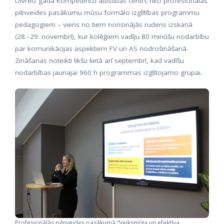
Divreiz gadā Kompetenču attīstības centrs rīko profesionālās
pilnveides pasākumu mūsu formālo izglītības programmu
pedagogiem – viens no tiem norisinājās rudens izskaņā
(28.–29. novembrī), kur kolēģiem vadīju 80 minūšu nodarbību
par komunikācijas aspektiem FV un AS nodrošināšanā.
Zināšanas noteikti likšu lietā arī septembrī, kad vadīšu
nodarbības jaunajai 960 h programmas izglītojamo grupai.
Profesionālās pilnveides pasākumā “Veiksmīga un efektīva