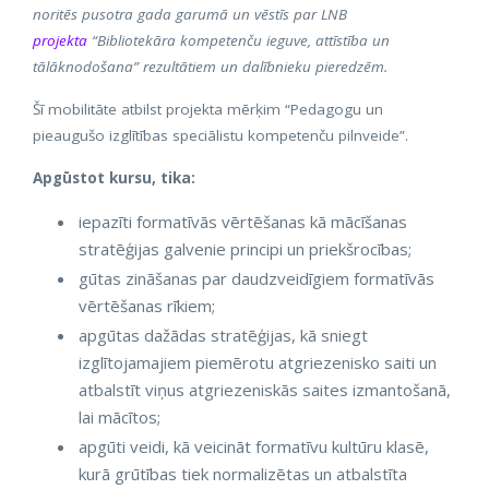
noritēs pusotra gada garumā un vēstīs par LNB
projekta
“Bibliotekāra kompetenču ieguve, attīstība un
tālāknodošana” rezultātiem un dalībnieku pieredzēm.
Šī mobilitāte atbilst projekta mērķim “Pedagogu un
pieaugušo izglītības speciālistu kompetenču pilnveide”.
Apgūstot kursu, tika:
iepazīti formatīvās vērtēšanas kā mācīšanas
stratēģijas galvenie principi un priekšrocības;
gūtas zināšanas par daudzveidīgiem formatīvās
vērtēšanas rīkiem;
apgūtas dažādas stratēģijas, kā sniegt
izglītojamajiem piemērotu atgriezenisko saiti un
atbalstīt viņus atgriezeniskās saites izmantošanā,
lai mācītos;
apgūti veidi, kā veicināt formatīvu kultūru klasē,
kurā grūtības tiek normalizētas un atbalstīta