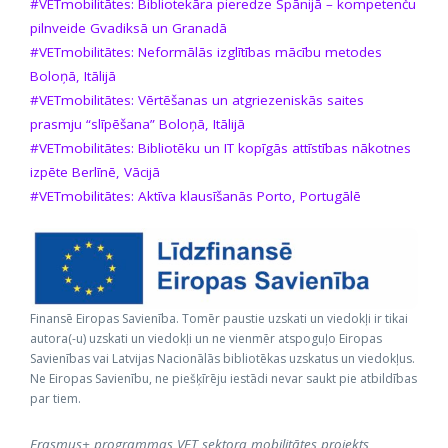
#VETmobilitātes: Bibliotekāra pieredze Spānijā – kompetenču
pilnveide Gvadiksā un Granadā
#VETmobilitātes: Neformālās izglītības mācību metodes
Boloņā, Itālijā
#VETmobilitātes: Vērtēšanas un atgriezeniskās saites
prasmju “slīpēšana” Boloņā, Itālijā
#VETmobilitātes: Bibliotēku un IT kopīgās attīstības nākotnes
izpēte Berlīnē, Vācijā
#VETmobilitātes: Aktīva klausīšanās Porto, Portugālē
Finansē Eiropas Savienība. Tomēr paustie uzskati un viedokļi ir tikai
autora(-u) uzskati un viedokļi un ne vienmēr atspoguļo Eiropas
Savienības vai Latvijas Nacionālās bibliotēkas uzskatus un viedokļus.
Ne Eiropas Savienību, ne piešķīrēju iestādi nevar saukt pie atbildības
par tiem.
Erasmus+ programmas VET sektora mobilitātes projekts