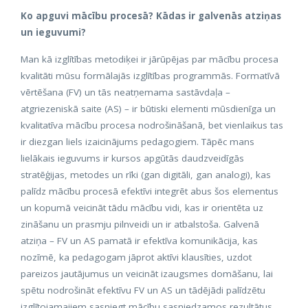
Ko apguvi mācību procesā? Kādas ir galvenās atziņas
un ieguvumi?
Man kā izglītības metodiķei ir jārūpējas par mācību procesa
kvalitāti mūsu formālajās izglītības programmās. Formatīvā
vērtēšana (FV) un tās neatņemama sastāvdaļa –
atgriezeniskā saite (AS) – ir būtiski elementi mūsdienīga un
kvalitatīva mācību procesa nodrošināšanā, bet vienlaikus tas
ir diezgan liels izaicinājums pedagogiem. Tāpēc mans
lielākais ieguvums ir kursos apgūtās daudzveidīgās
stratēģijas, metodes un rīki (gan digitāli, gan analogi), kas
palīdz mācību procesā efektīvi integrēt abus šos elementus
un kopumā veicināt tādu mācību vidi, kas ir orientēta uz
zināšanu un prasmju pilnveidi un ir atbalstoša. Galvenā
atziņa – FV un AS pamatā ir efektīva komunikācija, kas
nozīmē, ka pedagogam jāprot aktīvi klausīties, uzdot
pareizos jautājumus un veicināt izaugsmes domāšanu, lai
spētu nodrošināt efektīvu FV un AS un tādējādi palīdzētu
izglītojamajiem sasniegt mācību sasniedzamos rezultātus.