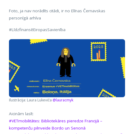
Foto, ja nav norādīts citādi, ir no Elīnas Černavskas
personīgā arhīva
#LīdzfinansēEiropasSavienība
Ilustrācija: Laura Lukeviča
@lauracmyk
Aicinām lasīt:
#VETmobilitātes: Bibliotekāres pieredze Francijā –
kompetenču pilnveide Bordo un Senonā