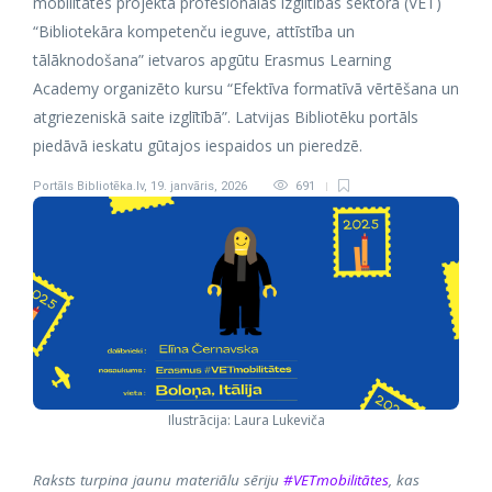
mobilitātes projekta profesionālās izglītības sektorā (VET)
“Bibliotekāra kompetenču ieguve, attīstība un
tālāknodošana” ietvaros apgūtu Erasmus Learning
Academy organizēto kursu “Efektīva formatīvā vērtēšana un
atgriezeniskā saite izglītībā”. Latvijas Bibliotēku portāls
piedāvā ieskatu gūtajos iespaidos un pieredzē.
Portāls Bibliotēka.lv
,
19. janvāris, 2026
691
Ilustrācija: Laura Lukeviča
Raksts turpina jaunu materiālu sēriju
#VETmobilitātes
, kas