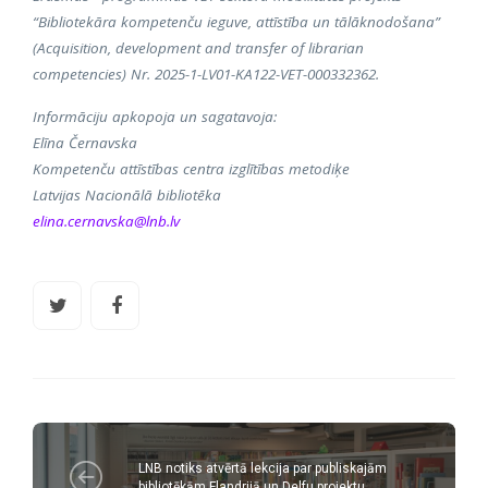
“Bibliotekāra kompetenču ieguve, attīstība un tālāknodošana”
(Acquisition, development and transfer of librarian
competencies) Nr. 2025-1-LV01-KA122-VET-000332362.
Informāciju apkopoja un sagatavoja:
Elīna Černavska
Kompetenču attīstības centra izglītības metodiķe
Latvijas Nacionālā bibliotēka
elina.cernavska@lnb.lv
LNB notiks atvērtā lekcija par publiskajām
bibliotēkām Flandrijā un Delfu projektu