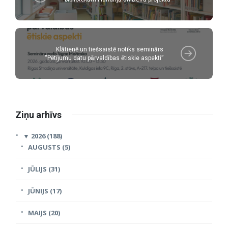
Klātienē un tiešsaistē notiks seminārs
“Pētījumu datu pārvaldības ētiskie aspekti”
Ziņu arhīvs
▼
2026 (188)
AUGUSTS (5)
JŪLIJS (31)
JŪNIJS (17)
MAIJS (20)