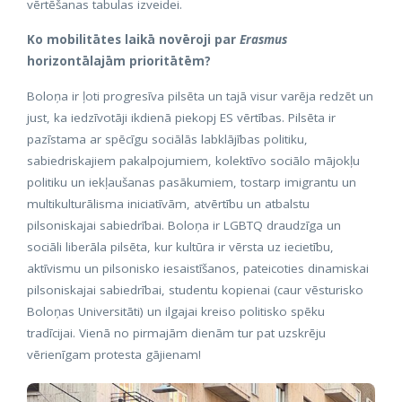
vērtēšanas tabulas izveidei.
Ko mobilitātes laikā novēroji par
Erasmus
horizontālajām prioritātēm?
Boloņa ir ļoti progresīva pilsēta un tajā visur varēja redzēt un
just, ka iedzīvotāji ikdienā piekopj ES vērtības. Pilsēta ir
pazīstama ar spēcīgu sociālās labklājības politiku,
sabiedriskajiem pakalpojumiem, kolektīvo sociālo mājokļu
politiku un iekļaušanas pasākumiem, tostarp imigrantu un
multikulturālisma iniciatīvām, atvērtību un atbalstu
pilsoniskajai sabiedrībai. Boloņa ir LGBTQ draudzīga un
sociāli liberāla pilsēta, kur kultūra ir vērsta uz iecietību,
aktīvismu un pilsonisko iesaistīšanos, pateicoties dinamiskai
pilsoniskajai sabiedrībai, studentu kopienai (caur vēsturisko
Boloņas Universitāti) un ilgajai kreiso politisko spēku
tradīcijai. Vienā no pirmajām dienām tur pat uzskrēju
vērienīgam protesta gājienam!