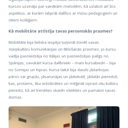
Kursos uzzināju par vairākām metodēm, kā uzlabot arī šos
aspektus, ar kurām labprāt dalīšos ar mūsu pedagogiem un
citiem kolēģiem.
Kā mobilitāte attīstīja tavas personiskās prasmes?
Mobilitāte bija lieliska iespēja turpināt trenēt savas
starpkultūru komunikācijas un tīklošanās prasmes, jo kursu
vadīja pasniedzēja no Itālijas un pasniedzējas palīgs no
Spānijas, savukārt kursa dalībnieki – mani kursabiedri – bija
no Somijas un Kipras. Kursa laikā bija daudz jādarbojas
pāros vai grupās, jāsarunājas un jādiskutē, jādalās pieredzē,
kas, protams, lika iedziļināties un mēģināt izprast citu kultūru
pieredzi, kā arī trenēties skaidri izteikties un pamatot savas
domas.