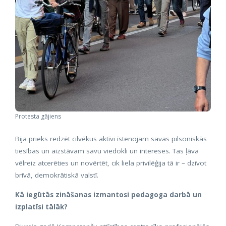
Protesta gājiens
Bija prieks redzēt cilvēkus aktīvi īstenojam savas pilsoniskās
tiesības un aizstāvam savu viedokli un intereses. Tas ļāva
vēlreiz atcerēties un novērtēt, cik liela privilēģija tā ir – dzīvot
brīvā, demokrātiskā valstī.
Kā iegūtās zināšanas izmantosi pedagoga darbā un
izplatīsi tālāk?