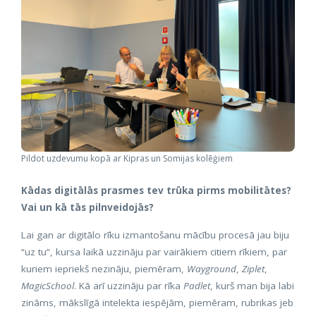
Pildot uzdevumu kopā ar Kipras un Somijas kolēģiem
Kādas digitālās prasmes tev trūka pirms mobilitātes?
Vai un kā tās pilnveidojās?
Lai gan ar digitālo rīku izmantošanu mācību procesā jau biju
“uz tu”, kursa laikā uzzināju par vairākiem citiem rīkiem, par
kuriem iepriekš nezināju, piemēram,
Wayground
,
Ziplet
,
MagicSchool
. Kā arī uzzināju par rīka
Padlet
, kurš man bija labi
zināms, mākslīgā intelekta iespējām, piemēram, rubrikas jeb