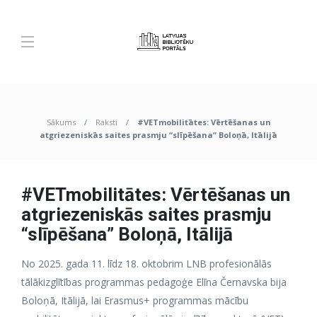
Sākums
Raksti
#VETmobilitātes: Vērtēšanas un
atgriezeniskās saites prasmju “slīpēšana” Boloņā, Itālijā
#VETmobilitātes: Vērtēšanas un
atgriezeniskās saites prasmju
“slīpēšana” Boloņā, Itālijā
No 2025. gada 11. līdz 18. oktobrim LNB profesionālās
tālākizglītības programmas pedagoģe Elīna Černavska bija
Boloņā, Itālijā, lai Erasmus+ programmas mācību