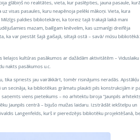
ja glābiņš no realitātes, vieta, kur paslēpties, jauna pasaule, kur
ta uz visas pasaules, kuru neapēnoja pelēki mākoņi. Vieta, kura
Milzīgs paldies bibliotekārei, ka toreiz tajā trakajā laikā mani
udējušamies mazam, bailīgam knēvelim, kas uzmanīgi dreifēja
 ka var piestāt šajā gaišajā, siltajā ostā – savā/ mūsu bibliotēkā.
isos lielajos kultūras pasākumos ar dažādām aktivitātēm – Viduslaiku
du nakts pasākumos u.c.
tu, tika spriests jau vairākkārt, tomēr risinājums neradās. Apstākļu
ēti un secināja, ka bibliotēkas grāmatu plaukti pils konstrukcijām ir p
 saņemts viens pieteikums – no arhitektu biroja “Jaunpils arhitekts
 Jaunpils centrā – bijušo muižas laidaru. Izstrādāt iekštelpu un
livaldis Langenfelds, kurš ir pieredzējis bibliotēku projektēšanā, b