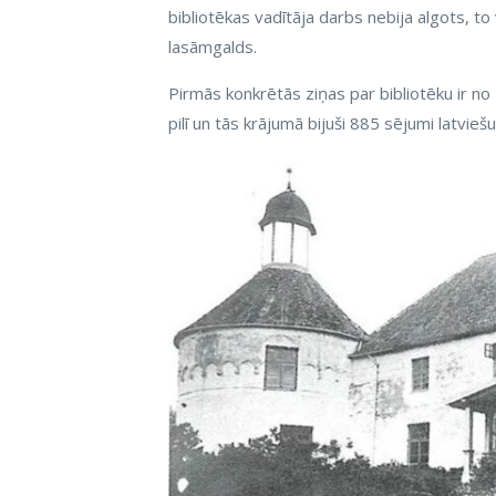
bibliotēkas vadītāja darbs nebija algots, to
lasāmgalds.
Pirmās konkrētās ziņas par bibliotēku ir no 1
pilī un tās krājumā bijuši 885 sējumi latvieš