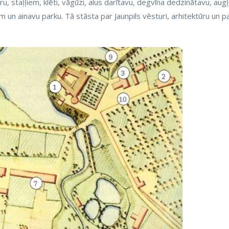
u, staļļiem, klēti, vāgūzi, alus darītavu, degvīna dedzinātavu, aug
un ainavu parku. Tā stāsta par Jaunpils vēsturi, arhitektūru un p