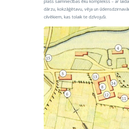
plašs saimniecības ēku komplekss – ar laidar
dārzu, kokzāģētavu, vēja un ūdensdzirnavām 
cilvēkiem, kas tolaik te dzīvojuši.