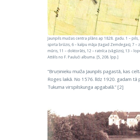
Jaunpils muižas centra plāns ap 1828. gadu. 1 – pils, 2
spirta brūzis, 6 – kalpu māja (tagad Zemdegas), 7 – zi
mūris, 11 – doktorāts, 12 – ratnīca (vāgūzis), 13 – lop
Attēls no F. Pauluči albuma. [5, 208. lpp.]
“Bruņinieku muiža Jaunpils pagastā, kas cel
Roges laikā. No 1576. līdz 1920. gadam tā pi
Tukuma virspilskunga apgabalā.” [2]