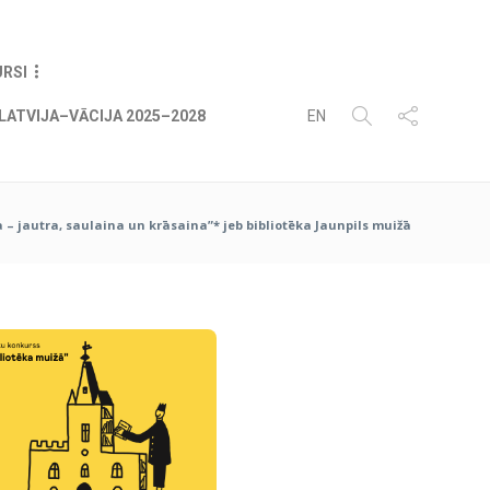
07
AUG
2026
URSI
LATVIJA–VĀCIJA 2025–2028
EN
 – jautra, saulaina un krāsaina”* jeb bibliotēka Jaunpils muižā