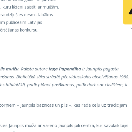
 kuru likteņi saistīti ar muižām.
zraudzījušies desmit labākos
rim publicēsim Latvijas
Il
 vērtēšanas konkursu.
ils muižu
. Raksta autore
Inga Papendika
ir Jaunpils pagasta
imšanas. Bibliotēkā sāka strādāt pēc vidusskolas absolvēšanas 1988.
bs bibliotēkā, patīk plānot pasākumus, patīk darbs ar cilvēkiem, it
torņiem – Jaunpils baznīcas un pils –, kas rāda ceļu uz tradīcijām
usies Jaunpils muiža ar vareno Jaunpils pili centrā, kur savulaik bijis