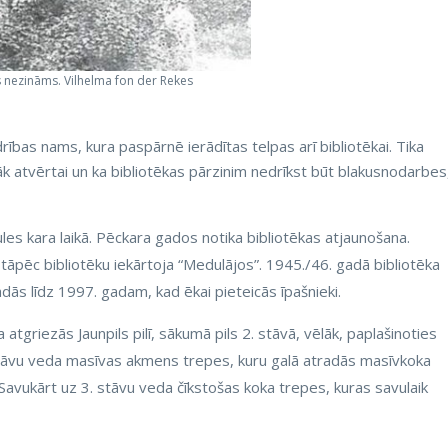
s nezināms. Vilhelma fon der Rekes
rības nams, kura paspārnē ierādītas telpas arī bibliotēkai. Tika
k atvērtai un ka bibliotēkas pārzinim nedrīkst būt blakusnodarbes
les kara laikā. Pēckara gados notika bibliotēkas atjaunošana.
tāpēc bibliotēku iekārtoja “Medulājos”. 1945./46. gadā bibliotēka
adās līdz 1997. gadam, kad ēkai pieteicās īpašnieki.
atgriezās Jaunpils pilī, sākumā pils 2. stāvā, vēlāk, paplašinoties
 stāvu veda masīvas akmens trepes, kuru galā atradās masīvkoka
Savukārt uz 3. stāvu veda čīkstošas koka trepes, kuras savulaik