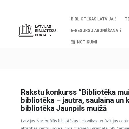
BIBLIOTĒKAS LATVIJĀ
T
E-RESURSU ABONĒŠANA
NOTIKUMI
Rakstu konkurss “Bibliotēka mu
bibliotēka – jautra, saulaina un 
bibliotēka Jaunpils muižā
Latvijas Nacionālās bibliotēkas Letonikas un Baltijas centr
attīstības centru norišu cikla “Latviešu grāmatai 500” ietv