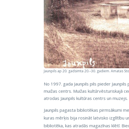
Jaunpils ap 20. gadsimta 20.–30. gadiem. Amatas Stok
No 1997. gada Jaunpils pils pieder Jaunpils 
muižas centrs. Muižas kultūrvēsturiskajā ce
atrodas Jaunpils kultūras centrs un muzejs. P
Jaunpils pagasta bibliotēkas pirmsākumi mek
kuras mērķis bija rosināt latvisko izglītību
bibliotēka, kas atradās magazīnas klētī. B