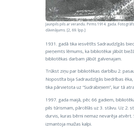
Jaunpils pils ar verandu. Pirms 1914. gada. Fotogrāf
dāvinājums. [2, 69. lpp.]
1931. gadā tika iesvētīts Sadraudzīgās bied
pieņemts lēmums, ka bibliotēkai jābūt biežā
bibliotēkas darbam jābūt galvenajam.
Trūkst ziņu par bibliotēkas darbību 2. pasau
Nopostīta bija Sadraudzīgās biedrības ēka, 
tika pārvietota uz “Sudrabiņiem”, kur tā atr
1997. gada maijā, pēc 66 gadiem, bibliotēka 
pils tūrismam, pārcēlās uz 3. stāvu. Uz 2.
durvis, kuras bērni nemaz nevarēja atvērt. 
izmantoja muižas kalpi.