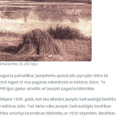
maras foto. [5, 263. lpp.]
pagasta pašvaldībai. Jaunpilnieku apziņā pils joprojām dzīvo kā
ntrā tagad rit visa pagasta sabiedriskā un kultūras dzīve. Te
ilī ilgus gadus atradās arī Jaunpils pagasta bibliotēka.
lējami 1890. gadā, kad tika dibināta Jaunpils Sadraudzīgā biedrība
 un kultūras dzīvi. Tad darbu sāka Jaunpils Sadraudzīgās biedrības
iedrība uzturēja bezmaksas bibliotēku ar 1620 sējumiem. Biedrības