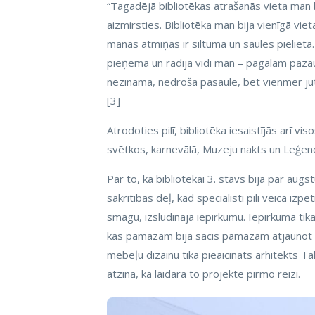
“Tagadējā bibliotēkas atrašanās vieta man bi
aizmirsties. Bibliotēka man bija vienīgā vie
manās atmiņās ir siltuma un saules pielieta. 
pieņēma un radīja vidi man – pagalam paza
nezināmā, nedrošā pasaulē, bet vienmēr juta,
[3]
Atrodoties pilī, bibliotēka iesaistījās arī v
svētkos, karnevālā, Muzeju nakts un Leģen
Par to, ka bibliotēkai 3. stāvs bija par augs
sakritības dēļ, kad speciālisti pilī veica izp
smagu, izsludināja iepirkumu. Iepirkumā tika
kas pamazām bija sācis pamazām atjaunot ēku
mēbeļu dizainu tika pieaicināts arhitekts Tā
atzina, ka laidarā to projektē pirmo reizi.