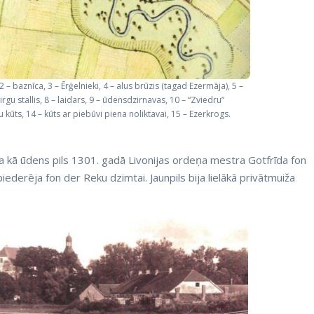
 – baznīca, 3 – Ērģelnieki, 4 – alus brūzis (tagad Ezermāja), 5 –
rgu stallis, 8 – laidars, 9 – ūdensdzirnavas, 10 – “Zviedru”
u kūts, 14 – kūts ar piebūvi piena noliktavai, 15 – Ezerkrogs.
ta kā ūdens pils 1301. gadā Livonijas ordeņa mestra Gotfrīda fon
ederēja fon der Reku dzimtai. Jaunpils bija lielākā privātmuiža