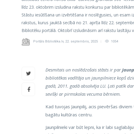
līdz 23. oktobrim izsludina rakstu konkursu par bibliotēkām,
Stāstu iesūtīšana un izvērtēšana ir noslēgusies, un esam i
rakstus, kurus jauktā secībā no 21. aprīļa līdz 22. septemb
Bibliotēku portālā. Oktobrī izsludināsim arī rakstu lasītāju
Portāls Bibliotēka.lv
,
22. septembris, 2025
1054
Desmitais un noslēdzošais stāsts ir par
Jaunp
bibliotēkas vadītāja un jaunpilniece kopš dz
gadā, 2011. gadā absolvēja LU. Ļoti patīk dar
sevišķi ar pirmskolas vecuma bērniem.
Kad tuvojas Jaunpilij, acis pievēršas diviem 
bagātu kultūras centru.
Jaunpilnieki var būt lepni, ka ir labi saglabāj