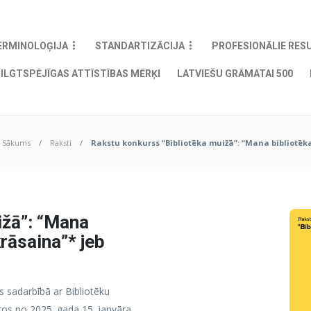
ERMINOLOĢIJA
STANDARTIZĀCIJA
PROFESIONĀLIE RES
ILGTSPĒJĪGAS ATTĪSTĪBAS MĒRĶI
LATVIEŠU GRĀMATAI 500
Sākums
Raksti
Rakstu konkurss “Bibliotēka muižā”: “Mana bibliotēka
ižā”: “Mana
krāsaina”* jeb
s sadarbībā ar Bibliotēku
aros no 2025. gada 15. janvāra