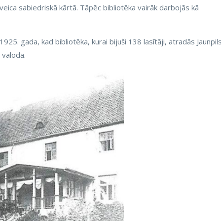
 veica sabiedriskā kārtā. Tāpēc bibliotēka vairāk darbojās kā
925. gada, kad bibliotēka, kurai bijuši 138 lasītāji, atradās Jaunpil
u valodā.