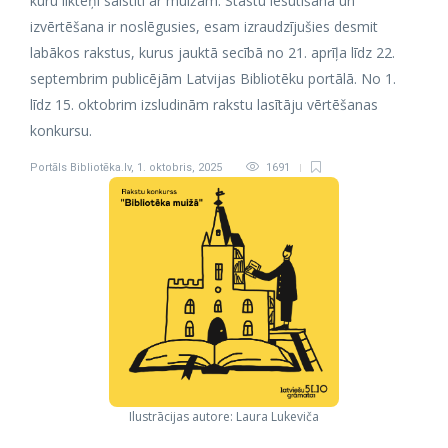
kuru likteņi saistīti ar muižām. Stāstu iesūtīšana un
izvērtēšana ir noslēgusies, esam izraudzījušies desmit
labākos rakstus, kurus jauktā secībā no 21. aprīļa līdz 22.
septembrim publicējām Latvijas Bibliotēku portālā. No 1.
līdz 15. oktobrim izsludinām rakstu lasītāju vērtēšanas
konkursu.
Portāls Bibliotēka.lv
,
1. oktobris, 2025
1691
Ilustrācijas autore: Laura Lukeviča