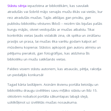
Stāstu sērija
iepazīstina ar bibliotēkām, kas savulaik
atradušās vai šobrīd mājo senajās muižu ēkās vai vietās, kur
reiz atradušās muižas. Tajās atklājas gan privātu, gan
publisku bibliotēku vēstures līkloči – reizēm tās bijušas pašās
kungu mājās, citviet veidojušās ar muižas atbalstu. Tikai
konkrētās vietas ļaudis vislabāk zina, cik spēka un zināšanu
prasījis un prasa, lai muižas ēka varētu godam kalpot arī
mūsdienu kopienai. Stāstos apkopoti gan autoru atmiņu un
pētījumu pieraksti, gan fotogrāfijas, kas atdzīvina šīs
bibliotēku un muižu satikšanās vietas.
Paldies visiem stāstu autoriem, kas atsaucās, pētīja, rakstīja
un piedalījās konkursā!
Tagad kārta lasītājiem. Aicinām ikvienu portāla lietotāju un
bibliotēku draugu izvēlēties savu mīļāko stāstu un līdz 15.
oktobrim nobalsot portāla sākumlapas labajā slejā,
uzklikšķinot uz izvēlētās muižas nosaukuma.