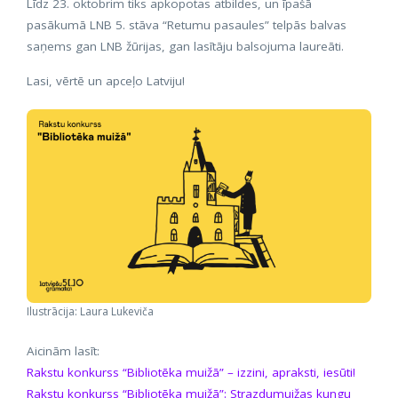
Līdz 23. oktobrim tiks apkopotas atbildes, un īpašā
pasākumā LNB 5. stāva “Retumu pasaules” telpās balvas
saņems gan LNB žūrijas, gan lasītāju balsojuma laureāti.
Lasi, vērtē un apceļo Latviju!
Ilustrācija: Laura Lukeviča
Aicinām lasīt:
Rakstu konkurss “Bibliotēka muižā” – izzini, apraksti, iesūti!
Rakstu konkurss “Bibliotēka muižā”: Strazdumuižas kungu