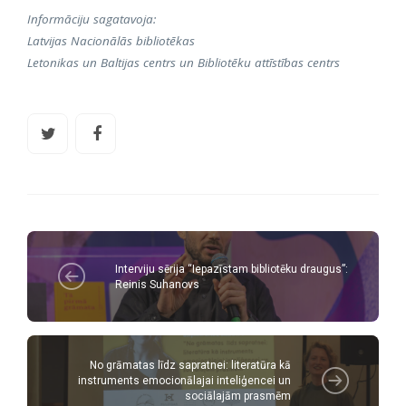
Informāciju sagatavoja:
Latvijas Nacionālās bibliotēkas
Letonikas un Baltijas centrs un Bibliotēku attīstības centrs
Interviju sērija “Iepazīstam bibliotēku draugus”:
Reinis Suhanovs
No grāmatas līdz sapratnei: literatūra kā
instruments emocionālajai inteliģencei un
sociālajām prasmēm