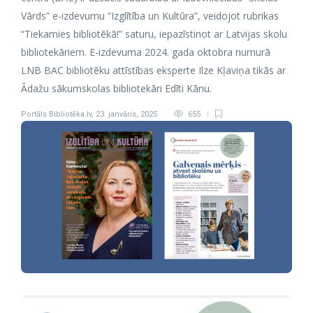
Vārds” e-izdevumu “Izglītība un Kultūra”, veidojot rubrikas
“Tiekamies bibliotēkā!” saturu, iepazīstinot ar Latvijas skolu
bibliotekāriem. E-izdevuma 2024. gada oktobra numurā
LNB BAC bibliotēku attīstības eksperte Ilze Kļaviņa tikās ar
Ādažu sākumskolas bibliotekāri Edīti Kānu.
Portāls Bibliotēka.lv
,
23. janvāris, 2025
655