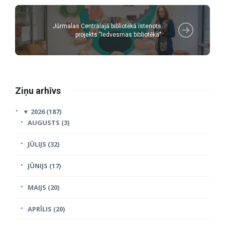
Jūrmalas Centrālajā bibliotēkā īstenots
projekts "Iedvesmas bibliotēka"
Ziņu arhīvs
▼
2026 (187)
AUGUSTS (3)
JŪLIJS (32)
JŪNIJS (17)
MAIJS (20)
APRĪLIS (20)