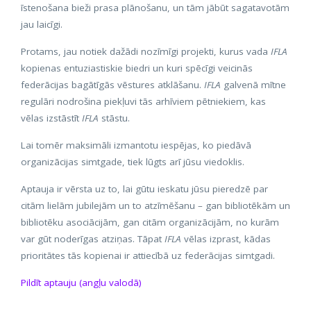
īstenošana bieži prasa plānošanu, un tām jābūt sagatavotām
jau laicīgi.
Protams, jau notiek dažādi nozīmīgi projekti, kurus vada
IFLA
kopienas entuziastiskie biedri un kuri spēcīgi veicinās
federācijas bagātīgās vēstures atklāšanu.
IFLA
galvenā mītne
regulāri nodrošina piekļuvi tās arhīviem pētniekiem, kas
vēlas izstāstīt
IFLA
stāstu.
Lai tomēr maksimāli izmantotu iespējas, ko piedāvā
organizācijas simtgade, tiek lūgts arī jūsu viedoklis.
Aptauja ir vērsta uz to, lai gūtu ieskatu jūsu pieredzē par
citām lielām jubilejām un to atzīmēšanu – gan bibliotēkām un
bibliotēku asociācijām, gan citām organizācijām, no kurām
var gūt noderīgas atziņas. Tāpat
IFLA
vēlas izprast, kādas
prioritātes tās kopienai ir attiecībā uz federācijas simtgadi.
Pildīt aptauju (angļu valodā)