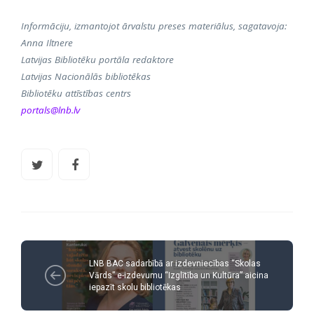
Informāciju, izmantojot ārvalstu preses materiālus, sagatavoja:
Anna Iltnere
Latvijas Bibliotēku portāla redaktore
Latvijas Nacionālās bibliotēkas
Bibliotēku attīstības centrs
portals@lnb.lv
LNB BAC sadarbībā ar izdevniecības “Skolas
Vārds” e-izdevumu “Izglītība un Kultūra” aicina
iepazīt skolu bibliotēkas