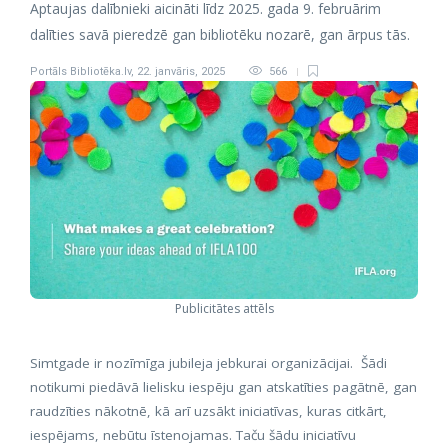
Aptaujas dalībnieki aicināti līdz 2025. gada 9. februārim
dalīties savā pieredzē gan bibliotēku nozarē, gan ārpus tās.
Portāls Bibliotēka.lv
,
22. janvāris, 2025
566
Publicitātes attēls
Simtgade ir nozīmīga jubileja jebkurai organizācijai. Šādi
notikumi piedāvā lielisku iespēju gan atskatīties pagātnē, gan
raudzīties nākotnē, kā arī uzsākt iniciatīvas, kuras citkārt,
iespējams, nebūtu īstenojamas. Taču šādu iniciatīvu