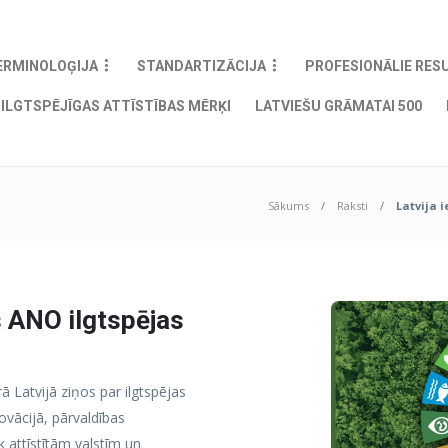
ERMINOLOĢIJA
STANDARTIZĀCIJA
PROFESIONĀLIE RES
ILGTSPĒJĪGAS ATTĪSTĪBAS MĒRĶI
LATVIEŠU GRĀMATAI 500
Sākums
Raksti
Latvija 
s ANO ilgtspējas
 Latvijā ziņos par ilgtspējas
vācijā, pārvaldības
 attīstītām valstīm un