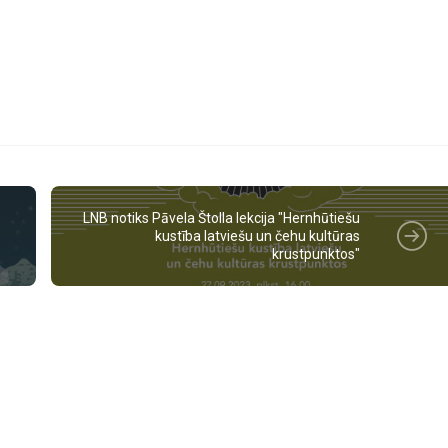
LNB notiks Pāvela Štolla lekcija "Hernhūtiešu
kustība latviešu un čehu kultūras
krustpunktos"