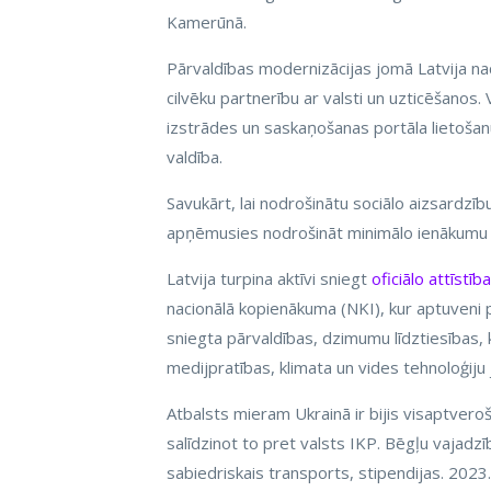
Kamerūnā.
Pārvaldības modernizācijas jomā Latvija nac
cilvēku partnerību ar valsti un uzticēšanos.
izstrādes un saskaņošanas portāla lietoša
valdība.
Savukārt, lai nodrošinātu sociālo aizsardzīb
apņēmusies nodrošināt minimālo ienākumu sl
Latvija turpina aktīvi sniegt
oficiālo attīstī
nacionālā kopienākuma (NKI), kur aptuveni p
sniegta pārvaldības, dzimumu līdztiesības, k
medijpratības, klimata un vides tehnoloģiju
Atbalsts mieram Ukrainā ir bijis visaptvero
salīdzinot to pret valsts IKP. Bēgļu vajadzīb
sabiedriskais transports, stipendijas. 2023.