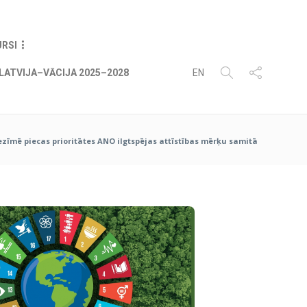
07
AUG
2026
URSI
LATVIJA–VĀCIJA 2025–2028
EN
iezīmē piecas prioritātes ANO ilgtspējas attīstības mērķu samitā