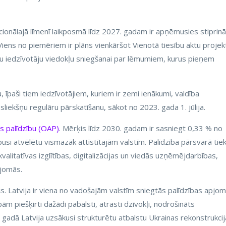
ionālajā līmenī laikposmā līdz 2027. gadam ir apņēmusies stiprinā
 Viens no piemēriem ir plāns vienkāršot Vienotā tiesību aktu projek
nu iedzīvotāju viedokļu sniegšanai par lēmumiem, kurus pieņem
u, īpaši tiem iedzīvotājiem, kuriem ir zemi ienākumi, valdība
iekšņu regulāru pārskatīšanu, sākot no 2023. gada 1. jūlija.
bas palīdzību (OAP)
. Mērķis līdz 2030. gadam ir sasniegt 0,33 % no
usi atvēlētu vismazāk attīstītajām valstīm. Palīdzība pārsvarā tie
valitatīvas izglītības, digitalizācijas un viedās uzņēmējdarbības,
 jomās.
šs. Latvija ir viena no vadošajām valstīm sniegtās palīdzības apjom
ām piešķirti dažādi pabalsti, atrasti dzīvokļi, nodrošināts
 gadā Latvija uzsākusi strukturētu atbalstu Ukrainas rekonstrukcija