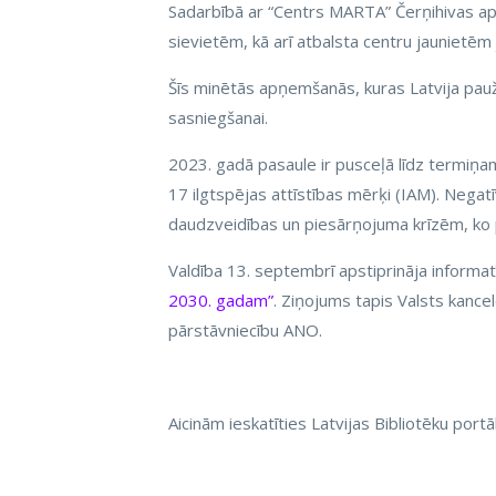
Sadarbībā ar “Centrs MARTA” Čerņihivas ap
sievietēm, kā arī atbalsta centru jauniet
Šīs minētās apņemšanās, kuras Latvija pauž
sasniegšanai.
2023. gadā pasaule ir pusceļā līdz termiņa
17 ilgtspējas attīstības mērķi (IAM). Negat
daudzveidības un piesārņojuma krīzēm, ko p
Valdība 13. septembrī apstiprināja informa
2030. gadam”
. Ziņojums tapis Valsts kancel
pārstāvniecību ANO.
Aicinām ieskatīties Latvijas Bibliotēku port