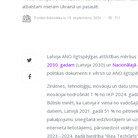
atbalstam mieram Ukrainā un pasaulē.
Portāls Bibliotēka.lv
,
19. septembris, 2023
717
Latvija ANO Ilgtspējīgas attīstības mērķus 
2030. gadam
(Latvija 2030) un
Nacionālajā
politikas dokumenti ir vērsti uz ANO ilgtsp
Zinātnes, tehnoloģiju, inovāciju un datu i
inovācijai nodrošināt 1 % no IKP 2024. gad
Būtiski minēt, ka Latvija ir viena no vadoša
datiem, Latvijā 2021. gadā 51 % no pētniekiem 
pakalpojumu sniegšanā iedzīvotājiem un uzņē
interneta lietotājiem), pārsniedzot vidējo E
2023.–2024. gadā biedrība “Riga TechGirls