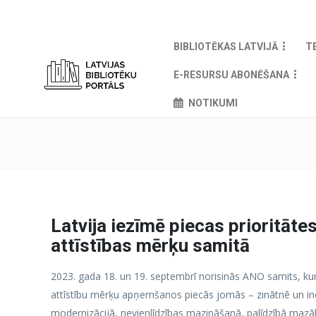
BIBLIOTĒKAS LATVIJĀ
T
E-RESURSU ABONĒŠANA
NOTIKUMI
Latvija iezīmē piecas prioritāte
attīstības mērķu samitā
2023. gada 18. un 19. septembrī norisinās ANO samits, kurā
attīstību mērķu apņemšanos piecās jomās – zinātnē un ino
modernizācijā, nevienlīdzības mazināšanā, palīdzībā mazāk