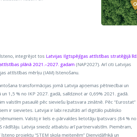
īsteno, integrējot tos
Latvijas Ilgtspējīgas attīstības stratēģijā līd
 attīstības plānā 2021.–2027. gadam
(NAP2027). Arī citi Latvijas
ējas attīstības mērķu (IAM) īstenošanu.
zmantošana transformācijas jomā Latvija apņemas pētniecībai un
ā un 1,5 % no IKP 2027. gadā, salīdzinot ar 0,69% 2021. gadā.
jām valstīm pasaulē pēc sieviešu īpatsvara zinātnē. Pēc “Eurostat”
ir sievietes. Latvijai ir labi rezultāti arī digitālo publisko
mumiem. Valstij ir liels e-pārvaldes lietotāju īpatsvars (84 % no
S rādītāju. Latvija sniedz atbalstu arī partnervalstīm. Piemēram,
” īsteno projektu “STEM skola meitenēm” Dienvidāfrikā un