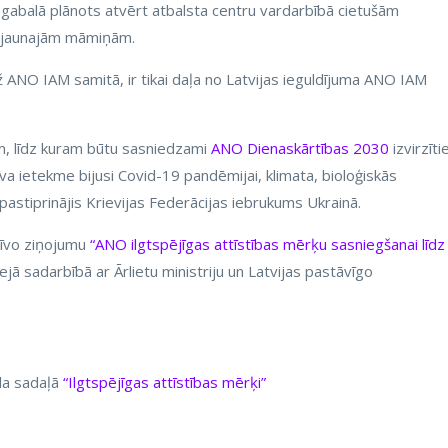
gabalā plānots atvērt atbalsta centru vardarbībā cietušām
ēm jaunajām māmiņām.
 ANO IAM samitā, ir tikai daļa no Latvijas ieguldījuma ANO IAM
m, līdz kuram būtu sasniedzami
ANO Dienaskārtības 2030
izvirzīti
īva ietekme bijusi Covid-19 pandēmijai, klimata, bioloģiskās
astiprinājis Krievijas Federācijas iebrukums Ukrainā.
tīvo ziņojumu
“ANO ilgtspējīgas attīstības mērķu sasniegšanai līdz
ejā sadarbībā ar Ārlietu ministriju un Latvijas pastāvīgo
āla sadaļā
“Ilgtspējīgas attīstības mērķi”