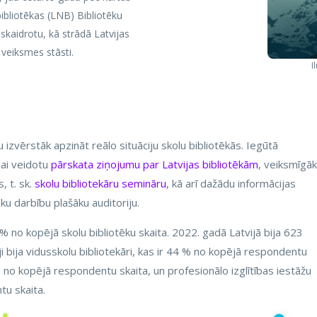
 bibliotēkas (LNB) Bibliotēku
oskaidrotu, kā strādā Latvijas
n veiksmes stāsti.
I
 izvērstāk apzināt reālo situāciju skolu bibliotēkās. Iegūtā
lai veidotu
pārskata ziņojumu par Latvijas bibliotēkām
, veiksmīgāk
, t. sk.
skolu bibliotekāru semināru
, kā arī dažādu informācijas
ku darbību plašāku auditoriju.
% no kopējā skolu bibliotēku skaita. 2022. gadā Latvijā bija 623
āji bija vidusskolu bibliotekāri, kas ir 44 % no kopējā respondentu
% no kopējā respondentu skaita, un profesionālo izglītības iestāžu
tu skaita.