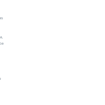
as
a,
rba
u