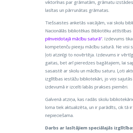
viktorīnas par grāmatām, grāmatu izstādes, k
lasītas un pārrunātas grāmatas.
Tiešsaistes anketās vaicājām, vai skolu bibl
Nacionālās bibliotēkas Bibliotēku attīstība
pilnveidotajā mācību saturā”
. Izdevums tika
kompetenču pieeju mācību saturā. Ne visi skol
ļoti atzinīgi to novērtēja. Izdevums ir vērt
gaitas, bet arī pieredzes bagātajiem, lai s
sasaistē ar skolu un mācību saturu. Ļoti akt
izglītības iestāžu bibliotekāri, jo viņi sajut
izdevumā ir izcelti labās prakses piemēri.
Galvenā atziņa, kas radās skolu bibliotekār
loma tiek aktualizēta, un ir parādīts, cik tā 
nepieciešama.
Darbs ar lasītājiem speciālajās izglītīb