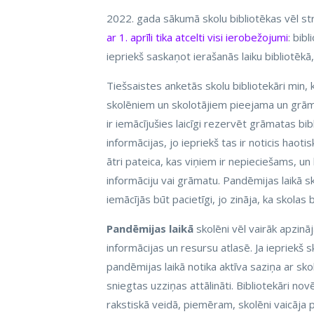
2022. gada sākumā skolu bibliotēkas vēl st
ar 1. aprīli tika atcelti visi ierobežojumi
: bib
iepriekš saskaņot ierašanās laiku bibliotēkā
Tiešsaistes anketās skolu bibliotekāri min, k
skolēniem un skolotājiem pieejama un grāmat
ir iemācījušies laicīgi rezervēt grāmatas b
informācijas, jo iepriekš tas ir noticis haoti
ātri pateica, kas viņiem ir nepieciešams, u
informāciju vai grāmatu. Pandēmijas laikā sko
iemācījās būt pacietīgi, jo zināja, ka skolas 
Pandēmijas laikā
skolēni vēl vairāk apzinā
informācijas un resursu atlasē. Ja iepriekš 
pandēmijas laikā notika aktīva saziņa ar s
sniegtas uzziņas attālināti. Bibliotekāri n
rakstiskā veidā, piemēram, skolēni vaicāja