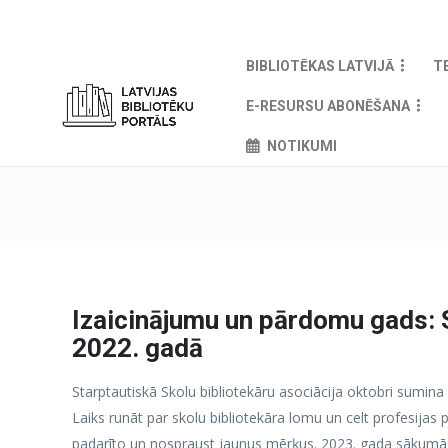
BIBLIOTĒKAS LATVIJĀ
T
E-RESURSU ABONĒŠANA
NOTIKUMI
Izaicinājumu un pārdomu gads: 
2022. gadā
Starptautiskā Skolu bibliotekāru asociācija oktobri sumina
Laiks runāt par skolu bibliotekāra lomu un celt profesijas pr
padarīto un nospraust jaunus mērķus. 2023. gada sākumā,