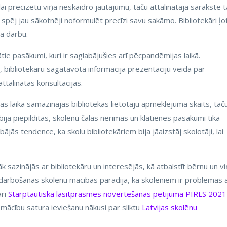
 lai precizētu viņa neskaidro jautājumu, taču attālinātajā sarakstē 
ns spēj jau sākotnēji noformulēt precīzi savu sakāmo. Bibliotekāri ļot
ra darbu.
ātie pasākumi, kuri ir saglabājušies arī pēcpandēmijas laikā.
, bibliotekāru sagatavotā informācija prezentāciju veidā par
ttālinātās konsultācijas.
jas laikā samazinājās bibliotēkas lietotāju apmeklējuma skaits, tač
bija piepildītas, skolēnu čalas nerimās un klātienes pasākumi tika
ājās tendence, ka skolu bibliotekāriem bija jāaizstāj skolotāji, lai
rāk sazinājās ar bibliotekāru un interesējās, kā atbalstīt bērnu un v
dzdarbošanās skolēnu mācībās parādīja, ka skolēniem ir problēmas 
arī
Starptautiskā lasītprasmes novērtēšanas pētījuma PIRLS 2021
ācību satura ieviešanu nākusi par sliktu
Latvijas skolēnu