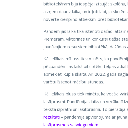
bibliotekāram bija iespēja iztaujāt skolēnu,
aizņem daudz laika, un ir ļoti labi, ja skolē
novērtē cieņpilno attieksmi pret bibliotekā
Pandēmijas laikā tika īstenoti dažādi attālin
Piemēram, viktorīnas un konkursi tiešsaistē
jaunākajiem resursiem bibliotēkā, dažādas a
Kā lielākais mīnuss tiek minēts, ka pandēmi
pēcpandēmijas laikā bibliotēku telpas atkal 
apmeklēti kuplā skaitā. Arī 2022. gadā saglab
varētu īstenot mācību stundas.
Kā lielākais pluss tiek minēts, ka vecāki vai
lasītprasmi. Pandēmijas laiks un vecāku lī
teksta izpratni un lasītprasmi. To pierādīja 
rezultāti
– pandēmija apvienojumā ar jaunā m
lasītprasmes sasniegumiem
.