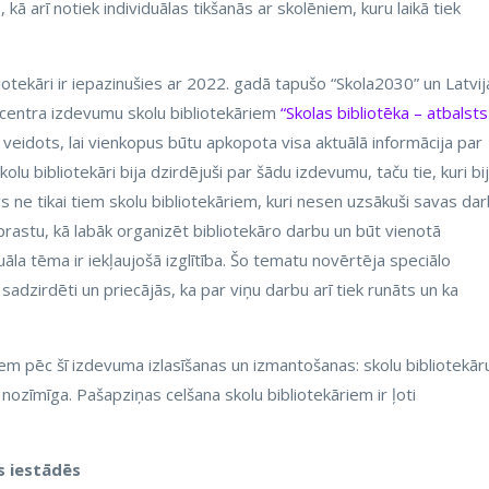
ā arī notiek individuālas tikšanās ar skolēniem, kuru laikā tiek
iotekāri ir iepazinušies ar 2022. gadā tapušo “Skola2030” un Latvij
s centra izdevumu skolu bibliotekāriem
“Skolas bibliotēka – atbalsts
 veidots, lai vienkopus būtu apkopota visa aktuālā informācija par
u bibliotekāri bija dzirdējuši par šādu izdevumu, taču tie, kuri bij
īgs ne tikai tiem skolu bibliotekāriem, kuri nesen uzsākuši savas da
aprastu, kā labāk organizēt bibliotekāro darbu un būt vienotā
uāla tēma ir iekļaujošā izglītība. Šo tematu novērtēja speciālo
ās sadzirdēti un priecājās, ka par viņu darbu arī tiek runāts un ka
iem pēc šī izdevuma izlasīšanas un izmantošanas: skolu bibliotekār
ir nozīmīga. Pašapziņas celšana skolu bibliotekāriem ir ļoti
as iestādēs