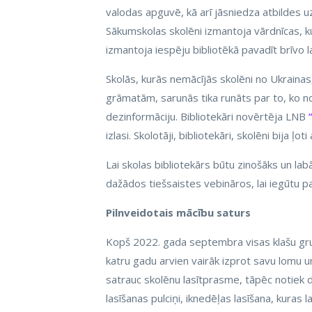
valodas apguvē, kā arī jāsniedza atbildes uz 
Sākumskolas skolēni izmantoja vārdnīcas, ku
izmantoja iespēju bibliotēkā pavadīt brīvo l
Skolās, kurās nemācījās skolēni no Ukrainas,
grāmatām, sarunās tika runāts par to, ko no
dezinformāciju. Bibliotekāri novērtēja LNB
izlasi. Skolotāji, bibliotekāri, skolēni bija ļot
Lai skolas bibliotekārs būtu zinošāks un lab
dažādos tiešsaistes vebināros, lai iegūtu p
Pilnveidotais mācību saturs
Kopš 2022. gada septembra visas klašu gru
katru gadu arvien vairāk izprot savu lomu u
satrauc skolēnu lasītprasme, tāpēc notiek d
lasīšanas pulciņi, iknedēļas lasīšana, kuras l