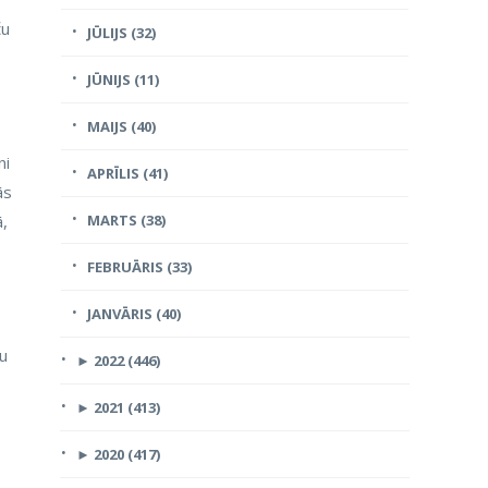
ču
JŪLIJS (32)
JŪNIJS (11)
MAIJS (40)
ni
APRĪLIS (41)
ās
ā,
MARTS (38)
FEBRUĀRIS (33)
JANVĀRIS (40)
bu
►
2022 (446)
►
2021 (413)
►
2020 (417)