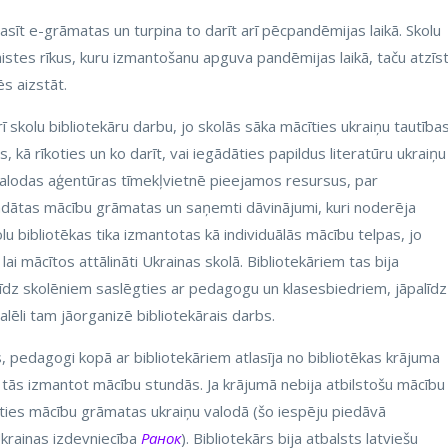
asīt e-grāmatas un turpina to darīt arī pēcpandēmijas laikā. Skolu
aistes rīkus, kuru izmantošanu apguva pandēmijas laikā, taču atzīst
s aizstāt.
ī skolu bibliotekāru darbu, jo skolās sāka mācīties ukraiņu tautība
s, kā rīkoties un ko darīt, vai iegādāties papildus literatūru ukraiņu
 valodas aģentūras tīmekļvietnē pieejamos resursus, par
gādātas mācību grāmatas un saņemti dāvinājumi, kuri noderēja
lu bibliotēkas tika izmantotas kā individuālās mācību telpas, jo
ai mācītos attālināti Ukrainas skolā. Bibliotekāriem tas bija
palīdz skolēniem saslēgties ar pedagogu un klasesbiedriem, jāpalīdz
ēli tam jāorganizē bibliotekārais darbs.
, pedagogi kopā ar bibliotekāriem atlasīja no bibliotēkas krājuma
tās izmantot mācību stundās. Ja krājumā nebija atbilstošu mācību
āties mācību grāmatas ukraiņu valodā (šo iespēju piedāvā
Ukrainas izdevniecība
Ранок
). Bibliotekārs bija atbalsts latviešu