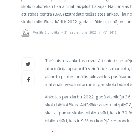
skolu bibliotekāri tika aicināti aizpildīt Latvijas Nacionālās
attīstības centra (BAC) izstrādāto tiešsaistes anketu, lai n
skolu bibliotēkas, kādi ir 2022. gada lielākie izaicinājumi u
Portāls Bibliotēka.lv
,
21. septembris, 2023
2415
Tiešsaistes anketas rezultāti sniedz iespēju
informācija apkopotā veidā tiek izmantota, 
plānotu profesionālās pilnveides pasākumus
materiālu veidā informētu par skolu bibliotē
Anketas par darbu 2022. gadā aizpildīja 36 
skolu bibliotēkas. Aktīvākie anketu aizpildīt
skaita, pamatskolas bibliotekāri, kas ir 30 
bibliotekāri, kas ir 9 % no kopējā responden