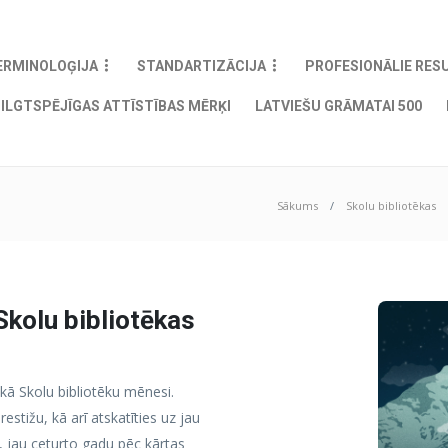
ERMINOLOĢIJA
STANDARTIZĀCIJA
PROFESIONĀLIE RES
ILGTSPĒJĪGAS ATTĪSTĪBAS MĒRĶI
LATVIEŠU GRĀMATAI 500
Sākums
Skolu bibliotēkas
Skolu bibliotēkas
 kā Skolu bibliotēku mēnesi.
estižu, kā arī atskatīties uz jau
 jau ceturto gadu pēc kārtas