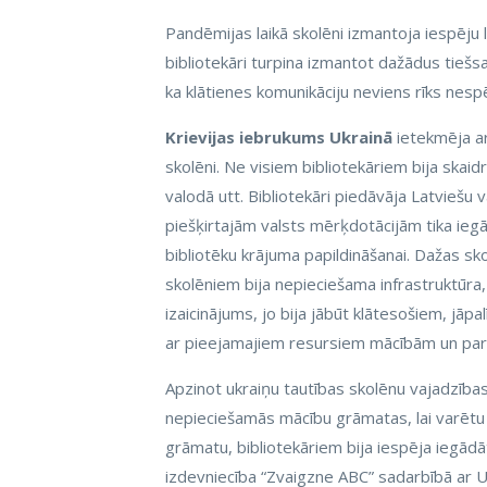
Pandēmijas laikā skolēni izmantoja iespēju l
bibliotekāri turpina izmantot dažādus tiešs
ka klātienes komunikāciju neviens rīks nespē
Krievijas iebrukums Ukrainā
ietekmēja ar
skolēni. Ne visiem bibliotekāriem bija skaidr
valodā utt. Bibliotekāri piedāvāja Latviešu
piešķirtajām valsts mērķdotācijām tika ie
bibliotēku krājuma papildināšanai. Dažas sko
skolēniem bija nepieciešama infrastruktūra, l
izaicinājums, jo bija jābūt klātesošiem, jā
ar pieejamajiem resursiem mācībām un paral
Apzinot ukraiņu tautības skolēnu vajadzības
nepieciešamās mācību grāmatas, lai varētu 
grāmatu, bibliotekāriem bija iespēja iegād
izdevniecība “Zvaigzne ABC” sadarbībā ar 