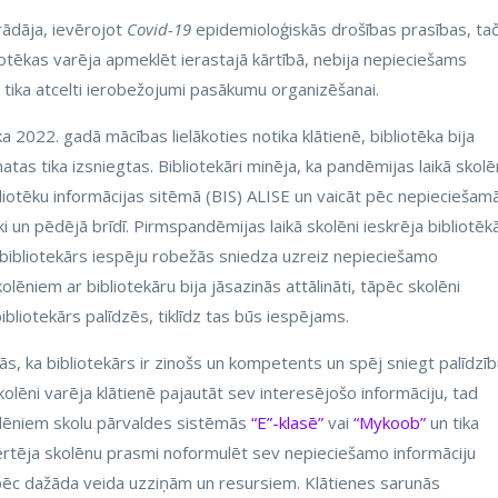
rādāja, ievērojot
Covid-19
epidemioloģiskās drošības prasības, ta
liotēkas varēja apmeklēt ierastajā kārtībā, nebija nepieciešams
, tika atcelti ierobežojumi pasākumu organizēšanai.
a 2022. gadā mācības lielākoties notika klātienē, bibliotēka bija
as tika izsniegtas. Bibliotekāri minēja, ka pandēmijas laikā skolē
ibliotēku informācijas sitēmā (BIS) ALISE un vaicāt pēc nepieciešam
ski un pēdējā brīdī. Pirmspandēmijas laikā skolēni ieskrēja bibliotēk
n bibliotekārs iespēju robežās sniedza uzreiz nepieciešamo
lēniem ar bibliotekāru bija jāsazinās attālināti, tāpēc skolēni
bibliotekārs palīdzēs, tiklīdz tas būs iespējams.
jās, ka bibliotekārs ir zinošs un kompetents un spēj sniegt palīdzī
skolēni varēja klātienē pajautāt sev interesējošo informāciju, tad
kolēniem skolu pārvaldes sistēmās
“
E”-klasē”
vai
“
Mykoob”
un tika
ovērtēja skolēnu prasmi noformulēt sev nepieciešamo informāciju
 pēc dažāda veida uzziņām un resursiem. Klātienes sarunās