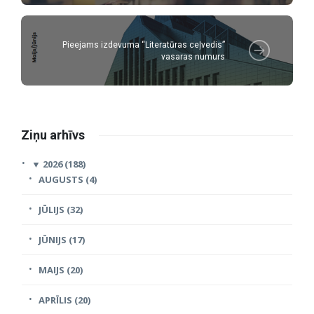
Pieejams izdevuma “Literatūras ceļvedis”
vasaras numurs
Ziņu arhīvs
▼
2026 (188)
AUGUSTS (4)
JŪLIJS (32)
JŪNIJS (17)
MAIJS (20)
APRĪLIS (20)