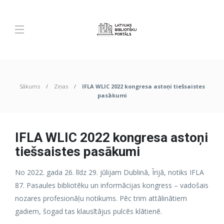
Sākums
Ziņas
IFLA WLIC 2022 kongresa astoņi tiešsaistes
pasākumi
IFLA WLIC 2022 kongresa astoņi
tiešsaistes pasākumi
No 2022. gada 26. līdz 29. jūlijam Dublinā, Īrijā, notiks IFLA
87. Pasaules bibliotēku un informācijas kongress – vadošais
nozares profesionāļu notikums. Pēc trim attālinātiem
gadiem, šogad tas klausītājus pulcēs klātienē.