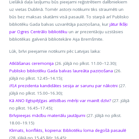
Lielākā daļa lasījumu būs pieejami reģistrētiem dalībniekiem
uz vietas Dublinā. Tomēr astoņi notikumi tiks straumēti un
būs bez maksas skatāmi visā pasaulē. To starpā arī Publisko
bibliotēku Gada balvas uzvarētāja paziņošana, kur
jātur īkšķi
par Ogres Centrālo bibliotēku
un ar prezentāciju uzstāsies
bibliotēkas galvenā bibliotekāre Aija Bremšmite.
Lūk, brīvi pieejamie notikumi pēc Latvijas laika:
Atklāšanas ceremonija
(26. jūlijā no plkst. 11.00–12.30);
Publisko bibliotēku Gada balvas laureāta paziņošana
(26.
jūlijā no plkst. 12.45–14.15);
IFLA
prezidenta kandidātes sesija ar sarunu par nākotni
(27.
jūlijā no plkst. 15.00–16.30);
Kā ANO Ilgtspējīgas attīstības mērķi var mainīt dzīvi?
(27. jūlijā
no plkst. 16.45–17.45);
Brīvpieejas mācību materiālu jautājumi
(27. jūlijā no plkst.
18.00–19.15)
Klimats, konflikts, kopiena: Bibliotēku loma degošā pasaulē
(28. jūlijā no 15.45 līdz 16.45);