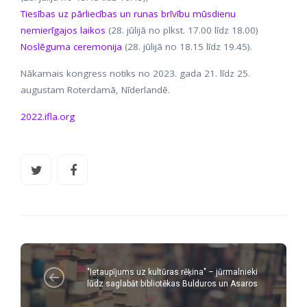
Tiesības uz pārliecības un runas brīvību mūsdienu
nemierīgajos laikos
(28. jūlijā no plkst. 17.00 līdz 18.00)
Noslēguma ceremonija
(28. jūlijā no 18.15 līdz 19.45).
Nākamais kongress notiks no 2023. gada 21. līdz 25.
augustam Roterdamā, Nīderlandē.
2022.ifla.org
"Ietaupījums uz kultūras rēķina" – jūrmalnieki
lūdz saglabāt bibliotēkas Bulduros un Asaros