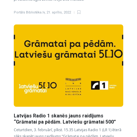
Portāls Bibliotēka.lv
,
21. aprīlis, 2022
Latvijas Radio 1 skanēs jauns raidījums
“Grāmatai pa pēdām. Latviešu grāmatai 500”
Ceturtdien, 3. februārī, plkst. 15.35 Latvijas Radio 1 (LR 1) ēterā
sāks skanēt jauns raidījums “Grāmatai pa pēdām. Latviešu