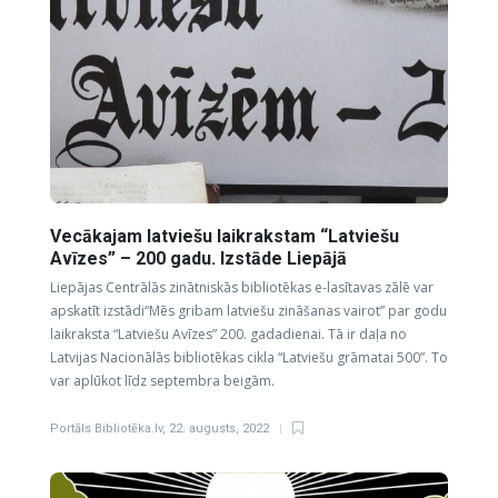
Vecākajam latviešu laikrakstam “Latviešu
Avīzes” – 200 gadu. Izstāde Liepājā
Liepājas Centrālās zinātniskās bibliotēkas e-lasītavas zālē var
apskatīt izstādi“Mēs gribam latviešu zināšanas vairot” par godu
laikraksta “Latviešu Avīzes” 200. gadadienai. Tā ir daļa no
Latvijas Nacionālās bibliotēkas cikla “Latviešu grāmatai 500”. To
var aplūkot līdz septembra beigām.
Portāls Bibliotēka.lv
,
22. augusts, 2022