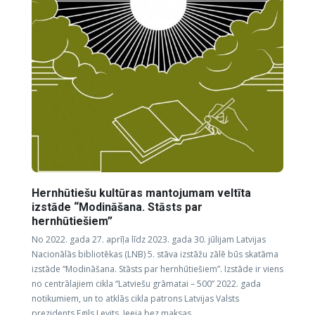
Hernhūtiešu kultūras mantojumam veltīta
izstāde “Modināšana. Stāsts par
hernhūtiešiem”
No 2022. gada 27. aprīļa līdz 2023. gada 30. jūlijam Latvijas
Nacionālās bibliotēkas (LNB) 5. stāva izstāžu zālē būs skatāma
izstāde “Modināšana. Stāsts par hernhūtiešiem”. Izstāde ir viens
no centrālajiem cikla “Latviešu grāmatai – 500” 2022. gada
notikumiem, un to atklās cikla patrons Latvijas Valsts
prezidents Egils Levits. Ieeja bez maksas.