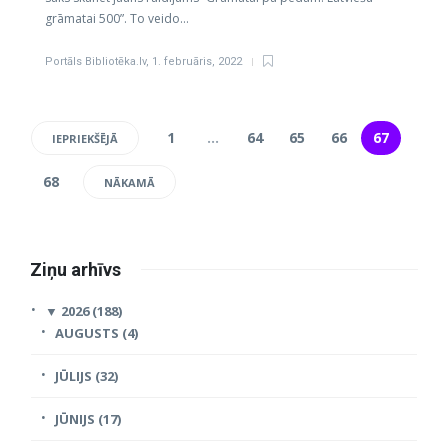
grāmatai 500”. To veido…
Portāls Bibliotēka.lv
,
1. februāris, 2022
1
…
64
65
66
67
IEPRIEKŠĒJĀ
68
NĀKAMĀ
Ziņu arhīvs
▼
2026 (188)
AUGUSTS (4)
JŪLIJS (32)
JŪNIJS (17)