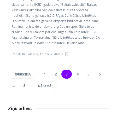
departamenta (IKSD) gada balva “Baltais zvirbulis”. Balvas
vēstījums ir atzinība par kvalitatīva kultūras procesa
nodrošināšanu galvaspilsētā. Rīgas Centrālās bibliotēkas
Bibliotēku dienesta galvenā eksperte bibliotēku jomā Zane
Ramiņa – arhitekte ar doktora grādu un speciāliste telpu
dizainā – balvu saņem par divu Rīgas kalnu bibliotēku – RCB
Āgenskalna un Torņakalna filiālbibliotēkas telpu funkcionālo
plānu izstrādi un darbu šo bibliotēku iekārtošanā.
Portāls Bibliotēka.lv
,
17. maijs, 2023
1
2
3
4
5
6
IEPRIEKŠĒJĀ
…
8
NĀKAMĀ
Ziņu arhīvs