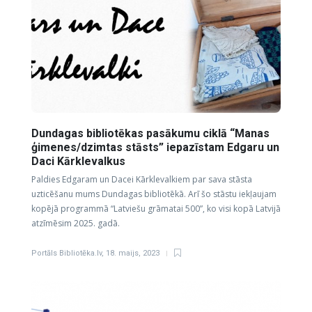
Dundagas bibliotēkas pasākumu ciklā “Manas
ģimenes/dzimtas stāsts” iepazīstam Edgaru un
Daci Kārklevalkus
Paldies Edgaram un Dacei Kārklevalkiem par sava stāsta
uzticēšanu mums Dundagas bibliotēkā. Arī šo stāstu iekļaujam
kopējā programmā “Latviešu grāmatai 500”, ko visi kopā Latvijā
atzīmēsim 2025. gadā.
Portāls Bibliotēka.lv
,
18. maijs, 2023