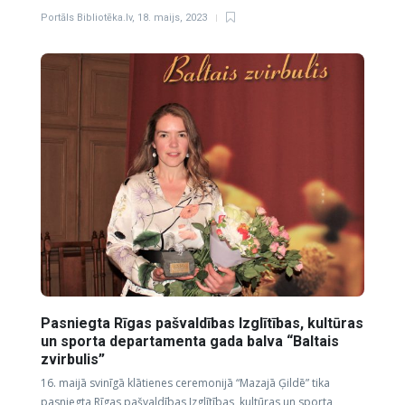
Portāls Bibliotēka.lv
,
18. maijs, 2023
Pasniegta Rīgas pašvaldības Izglītības, kultūras
un sporta departamenta gada balva “Baltais
zvirbulis”
16. maijā svinīgā klātienes ceremonijā “Mazajā Ģildē” tika
pasniegta Rīgas pašvaldības Izglītības, kultūras un sporta