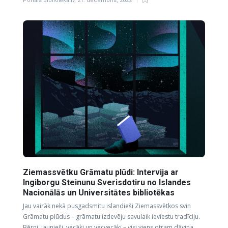
Portāls Bibliotēka.lv
,
21. decembris, 2022
Ziemassvētku Grāmatu plūdi: Intervija ar
Ingiborgu Steinunu Sverisdotiru no Islandes
Nacionālās un Universitātes bibliotēkas
Jau vairāk nekā pusgadsmitu islandieši Ziemassvētkos svin
Grāmatu plūdus – grāmatu izdevēju savulaik ieviestu tradīciju.
Bērni, jaunieši, vecāki un vecvecāki – visi viens otram dāvina