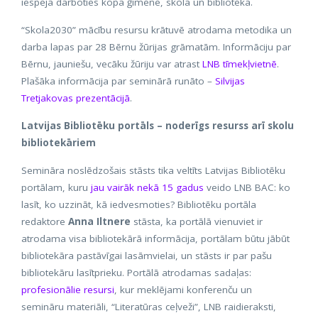
iespēja darboties kopā ģimenē, skolā un bibliotēkā.
“Skola2030” mācību resursu krātuvē atrodama metodika un
darba lapas par 28 Bērnu žūrijas grāmatām. Informāciju par
Bērnu, jauniešu, vecāku žūriju var atrast
LNB tīmekļvietnē
.
Plašāka informācija par seminārā runāto –
Silvijas
Tretjakovas prezentācijā
.
Latvijas Bibliotēku portāls – noderīgs resurss arī skolu
bibliotekāriem
Semināra noslēdzošais stāsts tika veltīts Latvijas Bibliotēku
portālam, kuru
jau vairāk nekā 15 gadus
veido LNB BAC: ko
lasīt, ko uzzināt, kā iedvesmoties? Bibliotēku portāla
redaktore
Anna Iltnere
stāsta, ka portālā vienuviet ir
atrodama visa bibliotekārā informācija, portālam būtu jābūt
bibliotekāra pastāvīgai lasāmvielai, un stāsts ir par pašu
bibliotekāru lasītprieku. Portālā atrodamas sadaļas:
profesionālie resursi
, kur meklējami konferenču un
semināru materiāli, “Literatūras ceļveži”, LNB raidieraksti,