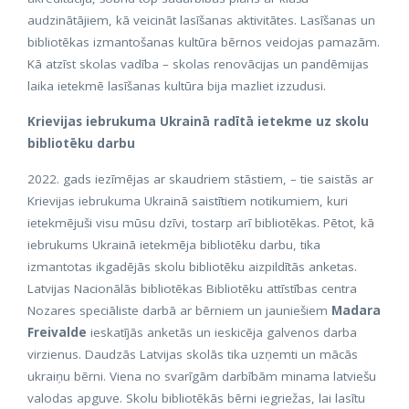
audzinātājiem, kā veicināt lasīšanas aktivitātes. Lasīšanas un
bibliotēkas izmantošanas kultūra bērnos veidojas pamazām.
Kā atzīst skolas vadība – skolas renovācijas un pandēmijas
laika ietekmē lasīšanas kultūra bija mazliet izzudusi.
Krievijas iebrukuma Ukrainā radītā ietekme uz skolu
bibliotēku darbu
2022. gads iezīmējas ar skaudriem stāstiem, – tie saistās ar
Krievijas iebrukuma Ukrainā saistītiem notikumiem, kuri
ietekmējuši visu mūsu dzīvi, tostarp arī bibliotēkas. Pētot, kā
iebrukums Ukrainā ietekmēja bibliotēku darbu, tika
izmantotas ikgadējās skolu bibliotēku aizpildītās anketas.
Latvijas Nacionālās bibliotēkas Bibliotēku attīstības centra
Nozares speciāliste darbā ar bērniem un jauniešiem
Madara
Freivalde
ieskatījās anketās un ieskicēja galvenos darba
virzienus. Daudzās Latvijas skolās tika uzņemti un mācās
ukraiņu bērni. Viena no svarīgām darbībām minama latviešu
valodas apguve. Skolu bibliotēkās bērni iegriežas, lai lasītu