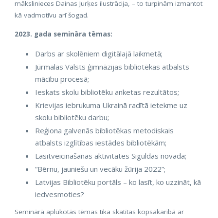
mākslinieces Dainas Jurķes ilustrācija, – to turpinām izmantot
kā vadmotīvu arī šogad.
2023. gada semināra tēmas:
Darbs ar skolēniem digitālajā laikmetā;
Jūrmalas Valsts ģimnāzijas bibliotēkas atbalsts
mācību procesā;
Ieskats skolu bibliotēku anketas rezultātos;
Krievijas iebrukuma Ukrainā radītā ietekme uz
skolu bibliotēku darbu;
Reģiona galvenās bibliotēkas metodiskais
atbalsts izglītības iestādes bibliotēkām;
Lasītveicināšanas aktivitātes Siguldas novadā;
“Bērnu, jauniešu un vecāku žūrija 2022”;
Latvijas Bibliotēku portāls – ko lasīt, ko uzzināt, kā
iedvesmoties?
Seminārā aplūkotās tēmas tika skatītas kopsakarībā ar