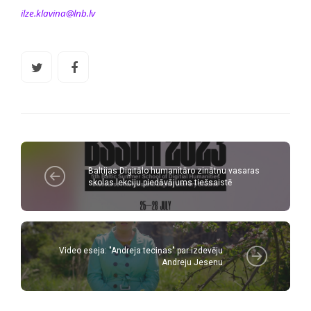
ilze.klavina@lnb.lv
Baltijas Digitālo humanitāro zinātņu vasaras
skolas lekciju piedāvājums tiešsaistē
Video eseja: "Andreja teciņas" par izdevēju
Andreju Jesenu