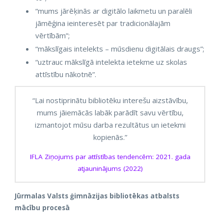
“mums jārēķinās ar digitālo laikmetu un paralēli
jāmēģina ieinteresēt par tradicionālajām
vērtībām”;
“mākslīgais intelekts – mūsdienu digitālais draugs”;
“uztrauc mākslīgā intelekta ietekme uz skolas
attīstību nākotnē”.
“Lai nostiprinātu bibliotēku interešu aizstāvību,
mums jāiemācās labāk parādīt savu vērtību,
izmantojot mūsu darba rezultātus un ietekmi
kopienās.”
IFLA Ziņojums par attīstības tendencēm: 2021. gada
atjauninājums (2022)
Jūrmalas Valsts ģimnāzijas bibliotēkas atbalsts
mācību procesā