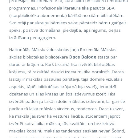
profesijas; bibliotekāre ir tā, kura tulko un skaidro tehnikuma
programmas. Profesionālā literatūra tika pasūtīta SBA
(starpbibliotēku abonementa) kārtībā no citām bibliotēkām.
Skolotāji par ukraiņu bērniem saka: pārsteidz bērnu garīgais
spēks, pozitīvā domāšana, pieklājība, apzinīgums, cieņas
izrādīšana pedagogiem.
Nacionālās Mākslu vidusskolas Jaņa Rozentāla Mākslas
skolas bibliotēkas bibliotekāre
Dace Balode
stāsta par
darbu ar krājumu. Karš Ukrainā lika izvērtēt bibliotēkas
krājumu, tā rezultātā daudzi izdevumi tika norakstīti. Daces
lasītāji ir mākslas pasaules pārstāvji, tajā dominē vizuālais
aspekts, tāpēc bibliotēkas krājumā bija svarīgi ieraudzīt
dzeltenās un zilās krāsas un šos izdevumus izcelt. Tika
izvērtēti padomju laikā izdotie mākslas izdevumi, lai gan tie
parāda tā laika mākslas virzienus, tendences. Dace uzsver,
ka māksla jāuztver kā vēstures liecība, studentiem jāprot
izvērtēt katra laika māksla, tās kvalitāte, un bez krievu
mākslas kopainu mākslas tendencēs saskatīt nevar. Šobrīd,