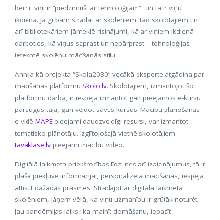
bērni, viņi ir “piedzimuši ar tehnoloģijām”, un tā ir viņu
ikdiena. Ja gribam strādāt ar skolēniem, tad skolotājiem un
arī bibliotekāriem jāmeklē risinājumi, kā ar viņiem ikdienā
darboties, kā viņus saprast un nepārprast – tehnoloģijas
ietekmē skolēnu mācīšanās stilu.
Annija kā projekta “Skola2030” vecākā eksperte atgādina par
mācīšanās platformu
Skolo.lv
. Skolotājiem, izmantojot šo
platformu darbā, ir iespēja izmantot gan pieejamos e-kursu
paraugus tajā, gan veidot savus kursus. Mācību plānošanas
e-vidē
MAPE
pieejami daudzveidīgi resursi, var izmantot
tematisko plānotāju. Izglītojošajā vietnē skolotājiem
tavaklase.lv
pieejami mācību video.
Digitālā laikmeta priekšrocības līdzi nes arī izaicinājumus, tā ir
plaša piekļuve informācijai, personalizēta mācīšanās, iespēja
attīstīt dažādas prasmes. Strādājot ar digitālā laikmeta
skolēniem, jāņem vērā, ka viņu uzmanību ir grūtāk noturēt.
Jau pandēmijas laiks lika mainīt domāšanu, iepazīt