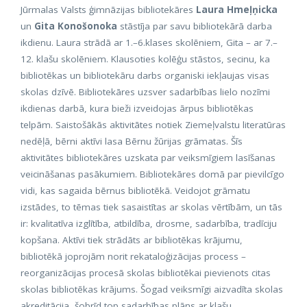
Jūrmalas Valsts ģimnāzijas bibliotekāres
Laura Hmeļņicka
un
Gita Konošonoka
stāstīja par savu bibliotekārā darba
ikdienu. Laura strādā ar 1.–6.klases skolēniem, Gita – ar 7.–
12. klašu skolēniem. Klausoties kolēģu stāstos, secinu, ka
bibliotēkas un bibliotekāru darbs organiski iekļaujas visas
skolas dzīvē. Bibliotekāres uzsver sadarbības lielo nozīmi
ikdienas darbā, kura bieži izveidojas ārpus bibliotēkas
telpām. Saistošākās aktivitātes notiek Ziemeļvalstu literatūras
nedēļā, bērni aktīvi lasa Bērnu žūrijas grāmatas. Šīs
aktivitātes bibliotekāres uzskata par veiksmīgiem lasīšanas
veicināšanas pasākumiem. Bibliotekāres domā par pievilcīgo
vidi, kas sagaida bērnus bibliotēkā. Veidojot grāmatu
izstādes, to tēmas tiek sasaistītas ar skolas vērtībām, un tās
ir: kvalitatīva izglītība, atbildība, drosme, sadarbība, tradīciju
kopšana. Aktīvi tiek strādāts ar bibliotēkas krājumu,
bibliotēkā joprojām norit rekataloģizācijas process –
reorganizācijas procesā skolas bibliotēkai pievienots citas
skolas bibliotēkas krājums. Šogad veiksmīgi aizvadīta skolas
akreditācija, šobrīd top sadarbības plāns ar klašu