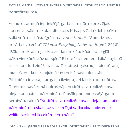
skolas darbā; uzsvērt skolas bibliotēkas lomu mācību satura
nodrošinājumā.
Atsaucot atmiņā iepriekšējā gada semināru, toreizējais
Laurenču sākumskolas direktors Kristaps Zaļais bibliotēku
salīdzināja ar bāku (grāmata:
Anne Lamott
, “Gandrīz viss
norāda uz cerību” (
“Almost Everything Notes on Hope”
, 2018):
“Bāka neskraida gar krastu, lai meklētu kādu, ko izglābt,
bāka vienkārši stāv un spīd.” Bibliotēka nemiera laikā saglabā
mieru un dod zināšanas, palīdz atrast gaismu, – piemēram,
jauniešiem, kuri ir apjukuši un meklē savu identitāti.
Bibliotēka ir vieta, kur gaida ikvienu, arī lai tikai parunātos.
Direktors savā runā iedrošināja noticēt sev, realizēt savas
idejas un ļauties pārmaiņām. Plašāk par ieprieksējā gada
semināru rakstā
“Noticēt sev, realizēt savas idejas un ļauties
pārmaiņām: atskats uz veiksmīgai sadarbības pieredzei
veltītu skolu bibliotekāru semināru”
.
Pēc 2022. gada tiešsaistes skolu bibliotekāru semināra tapa