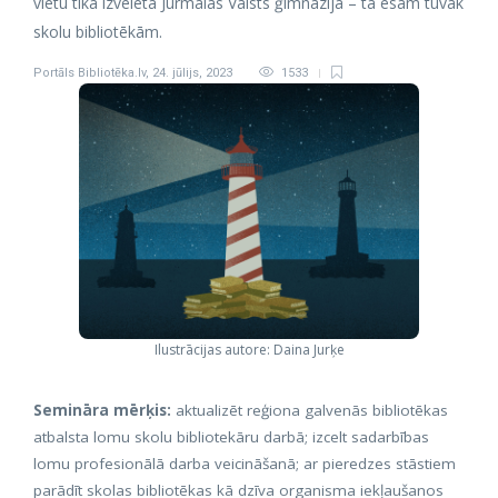
vietu tika izvēlēta Jūrmalas Valsts ģimnāzija – tā esam tuvāk
skolu bibliotēkām.
Portāls Bibliotēka.lv
,
24. jūlijs, 2023
1533
Ilustrācijas autore: Daina Jurķe
Semināra mērķis:
aktualizēt reģiona galvenās bibliotēkas
atbalsta lomu skolu bibliotekāru darbā; izcelt sadarbības
lomu profesionālā darba veicināšanā; ar pieredzes stāstiem
parādīt skolas bibliotēkas kā dzīva organisma iekļaušanos