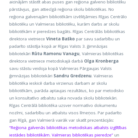
aicinājām stāstīt abas puses gan reģiona galveno bibliotēku
pārstāvjus, gan attiecīgā reģiona skolu bibliotēkas. No
reģiona galvenajām bibliotēkām izvēlējāmies Rīgas Centrālo
bibliotēku un Valmieras bibliotēku, kurām darbs ar skolu
bibliotēkām ir pieredzes bagāts. Rīgas Centrālās bibliotēkas
direktora vietniece
Vineta Baško
par savu sadarbību un
padarīto stāstīja kopā ar Rīgas Valsts 3. ģimnāzijas
bibliotekāri
Rūtu Ramonu Vanagu
, Valmieras bibliotēkas
direktora vietniece metodiskajā darbā
Olga Kronberga
savu stāstu veidoja kopā Valmieras Pārgaujas Valsts
ģimnāzijas bibliotekāri
Sandru Gredzenu
. Valmieras
bibliotēka ieskicē darba virzienus darbam ar skolu
bibliotēkām, parāda aptaujas rezultātus, ko par metodisko
un konsultatīvo atbalstu saka novada skolu bibliotekāri.
Rīgas Centrālā bibliotēka uzsver normatīvo dokumentu
nozīmi, sadarbību un atbalstu visos līmeņos. Par padarīto
gan Rīgā, gan Valmierā vairāk var skatīt prezentācijās:
“Reģiona galvenās bibliotēkas metodiskais atbalsts izglītības
iestādes bibliotēkām. Valmieras bibliotēkas pieredze”
un