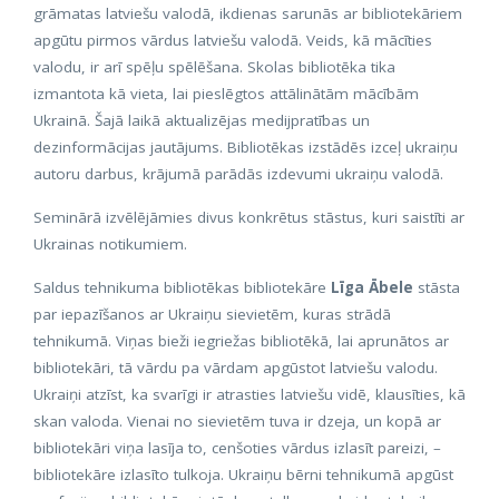
grāmatas latviešu valodā, ikdienas sarunās ar bibliotekāriem
apgūtu pirmos vārdus latviešu valodā. Veids, kā mācīties
valodu, ir arī spēļu spēlēšana. Skolas bibliotēka tika
izmantota kā vieta, lai pieslēgtos attālinātām mācībām
Ukrainā. Šajā laikā aktualizējas medijpratības un
dezinformācijas jautājums. Bibliotēkas izstādēs izceļ ukraiņu
autoru darbus, krājumā parādās izdevumi ukraiņu valodā.
Seminārā izvēlējāmies divus konkrētus stāstus, kuri saistīti ar
Ukrainas notikumiem.
Saldus tehnikuma bibliotēkas bibliotekāre
Līga Ābele
stāsta
par iepazīšanos ar Ukraiņu sievietēm, kuras strādā
tehnikumā. Viņas bieži iegriežas bibliotēkā, lai aprunātos ar
bibliotekāri, tā vārdu pa vārdam apgūstot latviešu valodu.
Ukraiņi atzīst, ka svarīgi ir atrasties latviešu vidē, klausīties, kā
skan valoda. Vienai no sievietēm tuva ir dzeja, un kopā ar
bibliotekāri viņa lasīja to, cenšoties vārdus izlasīt pareizi, –
bibliotekāre izlasīto tulkoja. Ukraiņu bērni tehnikumā apgūst