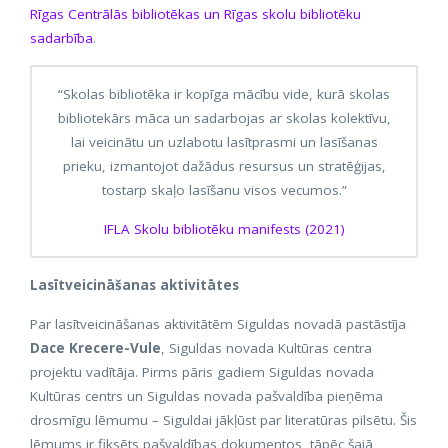
Rīgas Centrālās bibliotēkas un Rīgas skolu bibliotēku
sadarbība
.
“Skolas bibliotēka ir kopīga mācību vide, kurā skolas
bibliotekārs māca un sadarbojas ar skolas kolektīvu,
lai veicinātu un uzlabotu lasītprasmi un lasīšanas
prieku, izmantojot dažādus resursus un stratēģijas,
tostarp skaļo lasīšanu visos vecumos.”
IFLA Skolu bibliotēku manifests (2021)
Lasītveicināšanas aktivitātes
Par lasītveicināšanas aktivitātēm Siguldas novadā pastāstīja
Dace Krecere-Vule
, Siguldas novada Kultūras centra
projektu vadītāja. Pirms pāris gadiem Siguldas novada
Kultūras centrs un Siguldas novada pašvaldība pieņēma
drosmīgu lēmumu – Siguldai jākļūst par literatūras pilsētu. Šis
lēmums ir fiksēts pašvaldības dokumentos, tāpēc šajā