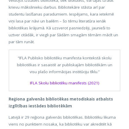
veidojot izstādes bibliotēkā, tiek diskutēts, vai tajās izrādīt
krievu mākslinieku darbus. Bibliotekāre stāsta arī par
studentu lasīšanas paradumiem. Iespējams, kara ietekmē
viņi lasa par nāvi un bailēm – šo tēmu literatūra ienāk
bibliotēkas krājumā. Kā uzsverot pasniedzēji, jaunieši to
uztver citādāk, ir viegli par šādām smagām tēmām mācīt un
par tām runāt.
“IFLA Publisko bibliotēku manifesta kontekstā skolu
bibliotēkas ir sasaistē ar publiskajām bibliotēkām un
visu plašo informācijas institūciju tīklu.”
IFLA Skolu bibliotēku manifests (2021)
Reģiona galvenās bibliotēkas metodiskais atbalsts
izglītības iestādes bibliotēkām
Latvijā ir 29 reģiona galvenās bibliotēkas. Bibliotēku likuma
viens no punktiem nosaka, ka bibliotēku var akreditēt kā