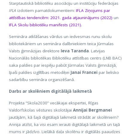
Starptautiskā bibliotēku asociāciju un institūciju federācijas
IFLA
izdotiem pamatdokumentiem:
IFLA Ziņojums par
attīstības tendencēm: 2021. gada atjauninājums (2022)
un
IFLA Skolu bibliotēku manifests (2021).
Semināra atklāšanas vārdus un iedvesmas runu skolu
bibliotekāriem un semināra dalībniekiem teica Jūrmalas
Valsts ģimnāzijas direktore
Ieva Taranda
. Latvijas
Nacionālās bibliotēkas Bibliotēku attīstības centrs (LNB BAC)
saka paldies par iespēju pabūt Jūrmalas Valsts ģimnāzijā,
īpaši paldies izglītības metodiķei
Janai Francei
par lielisko
sadarbību semināra organizēšanā.
Darbs ar skolēniem digitālājā laikmetā
Projekta “Skola2030” vecākajai ekspertei, Rīgas
Valdorfskolas vēstures skolotājai
Annijai Bergmanei
jautājām, kā šajā digitālajā laikmetā strādāt ar skolēniem?
Annija atzīst, ka visi esam ierauti digitālajā laikmetā un tajā
mums ir jādzīvo. Lielākā daļa skolēnu ir digitālās paaudzes