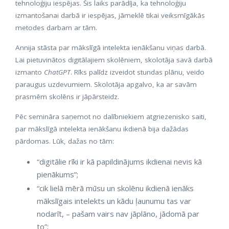
tehnoloģiju iespējas. Šis laiks parādīja, ka tehnoloģiju
izmantošanai darbā ir iespējas, jāmeklē tikai veiksmīgākās
metodes darbam ar tām.
Annija stāsta par mākslīgā intelekta ienākšanu viņas darbā.
Lai pietuvinātos digitālajiem skolēniem, skolotāja savā darbā
izmanto
ChatGPT
. Rīks palīdz izveidot stundas plānu, veido
paraugus uzdevumiem. Skolotāja apgalvo, ka ar savām
prasmēm skolēns ir jāpārsteidz.
Pēc semināra saņemot no dalībniekiem atgriezenisko saiti,
par mākslīgā intelekta ienākšanu ikdienā bija dažādas
pārdomas. Lūk, dažas no tām:
“digitālie rīki ir kā papildinājums ikdienai nevis kā
pienākums”;
“cik lielā mērā mūsu un skolēnu ikdienā ienāks
mākslīgais intelekts un kādu ļaunumu tas var
nodarīt, – pašam vairs nav jāplāno, jādomā par
to”;