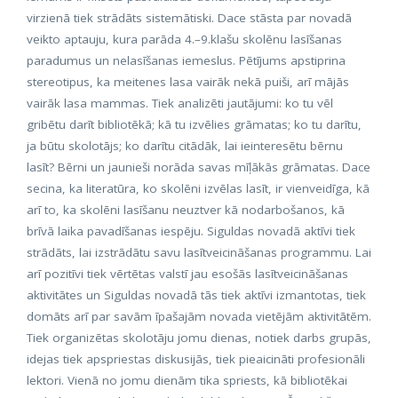
virzienā tiek strādāts sistemātiski. Dace stāsta par novadā
veikto aptauju, kura parāda 4.–9.klašu skolēnu lasīšanas
paradumus un nelasīšanas iemeslus. Pētījums apstiprina
stereotipus, ka meitenes lasa vairāk nekā puiši, arī mājās
vairāk lasa mammas. Tiek analizēti jautājumi: ko tu vēl
gribētu darīt bibliotēkā; kā tu izvēlies grāmatas; ko tu darītu,
ja būtu skolotājs; ko darītu citādāk, lai ieinteresētu bērnu
lasīt? Bērni un jaunieši norāda savas mīļākās grāmatas. Dace
secina, ka literatūra, ko skolēni izvēlas lasīt, ir vienveidīga, kā
arī to, ka skolēni lasīšanu neuztver kā nodarbošanos, kā
brīvā laika pavadīšanas iespēju. Siguldas novadā aktīvi tiek
strādāts, lai izstrādātu savu lasītveicināšanas programmu. Lai
arī pozitīvi tiek vērtētas valstī jau esošās lasītveicināšanas
aktivitātes un Siguldas novadā tās tiek aktīvi izmantotas, tiek
domāts arī par savām īpašajām novada vietējām aktivitātēm.
Tiek organizētas skolotāju jomu dienas, notiek darbs grupās,
idejas tiek apspriestas diskusijās, tiek pieaicināti profesionāli
lektori. Vienā no jomu dienām tika spriests, kā bibliotēkai