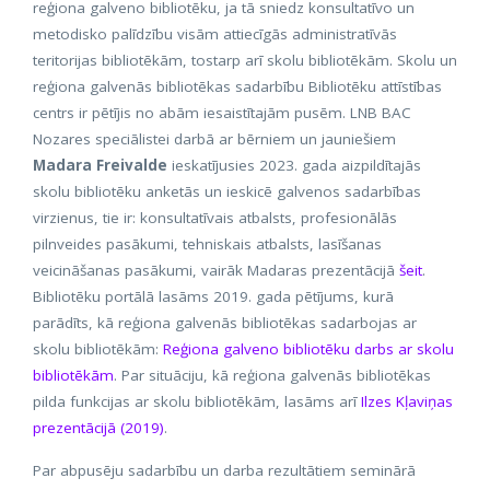
reģiona galveno bibliotēku, ja tā sniedz konsultatīvo un
metodisko palīdzību visām attiecīgās administratīvās
teritorijas bibliotēkām, tostarp arī skolu bibliotēkām. Skolu un
reģiona galvenās bibliotēkas sadarbību Bibliotēku attīstības
centrs ir pētījis no abām iesaistītajām pusēm. LNB BAC
Nozares speciālistei darbā ar bērniem un jauniešiem
Madara Freivalde
ieskatījusies 2023. gada aizpildītajās
skolu bibliotēku anketās un ieskicē galvenos sadarbības
virzienus, tie ir: konsultatīvais atbalsts, profesionālās
pilnveides pasākumi, tehniskais atbalsts, lasīšanas
veicināšanas pasākumi, vairāk Madaras prezentācijā
šeit
.
Bibliotēku portālā lasāms 2019. gada pētījums, kurā
parādīts, kā reģiona galvenās bibliotēkas sadarbojas ar
skolu bibliotēkām:
Reģiona galveno bibliotēku darbs ar skolu
bibliotēkām
. Par situāciju, kā reģiona galvenās bibliotēkas
pilda funkcijas ar skolu bibliotēkām, lasāms arī
Ilzes Kļaviņas
prezentācijā (2019)
.
Par abpusēju sadarbību un darba rezultātiem seminārā