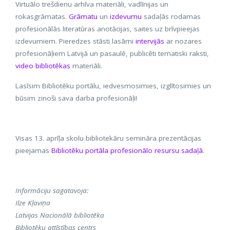
Virtuālo trešdienu arhīva materiāli, vadlīnijas un
rokasgrāmatas.
Grāmatu
un
izdevumu
sadaļās rodamas
profesionālās literatūras anotācijas, saites uz brīvpieejas
izdevumiem. Pieredzes stāsti lasāmi
intervijās
ar nozares
profesionāļiem Latvijā un pasaulē, publicēti tematiski raksti,
video bibliotēkas
materiāli.
Lasīsim Bibliotēku portālu, iedvesmosimies, izglītosimies un
būsim zinoši sava darba profesionāļi!
Visas 13. aprīļa skolu bibliotekāru semināra prezentācijas
pieejamas
Bibliotēku portāla profesionālo resursu sadaļā
.
Informāciju sagatavoja:
Ilze Kļaviņa
Latvijas Nacionālā bibliotēka
Bibliotēku attīstības centrs