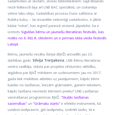
sadarboties ar skolām, skolas bibliotekāriem. Šajā tikšanās
reizē klātesoši bija arī LNB BAC speciālisti, un izskanēja
virkne labu ideju. Sadarbības procesu Dace salīdzina ar
Rubika kubu, – lai iesaistītie veiksmīgi sadarbotos, ir jābūt
kādai “rokai”, kas iegriež pareizā virzienā. Jāpiebilst, ka ir
izziņots
Siguldas bērnu un jauniešu literatūras festivāls, kas
notiks no 6. līdz 8. oktobrim un ir pirmais tāda veida festivāls
Latvijā
.
Bērnu, jauniešu vecāku žūrijai (BJVŽ) aizvadīts jau 23.
darbības gads.
Silvija Tretjakova
, LNB Bērnu literatūras
centra vadītāja, stāsta par projekta vēsturisko attīstību,
atgādina par BJVŽ mērķiem un uzdevumiem. Jau no 2017.
gada tiek meklētas atbildes uz jautājumiem, kāpēc bērni
baidās no lasīšanas, biezām grāmatām, gariem tekstiem,
kāpēc lasīšana nesniedz bērniem prieku? LNB Lasīšanas
veicināšanas programmas BJVŽ,
“Skaļās lasīšanas
sacensības”
un
“Grāmatu starts”
ir efektīvi instrumenti, kā
uzlabot lasītprasmi, gūt lasītprieku, izvērtēt lasīto, tā ir