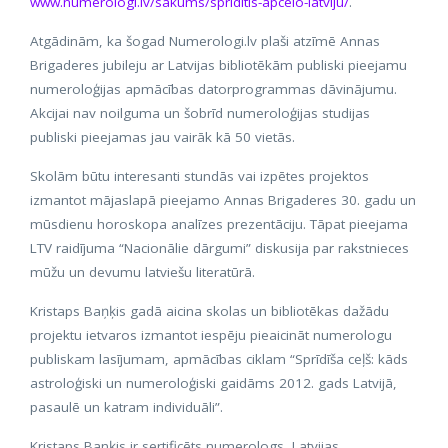
www.numerologi.lv/sakums/spriditis-apcelo-latviju/
.
Atgādinām, ka šogad Numerologi.lv plaši atzīmē Annas
Brigaderes jubileju ar Latvijas bibliotēkām publiski pieejamu
numeroloģijas apmācības datorprogrammas dāvinājumu.
Akcijai nav noilguma un šobrīd numeroloģijas studijas
publiski pieejamas jau vairāk kā 50 vietās.
Skolām būtu interesanti stundās vai izpētes projektos
izmantot mājaslapā pieejamo Annas Brigaderes 30. gadu un
mūsdienu horoskopa analīzes prezentāciju. Tāpat pieejama
LTV raidījuma “Nacionālie dārgumi” diskusija par rakstnieces
mūžu un devumu latviešu literatūrā.
Kristaps Baņķis gadā aicina skolas un bibliotēkas dažādu
projektu ietvaros izmantot iespēju pieaicināt numerologu
publiskam lasījumam, apmācības ciklam “Sprīdīša ceļš: kāds
astroloģiski un numeroloģiski gaidāms 2012. gads Latvijā,
pasaulē un katram individuāli”.
Kristaps Banķis ir sertificēts numerologs, Latvijas