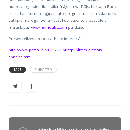
numerologu biedrības dibinātājs un vadītājs. Kristapa Baņķa
izstrādātā numeroloģijas datorprogramma ir unikāla ne tikai
Latvijas mērogā, bet arī uzsākusi savu ceļu pasaulē ar
mājaslapas
www.numoabc.com
palīdzību.
Preses relīzes un foto adrese internetā:
http://www.prmail.lv/2011/12/pirmpublicets-pirmais-
spriditis.html
TAGS
#IMPORTED
Ugāles bibliotēkā apskatāma izstāde "Ugāles