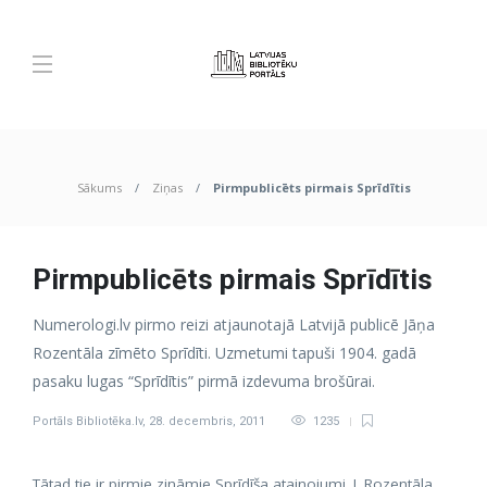
Sākums
Ziņas
Pirmpublicēts pirmais Sprīdītis
Pirmpublicēts pirmais Sprīdītis
Numerologi.lv pirmo reizi atjaunotajā Latvijā publicē Jāņa
Rozentāla zīmēto Sprīdīti. Uzmetumi tapuši 1904. gadā
pasaku lugas “Sprīdītis” pirmā izdevuma brošūrai.
Portāls Bibliotēka.lv
,
28. decembris, 2011
1235
Tātad tie ir pirmie zināmie Sprīdīša atainojumi. J. Rozentāla