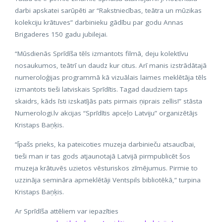
darbi apskatei sarūpēti ar “Rakstniecības, teātra un mūzikas
kolekciju krātuves” darbinieku gādību par godu Annas
Brigaderes 150 gadu jubilejai.
“Mūsdienās Sprīdīša tēls izmantots filmā, deju kolektīvu
nosaukumos, teātrī un daudz kur citus. Arī manis izstrādātajā
numeroloģijas programmā kā vizuālais laimes meklētāja tēls
izmantots tieši latviskais Sprīdītis. Tagad daudziem taps
skaidrs, kāds īsti izskatījās pats pirmais ņiprais zellis!” stāsta
Numerologi.lv akcijas “Sprīdītis apceļo Latviju” organizētājs
Kristaps Baņķis.
“Īpašs prieks, ka pateicoties muzeja darbinieču atsaucībai,
tieši man ir tas gods atjaunotajā Latvijā pirmpublicēt šos
muzeja krātuvēs uzietos vēsturiskos zīmējumus. Pirmie to
uzzināja semināra apmeklētāji Ventspils bibliotēkā,” turpina
Kristaps Baņķis.
Ar Sprīdīša attēliem var iepazīties