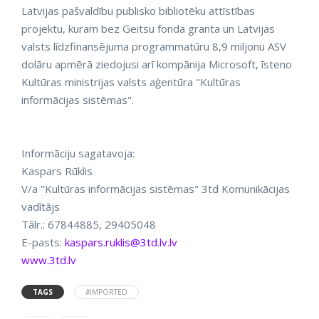
Latvijas pašvaldību publisko bibliotēku attīstības
projektu, kuram bez Geitsu fonda granta un Latvijas
valsts līdzfinansējuma programmatūru 8,9 miljonu ASV
dolāru apmērā ziedojusi arī kompānija Microsoft, īsteno
Kultūras ministrijas valsts aģentūra "Kultūras
informācijas sistēmas".
Informāciju sagatavoja:
Kaspars Rūklis
V/a "Kultūras informācijas sistēmas" 3td Komunikācijas
vadītājs
Tālr.: 67844885, 29405048
E-pasts:
kaspars.ruklis@3td.lv.lv
www.3td.lv
TAGS
#IMPORTED