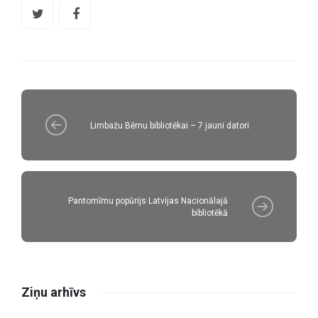
Limbažu Bērnu bibliotēkai – 7 jauni datori
Pantomīmu popūrijs Latvijas Nacionālajā
bibliotēkā
Ziņu arhīvs