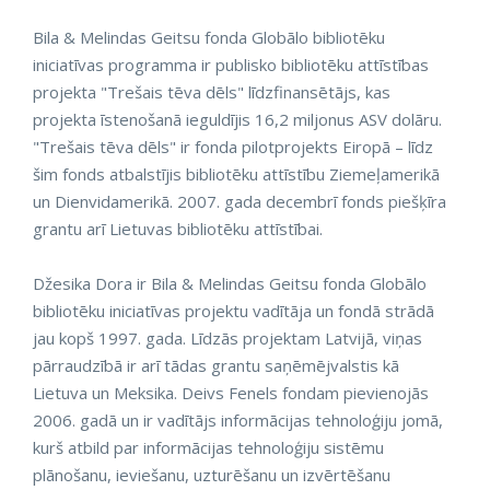
Bila & Melindas Geitsu fonda Globālo bibliotēku
iniciatīvas programma ir publisko bibliotēku attīstības
projekta "Trešais tēva dēls" līdzfinansētājs, kas
projekta īstenošanā ieguldījis 16,2 miljonus ASV dolāru.
"Trešais tēva dēls" ir fonda pilotprojekts Eiropā – līdz
šim fonds atbalstījis bibliotēku attīstību Ziemeļamerikā
un Dienvidamerikā. 2007. gada decembrī fonds piešķīra
grantu arī Lietuvas bibliotēku attīstībai.
Džesika Dora ir Bila & Melindas Geitsu fonda Globālo
bibliotēku iniciatīvas projektu vadītāja un fondā strādā
jau kopš 1997. gada. Līdzās projektam Latvijā, viņas
pārraudzībā ir arī tādas grantu saņēmējvalstis kā
Lietuva un Meksika. Deivs Fenels fondam pievienojās
2006. gadā un ir vadītājs informācijas tehnoloģiju jomā,
kurš atbild par informācijas tehnoloģiju sistēmu
plānošanu, ieviešanu, uzturēšanu un izvērtēšanu