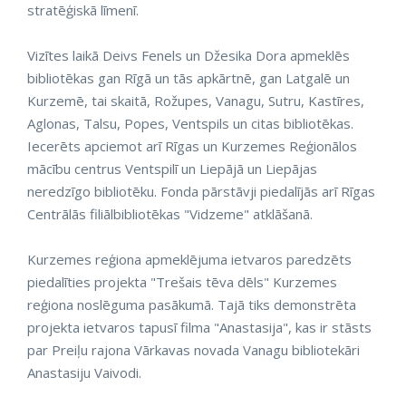
stratēģiskā līmenī.
Vizītes laikā Deivs Fenels un Džesika Dora apmeklēs
bibliotēkas gan Rīgā un tās apkārtnē, gan Latgalē un
Kurzemē, tai skaitā, Rožupes, Vanagu, Sutru, Kastīres,
Aglonas, Talsu, Popes, Ventspils un citas bibliotēkas.
Iecerēts apciemot arī Rīgas un Kurzemes Reģionālos
mācību centrus Ventspilī un Liepājā un Liepājas
neredzīgo bibliotēku. Fonda pārstāvji piedalījās arī Rīgas
Centrālās filiālbibliotēkas "Vidzeme" atklāšanā.
Kurzemes reģiona apmeklējuma ietvaros paredzēts
piedalīties projekta "Trešais tēva dēls" Kurzemes
reģiona noslēguma pasākumā. Tajā tiks demonstrēta
projekta ietvaros tapusī filma "Anastasija", kas ir stāsts
par Preiļu rajona Vārkavas novada Vanagu bibliotekāri
Anastasiju Vaivodi.