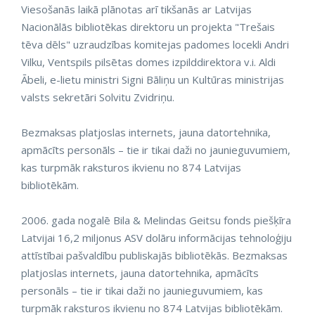
Viesošanās laikā plānotas arī tikšanās ar Latvijas
Nacionālās bibliotēkas direktoru un projekta "Trešais
tēva dēls" uzraudzības komitejas padomes locekli Andri
Vilku, Ventspils pilsētas domes izpilddirektora v.i. Aldi
Ābeli, e-lietu ministri Signi Bāliņu un Kultūras ministrijas
valsts sekretāri Solvitu Zvidriņu.
Bezmaksas platjoslas internets, jauna datortehnika,
apmācīts personāls – tie ir tikai daži no jaunieguvumiem,
kas turpmāk raksturos ikvienu no 874 Latvijas
bibliotēkām.
2006. gada nogalē Bila & Melindas Geitsu fonds piešķīra
Latvijai 16,2 miljonus ASV dolāru informācijas tehnoloģiju
attīstībai pašvaldību publiskajās bibliotēkās. Bezmaksas
platjoslas internets, jauna datortehnika, apmācīts
personāls – tie ir tikai daži no jaunieguvumiem, kas
turpmāk raksturos ikvienu no 874 Latvijas bibliotēkām.