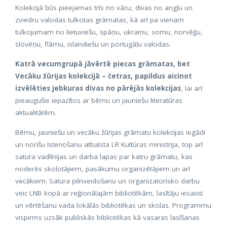
Kolekcijā būs pieejamas trīs no vācu, divas no angļu un
zviedru valodas tulkotas grāmatas, kā arī pa vienam
tulkojumam no lietuviešu, spāņu, ukraiņu, somu, norvēģu,
slovēņu, flāmu, islandiešu un portugāļu valodas.
Katrā vecumgrupā jāvērtē piecas grāmatas, bet
Vecāku žūrijas kolekcijā – četras, papildus aicinot
izvēlēties jebkuras divas no pārējās kolekcijas
, lai arī
pieaugušie iepazītos ar bērnu un jauniešu literatūras
aktualitātēm.
Bērnu, jauniešu un vecāku žūrijas grāmatu kolekcijas iegādi
un norišu īstenošanu atbalsta LR Kultūras ministrija, top arī
satura vadlīnijas un darba lapas par katru grāmatu, kas
noderēs skolotājiem, pasākumu organizētājiem un arī
vecākiem. Satura pilnveidošanu un organizatorisko darbu
veic LNB kopā ar reģionālajām bibliotēkām, lasītāju iesaisti
un vērtēšanu vada lokālās bibliotēkas un skolas. Programmu
vispirms uzsāk publiskās bibliotēkas kā vasaras lasīšanas