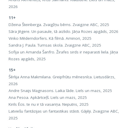
2026
11+
Džeina Šteinberga. Zvaigžņu bērns. Zvaigzne ABC, 2025
Sāra Jēgere. Un pasaule, tā aizlido. Jāņa Rozes apgāds, 2026
Vinko Mēderndorfers. Kā filmā. Aminori, 2025
Sandra J. Paula. Tumsas skola. Zvaigzne ABC, 2025
Sofija un Amanda Šanfro. Žirafes sirds ir neparasti liela. Jāņa
Rozes apgāds, 2025
15+
Šērlija Anna Makmilana. Greipfrūtu mēnesnīca. Lietusdārzs,
2026
Andre Snaijs Magnasons. Laika lāde. Liels un mazs, 2025
Ana Pesoa. Apkārtceļš. Liels un mazs, 2025
Kirils Ēcis. te nu ir tā vasariņa. Neputns, 2025
Latviešu fantāzijas un fantastikas stāsti. Gājēji. Zvaigzne ABC,
2025