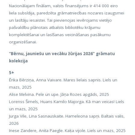
Nacionālajam finālam, valsts finansējums ir 414 000 eiro
liela subsīdija, paredzēta grāmatniecības nozares izaugsmei
un lasītāju iesaistei. Tai pievienojas ievērojams vietējo
pašvaldību plānotais atbalsts bibliotēku krājumu
komplektēšanai un lasīšanas veicināšanas pasākumu
organizēšanai.
“Bērnu, jauniešu un vecāku žūrijas 2026” grāmatu
kolekcija
5+
Ērika Bērziņa, Anna Vaivare. Mares lielais sapnis. Liels un
mazs, 2025
Alise Melvina. Pele un upe. Jāņa Rozes apgāds, 2025
Lorenss Šimels, Huans Kamilo Majorga. Kā man veicas! Liels
un mazs, 2025
Jurga Vile, Lina Sasnauskaite. Hameleona sapņi. Baltais valis,
2026
Inese Zandere, Anita Paegle. Kaķa vijole. Liels un mazs, 2025