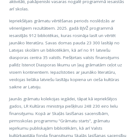
aktivitāti, pakāpeniski vasaras nogalē programmā iesaistās
arī skolas.
Iepriekšējais grāmatu vērtēšanas periods noslēdzās ar
vērienīgiem rezultātiem. 2025. gadā BJVŽ programmā
iesaistījās 912 bibliotēkas, kuras rosināja lasīt un vērtēt
jaunāko literatūru. Savas domas pauda 23 300 lasītāji no
Latvijas skolām un bibliotēkām, kā arī no 91 latviešu
diasporas centra 35 valstīs. Piešķirtais valsts finansējums
palīdz īstenot Diasporas likumu un ļauj grāmatām ceļot uz
visiem kontinentiem. Iepazīstoties ar jaunāko literatūru,
veidojas lielāka latviešu lasītāju kopiena un cieša kultūras
saikne ar Latviju.
Jaunās grāmatu kolekcijas iegādei, tāpat kā iepriekšējos
gados, LR Kultūras ministrija piešķīrusi 248 230 eiro lielu
finansējumu. Kopā ar Skaļās lasīšanas sacensībām,
pirmsskolas programmu “Grāmatu starts”, grāmatu
iepirkumu publiskajām bibliotēkām, kā arī Valsts
kultūrkapitāla fonda finansējumu Skaļās lasīšanas sacensību