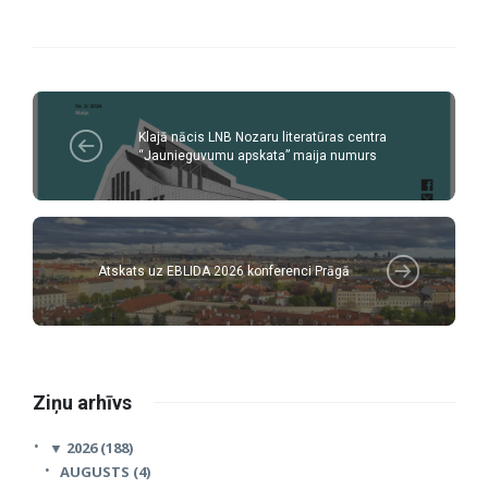
Klajā nācis LNB Nozaru literatūras centra
“Jaunieguvumu apskata” maija numurs
Atskats uz EBLIDA 2026 konferenci Prāgā
Ziņu arhīvs
▼
2026 (188)
AUGUSTS (4)