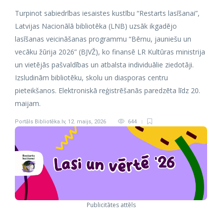
Turpinot sabiedrības iesaistes kustību “Restarts lasīšanai”,
Latvijas Nacionālā bibliotēka (LNB) uzsāk ikgadējo
lasīšanas veicināšanas programmu “Bērnu, jauniešu un
vecāku žūrija 2026” (BJVŽ), ko finansē LR Kultūras ministrija
un vietējās pašvaldības un atbalsta individuālie ziedotāji.
Izsludinām bibliotēku, skolu un diasporas centru
pieteikšanos. Elektroniskā reģistrēšanās paredzēta līdz 20.
maijam.
Portāls Bibliotēka.lv
,
12. maijs, 2026
644
Publicitātes attēls