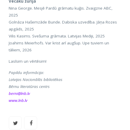
Vecāku žūrija
Nina George. Mesjē Pardū grāmatu kuģis. Zvaigzne ABC,
2025
Golnāza Hašemzāde Bunde. Dabiska uzvedība. Jāņa Rozes
apgāds, 2025
Vilis Kasims. Svešuma grāmata. Latvijas Mediji, 2025
Joahims Meierhofs. Var krist arī augšup. Upe tuviem un
tāliem, 2026
Lasīsim un vērtēsim!
Papildu informācija:
Latvijas Nacionālās bibliotēkas
Bērnu literatūras centrs
berni@lnb.lv
www.lnb.lv