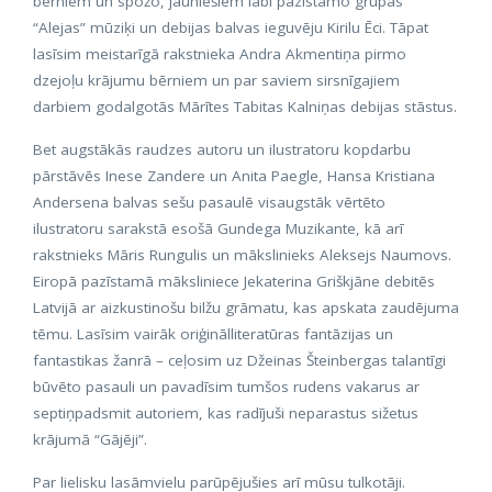
bērniem un spožo, jauniešiem labi pazīstamo grupas
“Alejas” mūziķi un debijas balvas ieguvēju Kirilu Ēci. Tāpat
lasīsim meistarīgā rakstnieka Andra Akmentiņa pirmo
dzejoļu krājumu bērniem un par saviem sirsnīgajiem
darbiem godalgotās Mārītes Tabitas Kalniņas debijas stāstus.
Bet augstākās raudzes autoru un ilustratoru kopdarbu
pārstāvēs Inese Zandere un Anita Paegle, Hansa Kristiana
Andersena balvas sešu pasaulē visaugstāk vērtēto
ilustratoru sarakstā esošā Gundega Muzikante, kā arī
rakstnieks Māris Rungulis un mākslinieks Aleksejs Naumovs.
Eiropā pazīstamā māksliniece Jekaterina Griškjāne debitēs
Latvijā ar aizkustinošu bilžu grāmatu, kas apskata zaudējuma
tēmu. Lasīsim vairāk oriģinālliteratūras fantāzijas un
fantastikas žanrā – ceļosim uz Džeinas Šteinbergas talantīgi
būvēto pasauli un pavadīsim tumšos rudens vakarus ar
septiņpadsmit autoriem, kas radījuši neparastus sižetus
krājumā “Gājēji”.
Par lielisku lasāmvielu parūpējušies arī mūsu tulkotāji.