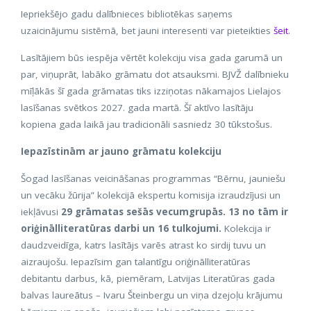
Iepriekšējo gadu dalībnieces bibliotēkas saņems
uzaicinājumu sistēmā, bet jauni interesenti var pieteikties
šeit
.
Lasītājiem būs iespēja vērtēt kolekciju visa gada garumā un
par, viņuprāt, labāko grāmatu dot atsauksmi. BJVŽ dalībnieku
mīļākās šī gada grāmatas tiks izziņotas nākamajos Lielajos
lasīšanas svētkos 2027. gada martā. Šī aktīvo lasītāju
kopiena gada laikā jau tradicionāli sasniedz 30 tūkstošus.
Iepazīstinām ar jauno grāmatu kolekciju
Šogad lasīšanas veicināšanas programmas “Bērnu, jauniešu
un vecāku žūrija” kolekcijā ekspertu komisija izraudzījusi un
iekļāvusi
29 grāmatas sešās vecumgrupās. 13 no tām ir
oriģinālliteratūras darbi un 16 tulkojumi.
Kolekcija ir
daudzveidīga, katrs lasītājs varēs atrast ko sirdij tuvu un
aizraujošu. Iepazīsim gan talantīgu oriģinālliteratūras
debitantu darbus, kā, piemēram, Latvijas Literatūras gada
balvas laureātus – Ivaru Šteinbergu un viņa dzejoļu krājumu