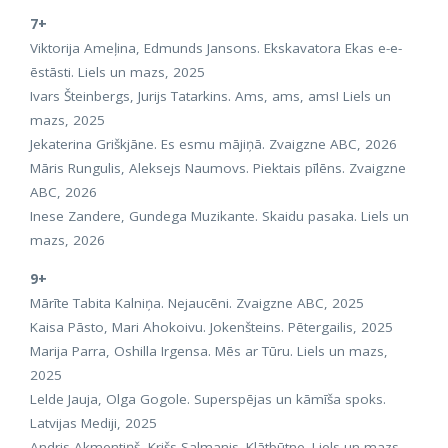
7+
Viktorija Ameļina, Edmunds Jansons. Ekskavatora Ekas e-e-
ēstāsti. Liels un mazs, 2025
Ivars Šteinbergs, Jurijs Tatarkins. Ams, ams, ams! Liels un
mazs, 2025
Jekaterina Griškjāne. Es esmu mājiņā. Zvaigzne ABC, 2026
Māris Rungulis, Aleksejs Naumovs. Piektais pīlēns. Zvaigzne
ABC, 2026
Inese Zandere, Gundega Muzikante. Skaidu pasaka. Liels un
mazs, 2026
9+
Mārīte Tabita Kalniņa. Nejaucēni. Zvaigzne ABC, 2025
Kaisa Pāsto, Mari Ahokoivu. Jokenšteins. Pētergailis, 2025
Marija Parra, Oshilla Irgensa. Mēs ar Tūru. Liels un mazs,
2025
Lelde Jauja, Olga Gogole. Superspējas un kāmīša spoks.
Latvijas Mediji, 2025
Andris Akmentiņš, Krišs Salmanis. Klātbūtne. Liels un mazs,