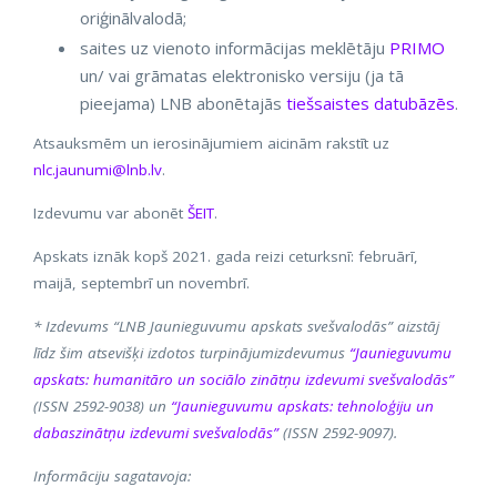
oriģinālvalodā;
saites uz vienoto informācijas meklētāju
PRIMO
un/ vai grāmatas elektronisko versiju (ja tā
pieejama) LNB abonētajās
tiešsaistes datubāzēs
.
Atsauksmēm un ierosinājumiem aicinām rakstīt uz
nlc.jaunumi@lnb.lv
.
Izdevumu var abonēt
ŠEIT
.
Apskats iznāk kopš 2021. gada reizi ceturksnī: februārī,
maijā, septembrī un novembrī.
* Izdevums “LNB Jaunieguvumu apskats svešvalodās” aizstāj
līdz šim atsevišķi izdotos turpinājumizdevumus
“Jaunieguvumu
apskats: humanitāro un sociālo zinātņu izdevumi svešvalodās”
(ISSN 2592-9038) un
“Jaunieguvumu apskats: tehnoloģiju un
dabaszinātņu izdevumi svešvalodās”
(ISSN 2592-9097).
Informāciju sagatavoja: