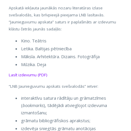
Apskatā iekļauta jaunākās nozaru literatūras izlase
svešvalodās, kas brīvpieejā pieejama LNB lasītavās.
“Jaunieguvumu apskata” saturs ir paplašināts ar izdevumu
klāstu četrās jaunās sadaļās:
Kino. Teātris
Letika. Baltijas pētniecība
Māksla. Arhitektūra. Dizains. Fotogrāfija
Mūzika. Deja
Lasīt izdevumu (PDF)
“LNB Jaunieguvumu apskats svešvalodās” ietver:
interaktīvu satura rādītāju un grāmatzīmes
(
bookmarks
), tādējādi atvieglojot izdevuma
izmantošanu;
grāmatu bibliogrāfiskos aprakstus;
izdevēja sniegtās grāmatu anotācijas