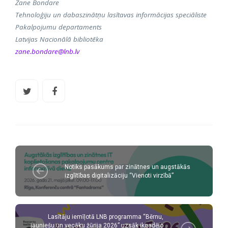
Zane Bondare
Tehnoloģiju un dabaszinātņu lasītavas informācijas speciāliste
Pakalpojumu departaments
Latvijas Nacionālā bibliotēka
zane.bondare@lnb.lv
Notiks pasākums par zinātnes un augstākās
izglītības digitalizāciju “Vienoti virzībā”
Lasītāju iemīļotā LNB programma “Bērnu,
jauniešu un vecāku žūrija 2026” uzsāk ikgadējo