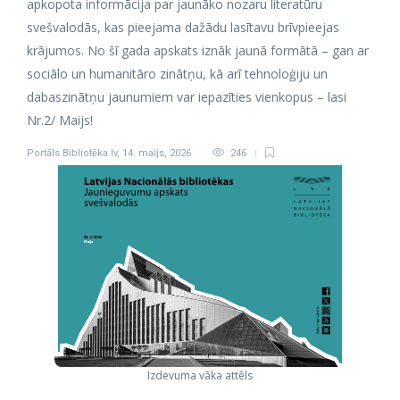
apkopota informācija par jaunāko nozaru literatūru
svešvalodās, kas pieejama dažādu lasītavu brīvpieejas
krājumos. No šī gada apskats iznāk jaunā formātā – gan ar
sociālo un humanitāro zinātņu, kā arī tehnoloģiju un
dabaszinātņu jaunumiem var iepazīties vienkopus – lasi
Nr.2/ Maijs!
Portāls Bibliotēka.lv
,
14. maijs, 2026
246
Izdevuma vāka attēls