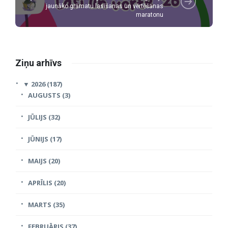
jaunāko grāmatu lasīšanas un vērtēšanas
maratonu
Ziņu arhīvs
▼
2026 (187)
AUGUSTS (3)
JŪLIJS (32)
JŪNIJS (17)
MAIJS (20)
APRĪLIS (20)
MARTS (35)
FEBRUĀRIS (37)