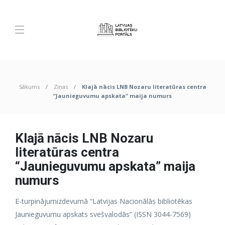
Sākums
Ziņas
Klajā nācis LNB Nozaru literatūras centra
“Jaunieguvumu apskata” maija numurs
Klajā nācis LNB Nozaru
literatūras centra
“Jaunieguvumu apskata” maija
numurs
E-turpinājumizdevumā “Latvijas Nacionālās bibliotēkas
Jaunieguvumu apskats svešvalodās” (ISSN 3044-7569)