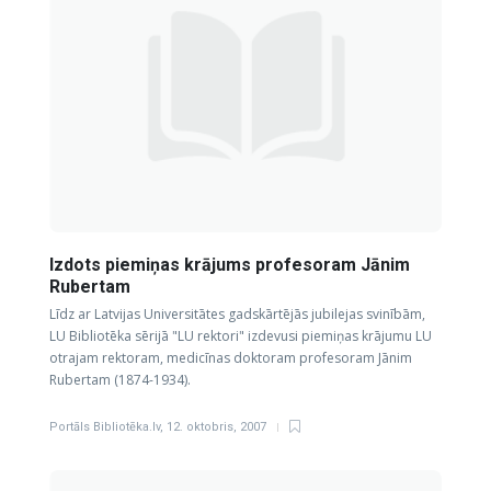
Izdots piemiņas krājums profesoram Jānim
Rubertam
Līdz ar Latvijas Universitātes gadskārtējās jubilejas svinībām,
LU Bibliotēka sērijā "LU rektori" izdevusi piemiņas krājumu LU
otrajam rektoram, medicīnas doktoram profesoram Jānim
Rubertam (1874-1934).
Portāls Bibliotēka.lv
,
12. oktobris, 2007