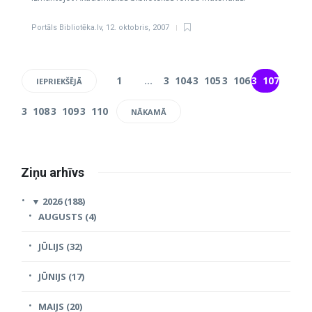
Portāls Bibliotēka.lv
,
12. oktobris, 2007
1
…
3 104
3 105
3 106
3 107
IEPRIEKŠĒJĀ
3 108
3 109
3 110
NĀKAMĀ
Ziņu arhīvs
▼
2026 (188)
AUGUSTS (4)
JŪLIJS (32)
JŪNIJS (17)
MAIJS (20)