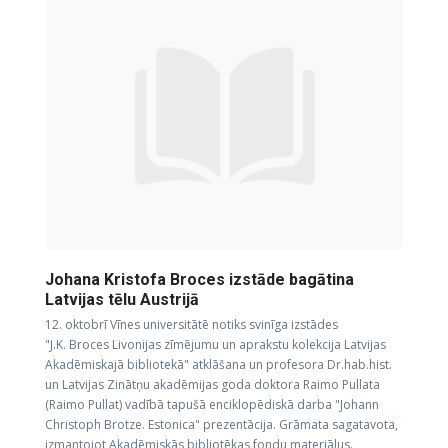
Johana Kristofa Broces izstāde bagātina
Latvijas tēlu Austrijā
12. oktobrī Vīnes universitātē notiks svinīga izstādes
"J.K. Broces Livonijas zīmējumu un aprakstu kolekcija Latvijas
Akadēmiskajā bibliotekā" atklāšana un profesora Dr.hab.hist.
un Latvijas Zinātņu akadēmijas goda doktora Raimo Pullata
(Raimo Pullat) vadībā tapušā enciklopēdiskā darba "Johann
Christoph Brotze. Estonica" prezentācija. Grāmata sagatavota,
izmantojot Akadēmiskās bibliotēkas fondu materiālus.