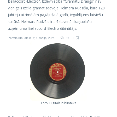
Bellaccord-Electro”. Izdevniecība “Grāmatu Draugs” nav
vienīgais izcilā grāmatizdevēja Helmara Rudzīša, kura 120.
jubileju atzīmējām pagājušajā gadā, ieguldījums latviešu
kultūrā. Helmars Rudzītis ir arī slavenā skaņuplašu
uzņēmuma Bellaccord-Electro dibinātājs.
Portāls Bibliotēka.lv
,
8. maijs, 2024
981
Foto: Digitālā bibliotēka