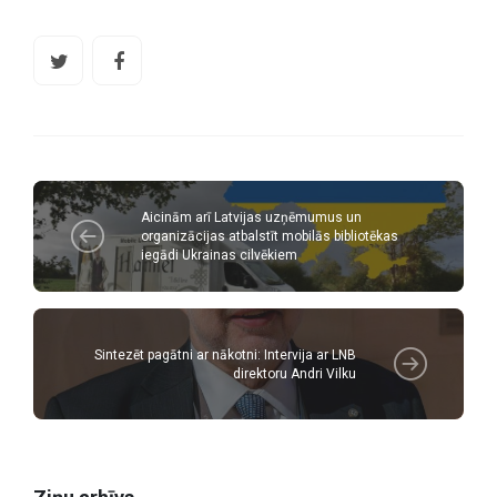
Aicinām arī Latvijas uzņēmumus un
organizācijas atbalstīt mobilās bibliotēkas
iegādi Ukrainas cilvēkiem
Sintezēt pagātni ar nākotni: Intervija ar LNB
direktoru Andri Vilku