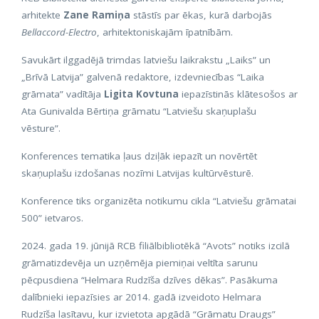
arhitekte
Zane Ramiņa
stāstīs par ēkas, kurā darbojās
Bellaccord-Electro
, arhitektoniskajām īpatnībām.
Savukārt ilggadējā trimdas latviešu laikrakstu „Laiks” un
„Brīvā Latvija” galvenā redaktore, izdevniecības “Laika
grāmata” vadītāja
Ligita Kovtuna
iepazīstinās klātesošos ar
Ata Gunivalda Bērtiņa grāmatu “Latviešu skaņuplašu
vēsture”.
Konferences tematika ļaus dziļāk iepazīt un novērtēt
skaņuplašu izdošanas nozīmi Latvijas kultūrvēsturē.
Konference tiks organizēta notikumu cikla “Latviešu grāmatai
500” ietvaros.
2024. gada 19. jūnijā RCB filiālbibliotēkā “Avots” notiks izcilā
grāmatizdevēja un uzņēmēja piemiņai veltīta sarunu
pēcpusdiena “Helmara Rudzīša dzīves dēkas”. Pasākuma
dalībnieki iepazīsies ar 2014. gadā izveidoto Helmara
Rudzīša lasītavu, kur izvietota apgādā “Grāmatu Draugs”