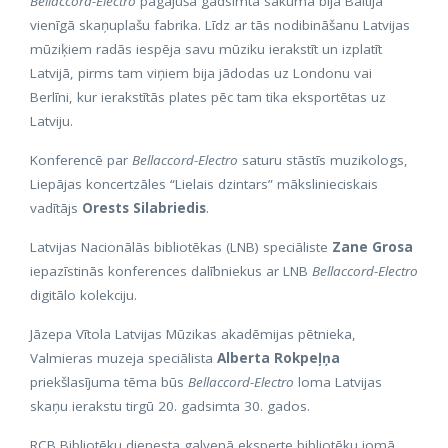
Bellaccord-Electro
pagājušā gadsimta sākumā bija Baltijā
vienīgā skaņuplašu fabrika. Līdz ar tās nodibināšanu Latvijas
mūziķiem radās iespēja savu mūziku ierakstīt un izplatīt
Latvijā, pirms tam viņiem bija jādodas uz Londonu vai
Berlīni, kur ierakstītās plates pēc tam tika eksportētas uz
Latviju.
Konferencē par
Bellaccord-Electro
saturu stāstīs muzikologs,
Liepājas koncertzāles “Lielais dzintars” mākslinieciskais
vadītājs
Orests Silabriedis
.
Latvijas Nacionālās bibliotēkas (LNB) speciāliste
Zane Grosa
iepazīstinās konferences dalībniekus ar LNB
Bellaccord-Electro
digitālo kolekciju.
Jāzepa Vītola Latvijas Mūzikas akadēmijas pētnieka,
Valmieras muzeja speciālista
Alberta Rokpeļņa
priekšlasījuma tēma būs
Bellaccord-Electro
loma Latvijas
skaņu ierakstu tirgū 20. gadsimta 30. gados.
RCB Bibliotēku dienesta galvenā eksperte bibliotēku jomā,