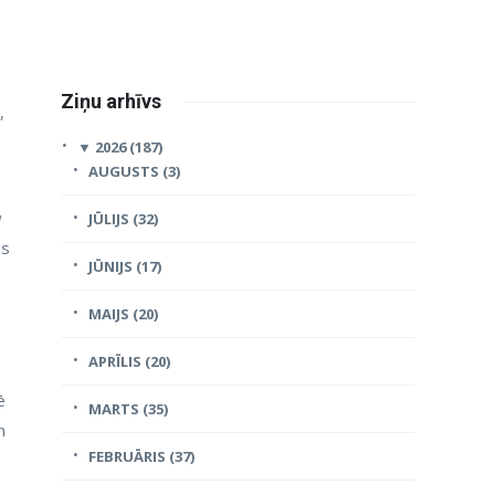
Ziņu arhīvs
,
▼
2026 (187)
AUGUSTS (3)
a
JŪLIJS (32)
as
JŪNIJS (17)
MAIJS (20)
APRĪLIS (20)
ē
MARTS (35)
n
FEBRUĀRIS (37)