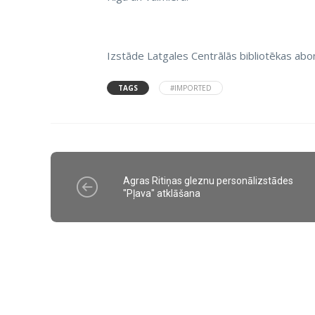
Izstāde Latgales Centrālās bibliotēkas ab
TAGS
#IMPORTED
Agras Ritiņas gleznu personālizstādes
"Pļava" atklāšana