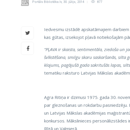
Portāls Bibliotēka.lv
,
30. jūlijs, 2014
877
Iedvesmu izstādē apskatāmajiem darbiem mā
kas gūtas, izsekojot pļavā notiekošajām p
“PĻAVA ir skaista, sentimentāla, ziedoša un 
švīkstēšana, smilgu skaru saskaršanās, silta 
klajums, pagājušā gada sakritušās lapas, silt
tematiku raksturo Latvijas Mākslas akadēmi
Agra Ritiņa ir dzimusi 1975. gada 30. nove
par gleznošanas un rokdarbu pasniedzēju. Ir
un Latvijas Mākslas akadēmijas maģistrantū
konkursos. Mākslinieces personālizstādes ir
Rīgā un Valmierā.