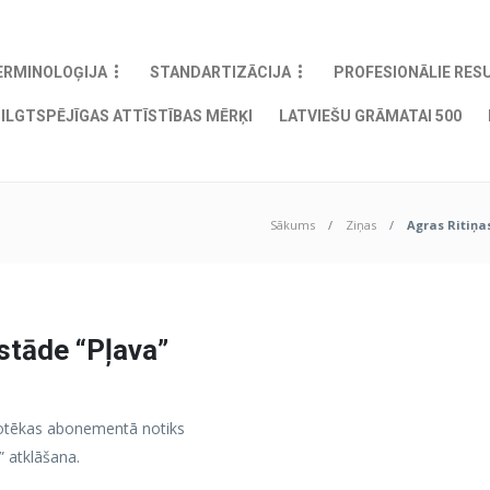
ERMINOLOĢIJA
STANDARTIZĀCIJA
PROFESIONĀLIE RES
ILGTSPĒJĪGAS ATTĪSTĪBAS MĒRĶI
LATVIEŠU GRĀMATAI 500
Sākums
Ziņas
Agras Ritiņa
stāde “Pļava”
liotēkas abonementā notiks
” atklāšana.