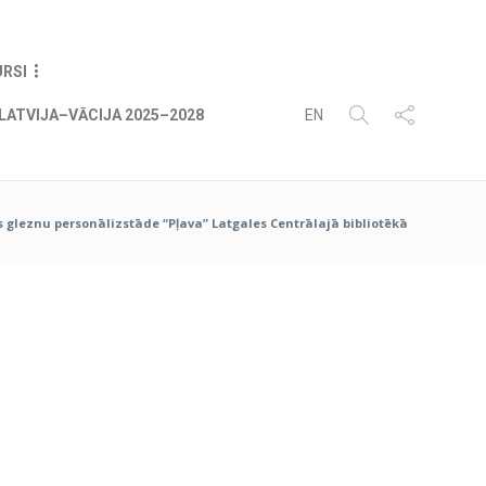
06
AUG
2026
URSI
LATVIJA–VĀCIJA 2025–2028
EN
s gleznu personālizstāde “Pļava” Latgales Centrālajā bibliotēkā