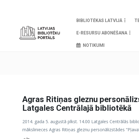
BIBLIOTĒKAS LATVIJĀ
T
E-RESURSU ABONĒŠANA
NOTIKUMI
Agras Ritiņas gleznu personāliz
Latgales Centrālajā bibliotēkā
2014. gada 5. augustā plkst. 14.00 Latgales Centrālās bib
mākslinieces Agras Ritiņas gleznu personālizstādes “Pļava