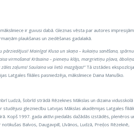
ksliniece ir guvusi dabā. Gleznas vēsta par autores impresijām
ārmaiņām plaukšanas un ziedēšanas gadalaikā.
jau pārziedējusi! Mainīga! Klusa un skaņa – kukaiņu sanēšana, spārnu
gaisa virmošana! Krāsaina – pieneņu klājs, margrietiņu pļava, āboliņ
s zāles zaļums! Saulaina vai lietū mazgājas!”
Tā izstādes ekspozīcij
jas Latgales filiāles pasniedzēja, māksliniece Daina Manuško.
mbrī Ludzā, šobrīd strādā Rēzeknes Mākslas un dizaina vidusskolā
 studējusi glezniecību Latvijas Mākslas akadēmijas Latgales filiāl
rā. Kopš 1997. gada aktīvi piedalās dažādās izstādēs, plenēros u
 notikušas Balvos, Daugavpilī, Līvānos, Ludzā, Preiļos Rēzeknē,