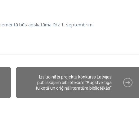
onementā būs apskatāma līdz 1. septembrim.
Izsludināts projektu konkurss Latvijas
publiskajām bibliotēkām "Augstvērtīga
tulkotā un oriģinālliteratūra bibliotēkās”