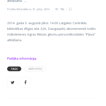
atklāšana. …
Portāls Bibliotēka.lv
,
31. jūlijs, 2014
786
2014. gada 5. augustā plkst. 14.00 Latgales Centrālās
bibliotēkas (Rīgas iela 22A, Daugavpils) abonementā notiks
mākslinieces Agras Ritiņas gleznu personālizstādes “Pļava”
atklāšana.
Plašāka informācija.
TAGS
#IMPORTED