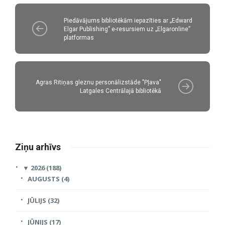
Piedāvājums bibliotēkām iepazīties ar „Edward
Elgar Publishing” e-resursiem uz „Elgaronline”
platformas
Agras Ritiņas gleznu personālizstāde "Pļava"
Latgales Centrālajā bibliotēkā
Ziņu arhīvs
▼
2026 (188)
AUGUSTS (4)
JŪLIJS (32)
JŪNIJS (17)