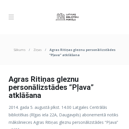
Sākums
Ziņas
Agras Ritiņas gleznu personālizstādes
“Pļava” atklāšana
Agras Ritiņas gleznu
personālizstādes “Pļava”
atklāšana
2014. gada 5. augustā plkst. 14.00 Latgales Centrālās
bibliotēkas (Rīgas iela 22A, Daugavpils) abonementā notiks
mākslinieces Agras Ritiņas gleznu personālizstādes “Pļava”