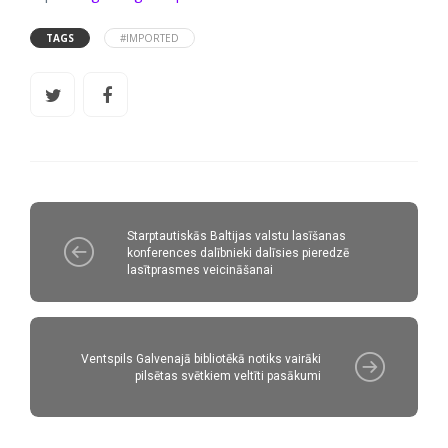
TAGS
#IMPORTED
Starptautiskās Baltijas valstu lasīšanas
konferences dalībnieki dalīsies pieredzē
lasītprasmes veicināšanai
Ventspils Galvenajā bibliotēkā notiks vairāki
pilsētas svētkiem veltīti pasākumi