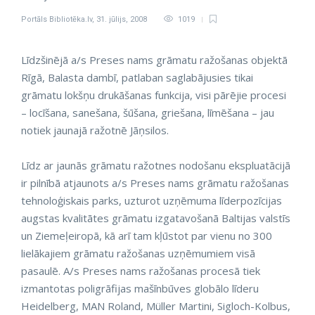
Portāls Bibliotēka.lv
,
31. jūlijs, 2008
1019
Līdzšinējā a/s Preses nams grāmatu ražošanas objektā
Rīgā, Balasta dambī, patlaban saglabājusies tikai
grāmatu lokšņu drukāšanas funkcija, visi pārējie procesi
– locīšana, sanešana, šūšana, griešana, līmēšana – jau
notiek jaunajā ražotnē Jāņsilos.
Līdz ar jaunās grāmatu ražotnes nodošanu ekspluatācijā
ir pilnībā atjaunots a/s Preses nams grāmatu ražošanas
tehnoloģiskais parks, uzturot uzņēmuma līderpozīcijas
augstas kvalitātes grāmatu izgatavošanā Baltijas valstīs
un Ziemeļeiropā, kā arī tam kļūstot par vienu no 300
lielākajiem grāmatu ražošanas uzņēmumiem visā
pasaulē. A/s Preses nams ražošanas procesā tiek
izmantotas poligrāfijas mašīnbūves globālo līderu
Heidelberg, MAN Roland, Müller Martini, Sigloch-Kolbus,