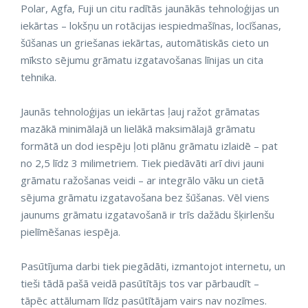
Polar, Agfa, Fuji un citu radītās jaunākās tehnoloģijas un
iekārtas – lokšņu un rotācijas iespiedmašīnas, locīšanas,
šūšanas un griešanas iekārtas, automātiskās cieto un
mīksto sējumu grāmatu izgatavošanas līnijas un cita
tehnika.
Jaunās tehnoloģijas un iekārtas ļauj ražot grāmatas
mazākā minimālajā un lielākā maksimālajā grāmatu
formātā un dod iespēju ļoti plānu grāmatu izlaidē – pat
no 2,5 līdz 3 milimetriem. Tiek piedāvāti arī divi jauni
grāmatu ražošanas veidi – ar integrālo vāku un cietā
sējuma grāmatu izgatavošana bez šūšanas. Vēl viens
jaunums grāmatu izgatavošanā ir trīs dažādu šķirlenšu
pielīmēšanas iespēja.
Pasūtījuma darbi tiek piegādāti, izmantojot internetu, un
tieši tādā pašā veidā pasūtītājs tos var pārbaudīt –
tāpēc attālumam līdz pasūtītājam vairs nav nozīmes.