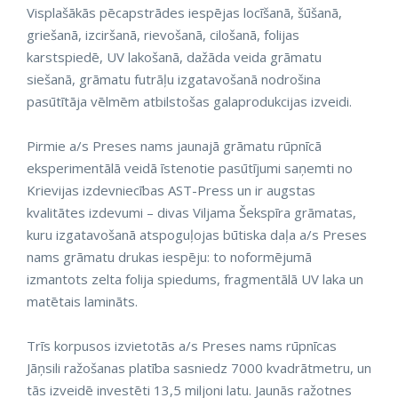
Visplašākās pēcapstrādes iespējas locīšanā, šūšanā,
griešanā, izciršanā, rievošanā, cilošanā, folijas
karstspiedē, UV lakošanā, dažāda veida grāmatu
siešanā, grāmatu futrāļu izgatavošanā nodrošina
pasūtītāja vēlmēm atbilstošas galaprodukcijas izveidi.
Pirmie a/s Preses nams jaunajā grāmatu rūpnīcā
eksperimentālā veidā īstenotie pasūtījumi saņemti no
Krievijas izdevniecības AST-Press un ir augstas
kvalitātes izdevumi – divas Viljama Šekspīra grāmatas,
kuru izgatavošanā atspoguļojas būtiska daļa a/s Preses
nams grāmatu drukas iespēju: to noformējumā
izmantots zelta folija spiedums, fragmentālā UV laka un
matētais lamināts.
Trīs korpusos izvietotās a/s Preses nams rūpnīcas
Jāņsili ražošanas platība sasniedz 7000 kvadrātmetru, un
tās izveidē investēti 13,5 miljoni latu. Jaunās ražotnes