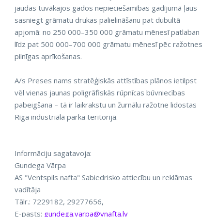
jaudas tuvākajos gados nepieciešamības gadījumā ļaus
sasniegt grāmatu drukas palielināšanu pat dubultā
apjomā: no 250 000–350 000 grāmatu mēnesī patlaban
līdz pat 500 000–700 000 grāmatu mēnesī pēc ražotnes
pilnīgas aprīkošanas.
A/s Preses nams stratēģiskās attīstības plānos ietilpst
vēl vienas jaunas poligrāfiskās rūpnīcas būvniecības
pabeigšana – tā ir laikrakstu un žurnālu ražotne lidostas
Rīga industriālā parka teritorijā.
Informāciju sagatavoja:
Gundega Vārpa
AS "Ventspils nafta" Sabiedrisko attiecību un reklāmas
vadītāja
Tālr.: 7229182, 29277656,
E-pasts:
gundega.varpa@vnafta.lv