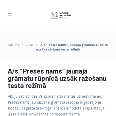
Sākums
Ziņas
A/s “Preses nams” jaunajā grāmatu rūpnīcā
uzsāk ražošanu testa režīmā
A/s “Preses nams” jaunajā
grāmatu rūpnīcā uzsāk ražošanu
testa režīmā
Akciju sabiedrības Ventspils nafta meitas uzņēmuma a/s
Preses nams jaunuzceltā grāmatu ražotne Rīgas rajona
Ropažu pagasta Silakroga Jāņsilos ir nodota ekspluatācijā,
un tajā sākti drukāšanas darbi testa režīmā.