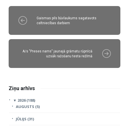
Gaismas pils būvlaukums sagatavots
celtniecības darbiem
A/s "Preses nams" jaunajā grāmatu rūpnīcā
uzsāk ražošanu testa režīmā
Ziņu arhīvs
▼
2026 (188)
AUGUSTS (5)
JŪLIJS (31)