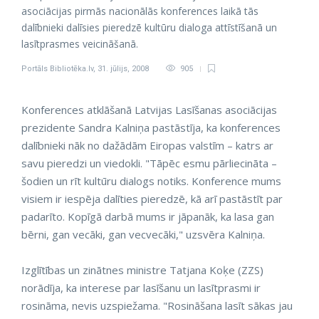
asociācijas pirmās nacionālās konferences laikā tās
dalībnieki dalīsies pieredzē kultūru dialoga attīstīšanā un
lasītprasmes veicināšanā.
Portāls Bibliotēka.lv
,
31. jūlijs, 2008
905
Konferences atklāšanā Latvijas Lasīšanas asociācijas
prezidente Sandra Kalniņa pastāstīja, ka konferences
dalībnieki nāk no dažādām Eiropas valstīm – katrs ar
savu pieredzi un viedokli. "Tāpēc esmu pārliecināta –
šodien un rīt kultūru dialogs notiks. Konference mums
visiem ir iespēja dalīties pieredzē, kā arī pastāstīt par
padarīto. Kopīgā darbā mums ir jāpanāk, ka lasa gan
bērni, gan vecāki, gan vecvecāki," uzsvēra Kalniņa.
Izglītības un zinātnes ministre Tatjana Koķe (ZZS)
norādīja, ka interese par lasīšanu un lasītprasmi ir
rosināma, nevis uzspiežama. "Rosināšana lasīt sākas jau