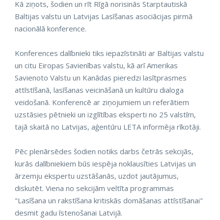
Kā ziņots, šodien un rīt Rīgā norisinās Starptautiskā
Baltijas valstu un Latvijas Lasīšanas asociācijas pirmā
nacionālā konference.
Konferences dalībnieki tiks iepazīstināti ar Baltijas valstu
un citu Eiropas Savienības valstu, kā arī Amerikas
Savienoto Valstu un Kanādas pieredzi lasītprasmes
attīstīšanā, lasīšanas veicināšanā un kultūru dialoga
veidošanā. Konferencē ar ziņojumiem un referātiem
uzstāsies pētnieki un izglītības eksperti no 25 valstīm,
tajā skaitā no Latvijas, aģentūru LETA informēja rīkotāji.
Pēc plenārsēdes šodien notiks darbs četrās sekcijās,
kurās dalībniekiem būs iespēja noklausīties Latvijas un
ārzemju ekspertu uzstāšanās, uzdot jautājumus,
diskutēt. Viena no sekcijām veltīta programmas
"Lasīšana un rakstīšana kritiskās domāšanas attīstīšanai"
desmit gadu īstenošanai Latvijā.