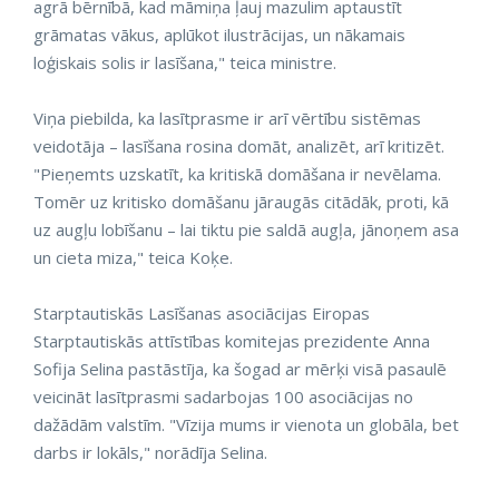
agrā bērnībā, kad māmiņa ļauj mazulim aptaustīt
grāmatas vākus, aplūkot ilustrācijas, un nākamais
loģiskais solis ir lasīšana," teica ministre.
Viņa piebilda, ka lasītprasme ir arī vērtību sistēmas
veidotāja – lasīšana rosina domāt, analizēt, arī kritizēt.
"Pieņemts uzskatīt, ka kritiskā domāšana ir nevēlama.
Tomēr uz kritisko domāšanu jāraugās citādāk, proti, kā
uz augļu lobīšanu – lai tiktu pie saldā augļa, jānoņem asa
un cieta miza," teica Koķe.
Starptautiskās Lasīšanas asociācijas Eiropas
Starptautiskās attīstības komitejas prezidente Anna
Sofija Selina pastāstīja, ka šogad ar mērķi visā pasaulē
veicināt lasītprasmi sadarbojas 100 asociācijas no
dažādām valstīm. "Vīzija mums ir vienota un globāla, bet
darbs ir lokāls," norādīja Selina.