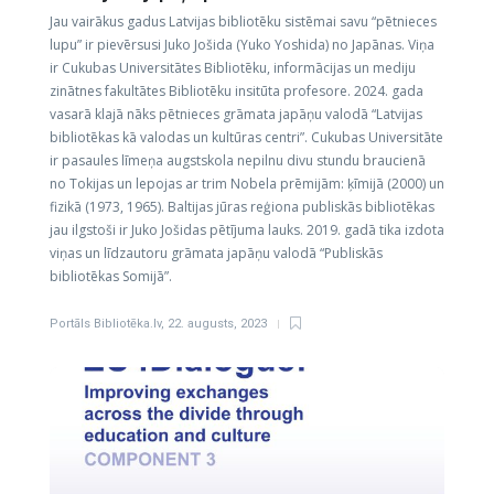
Jau vairākus gadus Latvijas bibliotēku sistēmai savu “pētnieces
lupu” ir pievērsusi Juko Jošida (Yuko Yoshida) no Japānas. Viņa
ir Cukubas Universitātes Bibliotēku, informācijas un mediju
zinātnes fakultātes Bibliotēku insitūta profesore. 2024. gada
vasarā klajā nāks pētnieces grāmata japāņu valodā “Latvijas
bibliotēkas kā valodas un kultūras centri”. Cukubas Universitāte
ir pasaules līmeņa augstskola nepilnu divu stundu braucienā
no Tokijas un lepojas ar trim Nobela prēmijām: ķīmijā (2000) un
fizikā (1973, 1965). Baltijas jūras reģiona publiskās bibliotēkas
jau ilgstoši ir Juko Jošidas pētījuma lauks. 2019. gadā tika izdota
viņas un līdzautoru grāmata japāņu valodā “Publiskās
bibliotēkas Somijā”.
Portāls Bibliotēka.lv
,
22. augusts, 2023