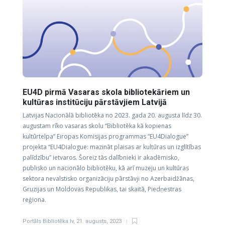
EU4D pirmā Vasaras skola bibliotekāriem un
kultūras institūciju pārstāvjiem Latvijā
Latvijas Nacionālā bibliotēka no 2023. gada 20. augusta līdz 30.
augustam rīko vasaras skolu “Bibliotēka kā kopienas
kultūrtelpa” Eiropas Komisijas programmas “EU4Dialogue”
projekta “EU4Dialogue: mazināt plaisas ar kultūras un izglītības
palīdzību” ietvaros. Šoreiz tās dalībnieki ir akadēmisko,
publisko un nacionālo bibliotēku, kā arī muzeju un kultūras
sektora nevalstisko organizāciju pārstāvji no Azerbaidžānas,
Gruzijas un Moldovas Republikas, tai skaitā, Piedņestras
reģiona.
Portāls Bibliotēka.lv
,
21. augusts, 2023