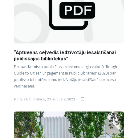
“Aptuvens ceļvedis iedzīvotāju iesaistīšanai
publiskajās bibliotēkās”
Eiropas Komisija publicējusi izdevumu angļu valodā “Rough
Guide to Citizen Engagement in Public Libraries” (2023) par
publisko bibliotēku lomu iedzīvotāju iesaistīšanās procesu
veicināšanā.
Portāls Bibliotēka.lv
,
23. augusts, 2023