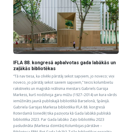
IFLA 88. kongresā apbalvotas gada labākās un
zaļākās bibliotēkas
“Tā nav tiesa, ka cilvēki pārstāj sekot sapņiem, jo noveco; viņi
noveco, jo pārstāj sekot saviem sapņiem,” teicis kolumbiešu
rakstnieks un maģiskā reālisma meistars Gabriels Garsija
Markess, kurš nodzīvoja garu mūžu (1927–2014) un kura vārds
iemūžināts jaunā publiskajā bibliotēkā Barselonā, Spānijā.
Gabriela Garsijas Markesa bibliotēka IFLA 88. kongresā
Roterdamā šonedēļ tika paziņota kā Gada labākā publiskā
bibliotēka 2023. Par Gada labāko Zaļo bibliotēku 2023
pasludināta (Markesa dzimtās) Kolumbijas pārstāve –
Biblioteca EPM. Bet Gada labākā Zaļās bibliotēkas projekta