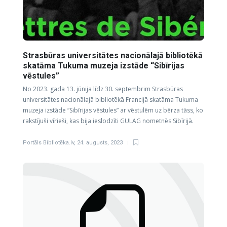
Strasbūras universitātes nacionālajā bibliotēkā
skatāma Tukuma muzeja izstāde “Sibīrijas
vēstules”
No 2023. gada 13. jūnija līdz 30. septembrim Strasbūras
universitātes nacionālajā bibliotēkā Francijā skatāma Tukuma
muzeja izstāde “Sibīrijas vēstules” ar vēstulēm uz bērza tāss, ko
rakstījuši vīrieši, kas bija ieslodzīti GULAG nometnēs Sibīrijā.
Portāls Bibliotēka.lv
,
24. augusts, 2023