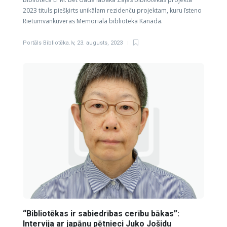
2023 tituls piešķirts unikālam rezidenču projektam, kuru īsteno
Rietumvankūveras Memoriālā bibliotēka Kanādā.
Portāls Bibliotēka.lv
,
23. augusts, 2023
“Bibliotēkas ir sabiedrības cerību bākas”:
Intervija ar japāņu pētnieci Juko Jošidu