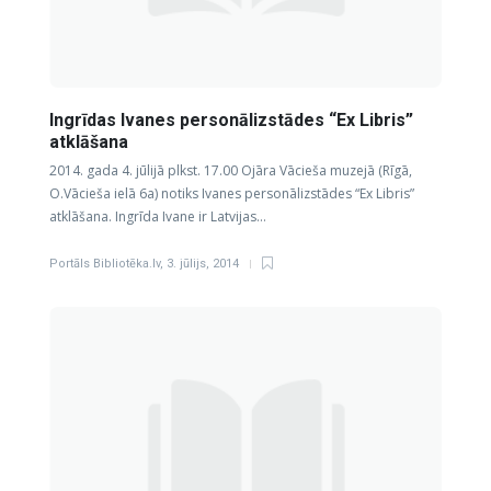
Ingrīdas Ivanes personālizstādes “Ex Libris”
atklāšana
2014. gada 4. jūlijā plkst. 17.00 Ojāra Vācieša muzejā (Rīgā,
O.Vācieša ielā 6a) notiks Ivanes personālizstādes “Ex Libris”
atklāšana. Ingrīda Ivane ir Latvijas…
Portāls Bibliotēka.lv
,
3. jūlijs, 2014