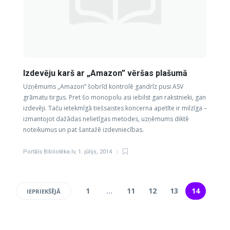
Izdevēju karš ar „Amazon” vēršas plašumā
Uzņēmums „Amazon” šobrīd kontrolē gandrīz pusi ASV
grāmatu tirgus. Pret šo monopolu asi iebilst gan rakstnieki, gan
izdevēji. Taču ietekmīgā tiešsaistes koncerna apetīte ir milzīga –
izmantojot dažādas nelietīgas metodes, uzņēmums diktē
noteikumus un pat šantažē izdevniecības.
Portāls Bibliotēka.lv
,
1. jūlijs, 2014
1
…
11
12
13
14
IEPRIEKŠĒJĀ