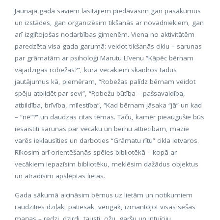
Jaunajā gadā saviem lasītājiem piedāvāsim gan pasākumus
un izstādes, gan organizēsim tikšanās ar novadniekiem, gan
arī izglītojošas nodarbības ģimenēm. Viena no aktivitātēm
paredzēta visa gada garumā: veidot tikšanās ciklu – sarunas
par grāmatām ar psiholoģi Marutu Līvenu “Kāpēc bērnam
vajadzīgas robežas?”, kurā vecākiem skaidros tādus
jautājumus kā, piemēram, “Robežas palīdz bērnam veidot
spēju atbildēt par sevi”, “Robežu būtība – pašsavaldība,
atbildība, brīvība, mīlestība”, “Kad bērnam jāsaka “jā” un kad
– “nē”?” un daudzas citas tēmas. Taču, kamēr pieaugušie būs
iesaistīti sarunās par vecāku un bērnu attiecībām, mazie
varēs ieklausīties un darboties “Grāmatu rītu” cikla ietvaros.
Rīkosim arī orientēšanās spēles bibliotēkā – kopā ar
vecākiem iepazīsim bibliotēku, meklēsim dažādus objektus
un atradīsim apslēptas lietas.
Gada sākumā aicināsim bērnus uz lietām un notikumiem
raudzīties dziļāk, patiesāk, vērīgāk, izmantojot visas sešas
maņas – redzi, dzirdi, tausti, ožu, garšu un intuīciju,