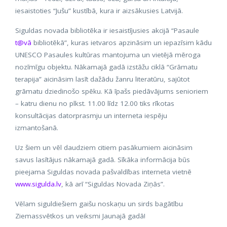
iesaistoties “Jušu” kustībā, kura ir aizsākusies Latvijā.
Siguldas novada bibliotēka ir iesaistījusies akcijā “Pasaule
t@vā
bibliotēkā”, kuras ietvaros apzināsim un iepazīsim kādu
UNESCO Pasaules kultūras mantojuma un vietējā mēroga
nozīmīgu objektu. Nākamajā gadā izstāžu ciklā “Grāmatu
terapija” aicināsim lasīt dažādu žanru literatūru, sajūtot
grāmatu dziedinošo spēku. Kā īpašs piedāvājums senioriem
– katru dienu no plkst. 11.00 līdz 12.00 tiks rīkotas
konsultācijas datorprasmju un interneta iespēju
izmantošanā.
Uz šiem un vēl daudziem citiem pasākumiem aicināsim
savus lasītājus nākamajā gadā. Sīkāka informācija būs
pieejama Siguldas novada pašvaldības interneta vietnē
www.sigulda.lv
, kā arī “Siguldas Novada Ziņās”.
Vēlam siguldiešiem gaišu noskaņu un sirds bagātību
Ziemassvētkos un veiksmi Jaunajā gadā!