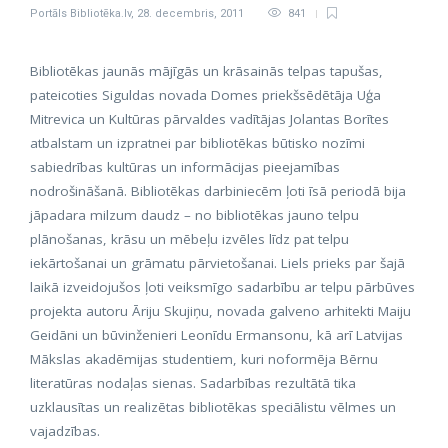
Portāls Bibliotēka.lv
,
28. decembris, 2011
841
Bibliotēkas jaunās mājīgās un krāsainās telpas tapušas,
pateicoties Siguldas novada Domes priekšsēdētāja Uģa
Mitrevica un Kultūras pārvaldes vadītājas Jolantas Borītes
atbalstam un izpratnei par bibliotēkas būtisko nozīmi
sabiedrības kultūras un informācijas pieejamības
nodrošināšanā. Bibliotēkas darbiniecēm ļoti īsā periodā bija
jāpadara milzum daudz – no bibliotēkas jauno telpu
plānošanas, krāsu un mēbeļu izvēles līdz pat telpu
iekārtošanai un grāmatu pārvietošanai. Liels prieks par šajā
laikā izveidojušos ļoti veiksmīgo sadarbību ar telpu pārbūves
projekta autoru Āriju Skujiņu, novada galveno arhitekti Maiju
Geidāni un būvinženieri Leonīdu Ermansonu, kā arī Latvijas
Mākslas akadēmijas studentiem, kuri noformēja Bērnu
literatūras nodaļas sienas. Sadarbības rezultātā tika
uzklausītas un realizētas bibliotēkas speciālistu vēlmes un
vajadzības.