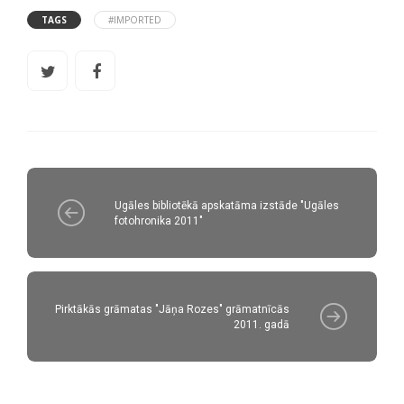
TAGS
#IMPORTED
Ugāles bibliotēkā apskatāma izstāde "Ugāles
fotohronika 2011"
Pirktākās grāmatas "Jāņa Rozes" grāmatnīcās
2011. gadā