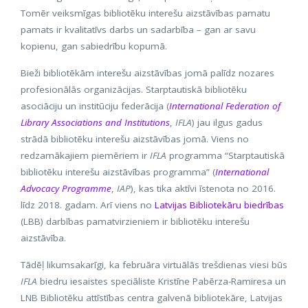
Tomēr veiksmīgas bibliotēku interešu aizstāvības pamatu
pamats ir kvalitatīvs darbs un sadarbība – gan ar savu
kopienu, gan sabiedrību kopumā.
Bieži bibliotēkām interešu aizstāvības jomā palīdz nozares
profesionālās organizācijas. Starptautiskā bibliotēku
asociāciju un institūciju federācija (
International Federation of
Library Associations and Institutions
,
IFLA
) jau ilgus gadus
strādā bibliotēku interešu aizstāvības jomā. Viens no
redzamākajiem piemēriem ir
IFLA
programma “Starptautiskā
bibliotēku interešu aizstāvības programma” (
International
Advocacy Programme
,
IAP
), kas tika aktīvi īstenota no 2016.
līdz 2018. gadam. Arī viens no
Latvijas Bibliotekāru biedrības
(LBB) darbības pamatvirzieniem ir bibliotēku interešu
aizstāvība.
Tādēļ likumsakarīgi, ka februāra virtuālās trešdienas viesi būs
IFLA
biedru iesaistes speciāliste Kristīne Pabērza-Ramiresa un
LNB Bibliotēku attīstības centra galvenā bibliotekāre, Latvijas