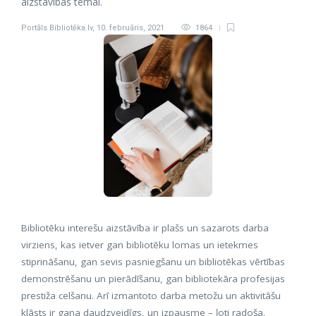
aizstāvības tēmai.
Portāls Bibliotēka.lv
,
10. februāris, 2021
1864
Bibliotēku interešu aizstāvība ir plašs un sazarots darba
virziens, kas ietver gan bibliotēku lomas un ietekmes
stiprināšanu, gan sevis pasniegšanu un bibliotēkas vērtības
demonstrēšanu un pierādīšanu, gan bibliotekāra profesijas
prestiža celšanu. Arī izmantoto darba metožu un aktivitāšu
klāsts ir gana daudzveidīgs, un izpausme – ļoti radoša.