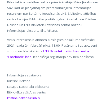
Bibliotekāru biedrības valdes priekšsēdētāja Māra Jēkabsone.
Savukārt ar pieejamajiem profesionālajiem informācijas
resursiem par šo tēmu iepazīstinās LNB Bibliotēku attīstības
centra Latvijas Bibliotēku portāla galvenā redaktore Kristīne
Deksne un LNB Bibliotēku attīstības centra nozaru
informācijas eksperte Elita Vīksna.
Visus interesentus aicinām pieslēgties pasākuma tiešraidei
2021. gada 24. februārī plkst. 11.00. Pasākums ilgs aptuveni
stundu un būs skatāms
LNB Bibliotēku attīstības centra
“Facebook” lapā
. Iepriekšēja reģistrācija nav nepieciešama.
Informāciju sagatavoja:
Kristīne Deksne
Latvijas Nacionālā bibliotēka
Bibliotēku attīstības centrs
kristine.deksne@lnb.lv