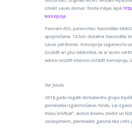
vēsturisko, oriģinālo ieceri. Aicinām iepazī
izteikt savas domas: fonda mājas lapā:
http
koncepcija
Pavisam drīz, pateicoties Nacionālās biblio
apspriešanai. Tā būs skatāma Nacionālās bibl
savas pārdomas. Koncepcija sagatavota un
izstādīt arī jūsu bibliotēkā, lai ar ieceri va
adresi nosūtīt interesi izstādīt koncepciju, l
Par fondu
2018.gada nogalē domubiedru grupa bijušā V
pieminekļa izgaismošanas fondu. Lai izgais
mūsu brīvībai!”, aicinot ikvienu ziedot un k
ziedojumiem, piemineklis gaismā tiks celts 