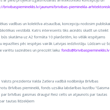
ties ar pilnu projekta izgaismošanas arhitektonisko koncepciju un
://brivibaspiemineklis.lv/jaunumi/brivibas-pieminekla-arhitektonis
tēkas vadības un kolektīva atsaucībai, koncepciju nodosim publiska
iotēkas vestibilā. Katrs interesents tiks aicināts skatīt un izteikt
 būs skatāma uz A2 formāta 10 planšetēm, ko vēlāk iespējams
rētu iepazīties pēc iespējas vairāk Latvijas iedzīvotāju. Lūdzam uz š
ai varētu sazināties un precizēt laiku:
fonds@brivibaspiemineklis.lv
alsts prezidenta Valda Zatlera vadībā nodibināja Brīvības
motu Brīvības pieminekli, fonds uzsāka labdarības kustību “Gaisma
ļūt par brīvības gaismas draugu! Reiz celts un atjaunots par tautas
par tautas līdzekļiem