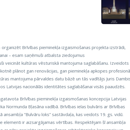
 organizēt Brīvības pieminekļa izgaismošanas projekta izstrādi,
šanai – esam saņēmuši atbalsta ziedojumus
vuši veicināt kultūras vēsturiskā mantojuma saglabāšanu. Izveidots
ākotnē plānot gan renovācijas, gan pieminekļa apkopes profesionā
ultūras mantojuma pārvaldes datu bāzē un tās vadītājs Juris Dambi
lpos Latvijas nacionālās identitātes saglabāšanai visās paaudzēs.
sagatavota Brīvības pieminekļa izgaismošanas koncepcija Latvijas
eka Normunda Bļasāna vadībā. Brīvības ielas bulvāris ar Brīvības
kā ansambļa “Bulvāru loks” sastāvdaļa, kas veidots 19. gs. vidū.
skie elementi ir aizsargājamas vērtības. Respektējam šī ansambļa