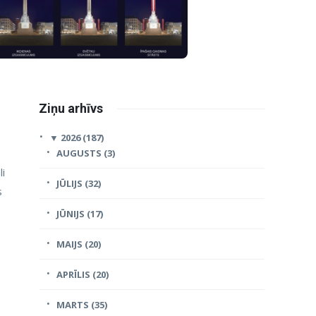
Ziņu arhīvs
▼
2026 (187)
AUGUSTS (3)
li
JŪLIJS (32)
s
JŪNIJS (17)
MAIJS (20)
APRĪLIS (20)
MARTS (35)