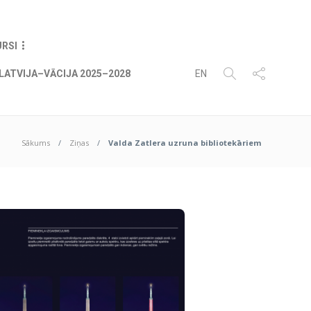
06
AUG
2026
URSI
LATVIJA–VĀCIJA 2025–2028
EN
Sākums
Ziņas
Valda Zatlera uzruna bibliotekāriem