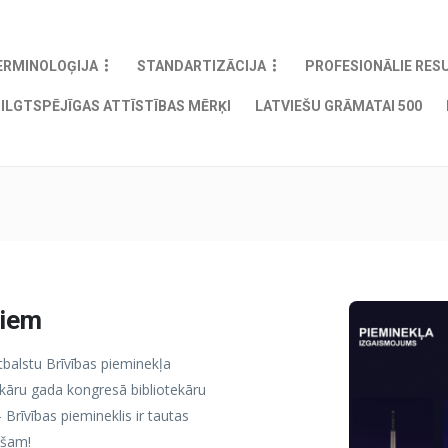
ERMINOLOĢIJA
STANDARTIZĀCIJA
PROFESIONĀLIE RES
ILGTSPĒJĪGAS ATTĪSTĪBAS MĒRĶI
LATVIEŠU GRĀMATAI 500
riem
tbalstu Brīvības pieminekļa
kāru gada kongresā bibliotekāru
 Brīvības piemineklis ir tautas
išam!