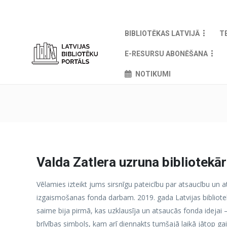
BIBLIOTĒKAS LATVIJĀ
T
E-RESURSU ABONĒŠANA
NOTIKUMI
Valda Zatlera uzruna bibliotekā
Vēlamies izteikt jums sirsnīgu pateicību par atsaucību un a
izgaismošanas fonda darbam. 2019. gada Latvijas bibliote
saime bija pirmā, kas uzklausīja un atsaucās fonda idejai –
brīvības simbols, kam arī diennakts tumšajā laikā jātop ga