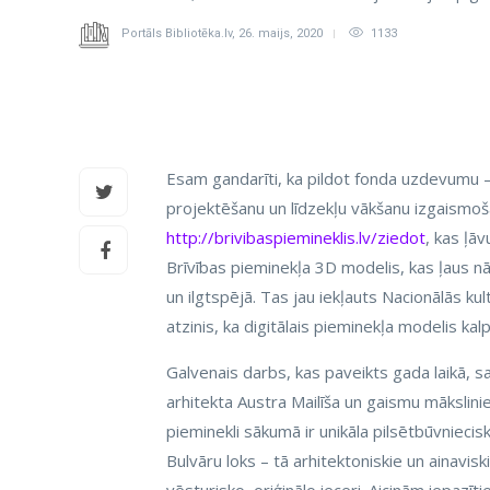
Portāls Bibliotēka.lv
,
26. maijs, 2020
1133
Esam gandarīti, ka pildot fonda uzdevumu –
projektēšanu un līdzekļu vākšanu izgaismo
http://brivibaspiemineklis.lv/ziedot
, kas ļā
Brīvības pieminekļa 3D modelis, kas ļaus n
un ilgtspējā. Tas jau iekļauts Nacionālās k
atzinis, ka digitālais pieminekļa modelis ka
Galvenais darbs, kas paveikts gada laikā, 
arhitekta Austra Mailīša un gaismu mākslini
pieminekli sākumā ir unikāla pilsētbūvniecis
Bulvāru loks – tā arhitektoniskie un ainavi