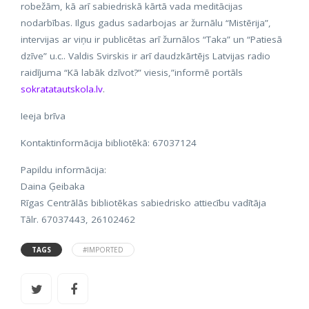
robežām, kā arī sabiedriskā kārtā vada meditācijas
nodarbības. Ilgus gadus sadarbojas ar žurnālu “Mistērija”,
intervijas ar viņu ir publicētas arī žurnālos “Taka” un “Patiesā
dzīve” u.c.. Valdis Svirskis ir arī daudzkārtējs Latvijas radio
raidījuma “Kā labāk dzīvot?” viesis,”informē portāls
sokratatautskola.lv
.
Ieeja brīva
Kontaktinformācija bibliotēkā: 67037124
Papildu informācija:
Daina Ģeibaka
Rīgas Centrālās bibliotēkas sabiedrisko attiecību vadītāja
Tālr. 67037443, 26102462
TAGS
#IMPORTED