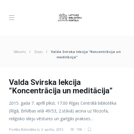
Sākums
Ziņas
Valda Svirska lekcija “Koncentrācija un
meditācija”
Valda Svirska lekcija
“Koncentrācija un meditācija”
2015. gada 7. aprīlī plkst. 17.00 Rīgas Centrālā bibliotēka
(Rīgā, Brīvības ielā 49/53, 2.stāvā) aicina uz filozofa,
reliģisko ideju vēstures un garīgās prakses…
Portāls Bibliotēka.lv
,
2. aprīlis, 2015
758