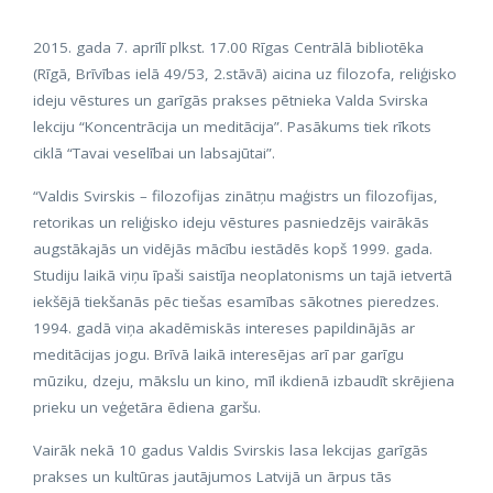
2015. gada 7. aprīlī plkst. 17.00 Rīgas Centrālā bibliotēka
(Rīgā, Brīvības ielā 49/53, 2.stāvā) aicina uz filozofa, reliģisko
ideju vēstures un garīgās prakses pētnieka Valda Svirska
lekciju “Koncentrācija un meditācija”. Pasākums tiek rīkots
ciklā “Tavai veselībai un labsajūtai”.
“Valdis Svirskis – filozofijas zinātņu maģistrs un filozofijas,
retorikas un reliģisko ideju vēstures pasniedzējs vairākās
augstākajās un vidējās mācību iestādēs kopš 1999. gada.
Studiju laikā viņu īpaši saistīja neoplatonisms un tajā ietvertā
iekšējā tiekšanās pēc tiešas esamības sākotnes pieredzes.
1994. gadā viņa akadēmiskās intereses papildinājās ar
meditācijas jogu. Brīvā laikā interesējas arī par garīgu
mūziku, dzeju, mākslu un kino, mīl ikdienā izbaudīt skrējiena
prieku un veģetāra ēdiena garšu.
Vairāk nekā 10 gadus Valdis Svirskis lasa lekcijas garīgās
prakses un kultūras jautājumos Latvijā un ārpus tās