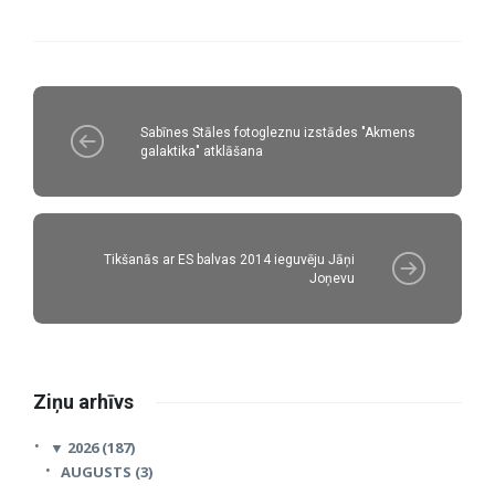
Sabīnes Stāles fotogleznu izstādes "Akmens
galaktika" atklāšana
Tikšanās ar ES balvas 2014 ieguvēju Jāņi
Joņevu
Ziņu arhīvs
▼
2026 (187)
AUGUSTS (3)