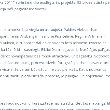
a 2011” atvēršanu tika noslēgts šis projekts. 93 bildes stāsta pa
ja paši pagasta iedzīvotāji.
ojekta norise bija viegla un aizraujoša. Paldies Aleksandram
mpam, Jānim Ansbergam, Sandrai Picalcelmai, Regīnai Artmanei-
kam, kuri labprāt dalījās ar saviem foto arhīviem. Izvērtējot
a tā mērķi ir sasniegti. Bibliotēka ir ieguvusi brīvprātīgos palīgus
adarot novadpētniecības fondu atraktīvāku un bagātāku. Nododot
sēti dažādi notikumi, procesi, cilvēki, fotogrāfs piedalās savas dzim
 visur mēs varam būt klāt un ne visu piefiksēt. Katrs notikumus
k entuziastu piedalīsies šai procesā, jo pilnīgāku un objektīvāku m
ies kādu notikumu, kurš izstādē nav atrādīts. Bet tas ir atkarīgs ti
 fotohroniku veidosim kopā! Šoreiz to varētu iekārtot klasiskā