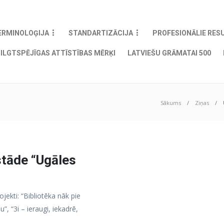
ERMINOLOĢIJA
STANDARTIZĀCIJA
PROFESIONĀLIE RES
ILGTSPĒJĪGAS ATTĪSTĪBAS MĒRĶI
LATVIEŠU GRĀMATAI 500
Sākums
Ziņas
stāde “Ugāles
ojekti: “Bibliotēka nāk pie
”, “3i – ieraugi, iekadrē,