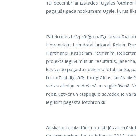
19. decembrī ar izstādes “Ugāles fotohronik
pagājušā gada notikumiem Ugālē, kurus fiksē
Pateicoties brīvprātīgo palīgu atsaucībai pr
Hmeļņickim, Laimdotai Junkarai, Reinim Ru
Hartmanei, Kasparam Petmanim, Robertam Ru
projekta ieguvumus un rezultātus, jāsecina, k
kas veido pagasta notikumu fotohroniku, p
bibliotēkai digitālās fotogrāfijas, kurās fik
vietas atmiņu veidošanā un saglabāšanā. Ne
redz, uztver un atspoguļo savādāk. Jo vairā
iegūsim pagasta fotohroniku.
Apskatot fotoizstādi, noteikti Jūs atcerēsiet
no jums pašiem. Iesaistieties un 2012. gada