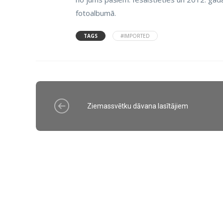
fotoalbumā.
TAGS
#IMPORTED
Ziemassvētku dāvana lasītājiem