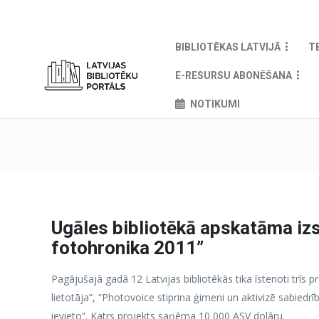
BIBLIOTĒKAS LATVIJĀ
T
E-RESURSU ABONĒŠANA
NOTIKUMI
Ugāles bibliotēkā apskatāma iz
fotohronika 2011”
Pagājušajā gadā 12 Latvijas bibliotēkās tika īstenoti trīs pr
lietotāja”, “Photovoice stiprina ģimeni un aktivizē sabiedrību
ievieto”. Katrs projekts saņēma 10 000 ASV dolāru.