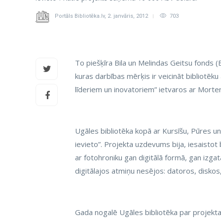
Portāls Bibliotēka.lv
,
2. janvāris, 2012
703
To piešķīra Bila un Melindas Geitsu fonds 
kuras darbības mērķis ir veicināt bibliotēk
līderiem un inovatoriem” ietvaros ar Morten
Ugāles bibliotēka kopā ar Kursīšu, Pūres un 
ievieto”. Projekta uzdevums bija, iesaistot
ar fotohroniku gan digitālā formā, gan izgata
digitālajos atmiņu nesējos: datoros, disko
Gada nogalē Ugāles bibliotēka par proje