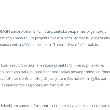
(BMGF) sadarbībā ar EIFL – starptautisku bezpeļņas organizāciju,
u attīstību pasaulē. Šis projekts tika realizēts “Apmācību programm
sona centra (ASV) un projekta “Trešais tēva dēls” atbalstu.
Ezernieku bibliotēkām realizēja projekts “3i – ieraugi, iekadrē,
 brīvprātīgos palīgus, papildināt bibliotēkas novadpētniecības fond
vojot tradicionālas fotogrāfijas, jo to mūžs noteikti ir ilgāks par
s, atmiņu kartēs saglabātajām fotogrāfijām.
kta līdzekļiem saņēma fotoprinteri EPSON STYLUS PHOTO R2880 