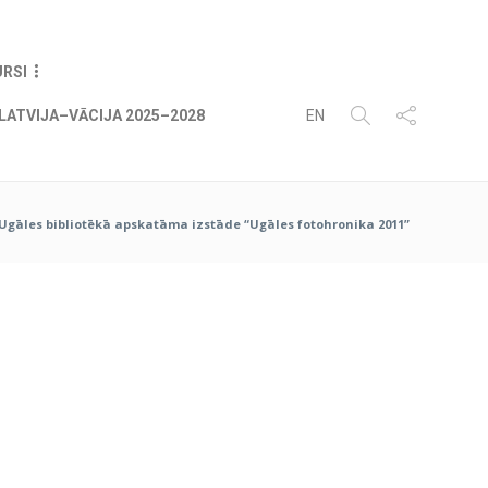
08
AUG
2026
URSI
LATVIJA–VĀCIJA 2025–2028
EN
Ugāles bibliotēkā apskatāma izstāde “Ugāles fotohronika 2011”