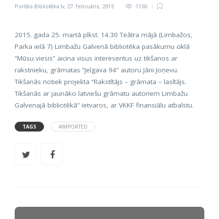
Portāls Bibliotēka.lv
,
27. februāris, 2015
1100
2015. gada 25. martā plkst. 14.30 Teātra mājā (Limbažos,
Parka ielā 7) Limbažu Galvenā bibliotēka pasākumu ciklā
“Mūsu viesis” aicina visus interesentus uz tikšanos ar
rakstnieku, grāmatas “Jelgava 94” autoru Jāni Joņevu.
Tikšanās notiek projekta “Rakstītājs – grāmata – lasītājs.
Tikšanās ar jaunāko latviešu grāmatu autoriem Limbažu
Galvenajā bibliotēkā” ietvaros, ar VKKF finansiālu atbalstu.
TAGS
#IMPORTED