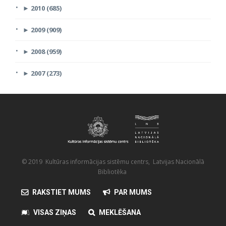
►
2010 (685)
►
2009 (909)
►
2008 (959)
►
2007 (273)
© 2019 Kultūras informācijas sistēmu centrs, Latvijas Nacionālā
Bibliotēka
RAKSTIET MUMS
PAR MUMS
VISAS ZIŅAS
MEKLĒŠANA