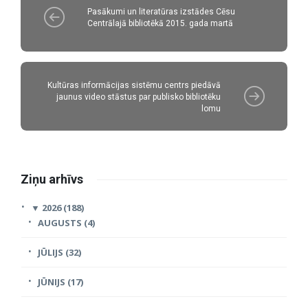
Pasākumi un literatūras izstādes Cēsu
Centrālajā bibliotēkā 2015. gada martā
Kultūras informācijas sistēmu centrs piedāvā
jaunus video stāstus par publisko bibliotēku
lomu
Ziņu arhīvs
▼
2026 (188)
AUGUSTS (4)
JŪLIJS (32)
JŪNIJS (17)