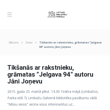
Sākums
Ziņas
Tikšanās ar rakstnieku, grāmatas “Jelgava
94” autoru Jāni Joņevu
Tikšanās ar rakstnieku,
grāmatas “Jelgava 94” autoru
Jāni Joņevu
2015. gada 25. martā plkst. 14.30 Teātra mājā (Limbažos,
Parka ielā 7) Limbažu Galvenā bibliotēka pasākumu ciklā
“Mūsu viesis” aicina visus interesentus uz…