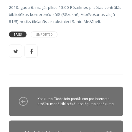
2010. gada 6. maijā, plkst. 13:00 Rēzeknes pilsētas centrālās
bibliotēkas konferenču zālē (Rēzeknē, Atbrīvošanas alejā
81/5) notiks tikšanās ar rakstnieci Santu Mežābeli.
TAGS
#IMPORTED
Konkursa "Radošais pasākums par interneta
drošību manā bibliotēkā" noslēguma pasākums