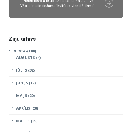
Neierobežota lejupielāde par samaksu – vai
Vācijai nepieciešama "kultūras vienotā likme"
Ziņu arhīvs
▼
2026 (188)
AUGUSTS (4)
JŪLIJS (32)
JŪNIJS (17)
MAIJS (20)
APRĪLIS (20)
MARTS (35)