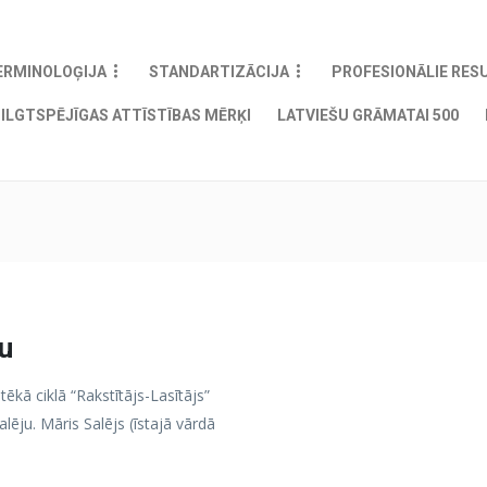
ERMINOLOĢIJA
STANDARTIZĀCIJA
PROFESIONĀLIE RES
ILGTSPĒJĪGAS ATTĪSTĪBAS MĒRĶI
LATVIEŠU GRĀMATAI 500
ju
tēkā ciklā “Rakstītājs-Lasītājs”
alēju. Māris Salējs (īstajā vārdā