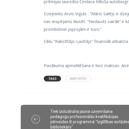
prēmijas laureāta Česlava Miloša autobiogr
Dzejnieks Arvis Viguls : “Māris Salējs ir dzej
nav iespējams klusēt. “Nedaudz vairāk” ir kā
prombūtnei joprojām ir tuvs.”
Ciklu “Rakstītājs-Lasītājs” finansiāli atbalst
Pasākuma apmeklēšana ir bez maksas. Aicināt
TAGS
#IMPORTED
Tiek izsludināta jauna uzņemšana
pedagogu profesionālās kvalifikācijas
pilnveides B programmā "Izglītības iestāde
bibliotekārs"