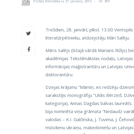
Portāls Bibliotēka.lv
,
27. janvāris, 2015
801
Trešdien, 28. janvārī, plkst. 13.00 Ventspils
literatūrpētnieku, atdzejotāju Māri Salēju.
Māris Salējs (īstajā vārdā Marians Rižijs) b
akadēmijas Tekstilmākslas nodaļu, Latvijas 
informācijas maģistrantūru un Latvijas Univ
doktorantūru.
Dzejas krājumu “Māmiņ, es redzēju dziesmu”
sarakstījis monogrāfiju “Uldis Bērziņš. Dzīv
kategorija), Annas Dagdas balvas laureāts. 
bija nominēta viņa grāmata “Nedaudz vairāk”
valodas – K.I. Galčinska, J. Tuvima, J. Čeho
mūsdienu ukraiņu, maķedoniešu un Latvijas j