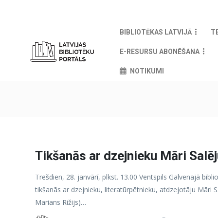
BIBLIOTĒKAS LATVIJĀ
T
E-RESURSU ABONĒŠANA
NOTIKUMI
Tikšanās ar dzejnieku Māri Salē
Trešdien, 28. janvārī, plkst. 13.00 Ventspils Galvenajā biblio
tikšanās ar dzejnieku, literatūrpētnieku, atdzejotāju Māri S
Marians Rižijs)…