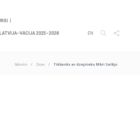
06
AUG
2026
URSI
LATVIJA–VĀCIJA 2025–2028
EN
Sākums
Ziņas
Tikšanās ar dzejnieku Māri Salēju