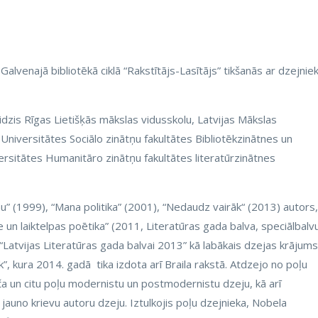
 Galvenajā bibliotēkā ciklā “Rakstītājs-Lasītājs” tikšanās ar dzejnie
eidzis Rīgas Lietišķās mākslas vidusskolu, Latvijas Mākslas
Universitātes Sociālo zinātņu fakultātes Bibliotēkzinātnes un
ersitātes Humanitāro zinātņu fakultātes literatūrzinātnes
 (1999), “Mana politika” (2001), “Nedaudz vairāk“ (2013) autors,
e un laiktelpas poētika” (2011, Literatūras gada balva, speciālbalv
“Latvijas Literatūras gada balvai 2013” kā labākais dzejas krājums
, kura 2014. gadā tika izdota arī Braila rakstā. Atdzejo no poļu
viča un citu poļu modernistu un postmodernistu dzeju, kā arī
auno krievu autoru dzeju. Iztulkojis poļu dzejnieka, Nobela