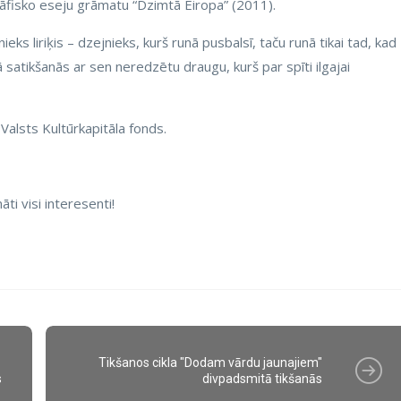
āfisko eseju grāmatu “Dzimtā Eiropa” (2011).
nieks liriķis – dzejnieks, kurš runā pusbalsī, taču runā tikai tad, kad
 satikšanās ar sen neredzētu draugu, kurš par spīti ilgajai
a Valsts Kultūrkapitāla fonds.
i visi interesenti!
Tikšanos cikla "Dodam vārdu jaunajiem"
s
divpadsmitā tikšanās