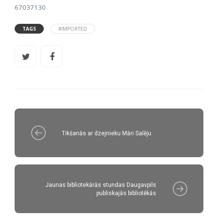
67037130
TAGS
#IMPORTED
Tikšanās ar dzejnieku Māri Salēju
Jaunas bibliotekārās stundas Daugavpils
publiskajās bibliotēkās