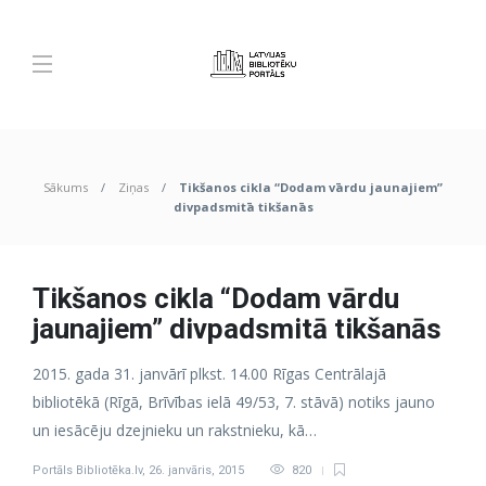
Sākums
Ziņas
Tikšanos cikla “Dodam vārdu jaunajiem”
divpadsmitā tikšanās
Tikšanos cikla “Dodam vārdu
jaunajiem” divpadsmitā tikšanās
2015. gada 31. janvārī plkst. 14.00 Rīgas Centrālajā
bibliotēkā (Rīgā, Brīvības ielā 49/53, 7. stāvā) notiks jauno
un iesācēju dzejnieku un rakstnieku, kā…
Portāls Bibliotēka.lv
,
26. janvāris, 2015
820