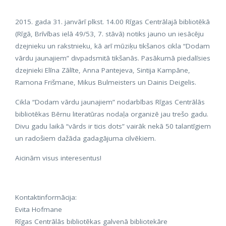
2015. gada 31. janvārī plkst. 14.00 Rīgas Centrālajā bibliotēkā
(Rīgā, Brīvības ielā 49/53, 7. stāvā) notiks jauno un iesācēju
dzejnieku un rakstnieku, kā arī mūziķu tikšanos cikla “Dodam
vārdu jaunajiem” divpadsmitā tikšanās. Pasākumā piedalīsies
dzejnieki Elīna Zālīte, Anna Pantejeva, Sintija Kampāne,
Ramona Frišmane, Mikus Bulmeisters un Dainis Deigelis.
Cikla “Dodam vārdu jaunajiem” nodarbības Rīgas Centrālās
bibliotēkas Bērnu literatūras nodaļa organizē jau trešo gadu.
Divu gadu laikā “vārds ir ticis dots” vairāk nekā 50 talantīgiem
un radošiem dažāda gadagājuma cilvēkiem.
Aicinām visus interesentus!
Kontaktinformācija:
Evita Hofmane
Rīgas Centrālās bibliotēkas galvenā bibliotekāre