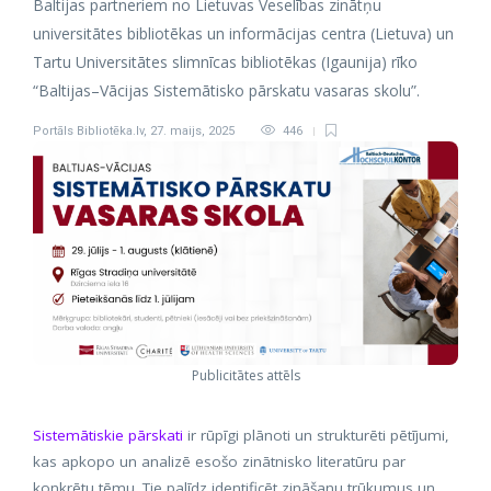
Baltijas partneriem no Lietuvas Veselības zinātņu
universitātes bibliotēkas un informācijas centra (Lietuva) un
Tartu Universitātes slimnīcas bibliotēkas (Igaunija) rīko
“Baltijas–Vācijas Sistemātisko pārskatu vasaras skolu”.
Portāls Bibliotēka.lv
,
27. maijs, 2025
446
Publicitātes attēls
Sistemātiskie pārskati
ir rūpīgi plānoti un strukturēti pētījumi,
kas apkopo un analizē esošo zinātnisko literatūru par
konkrētu tēmu. Tie palīdz identificēt zināšanu trūkumus un