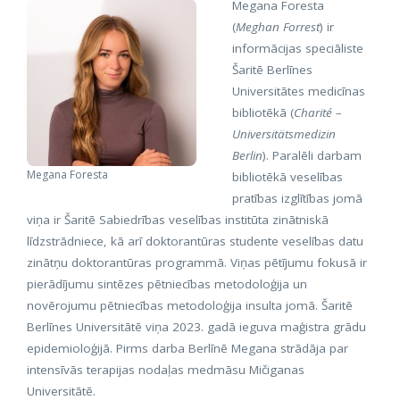
Megana Foresta
(
Meghan Forrest
) ir
informācijas speciāliste
Šaritē Berlīnes
Universitātes medicīnas
bibliotēkā (
Charité –
Universitätsmedizin
Berlin
). Paralēli darbam
Megana Foresta
bibliotēkā veselības
pratības izglītības jomā
viņa ir Šaritē Sabiedrības veselības institūta zinātniskā
līdzstrādniece, kā arī doktorantūras studente veselības datu
zinātņu doktorantūras programmā. Viņas pētījumu fokusā ir
pierādījumu sintēzes pētniecības metodoloģija un
novērojumu pētniecības metodoloģija insulta jomā. Šaritē
Berlīnes Universitātē viņa 2023. gadā ieguva maģistra grādu
epidemioloģijā. Pirms darba Berlīnē Megana strādāja par
intensīvās terapijas nodaļas medmāsu Mičiganas
Universitātē.