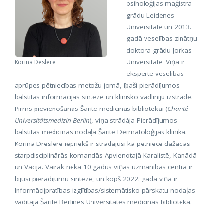
psiholoģijas maģistra
grādu Leidenes
Universitātē un 2013.
gadā veselības zinātņu
doktora grādu Jorkas
Universitātē. Viņa ir
Korīna Deslere
eksperte veselības
aprūpes pētniecības metožu jomā, īpaši pierādījumos
balstītas informācijas sintēzē un klīnisko vadlīniju izstrādē.
Pirms pievienošanās Šaritē medicīnas bibliotēkai (
Charité –
Universitätsmedizin Berlin
), viņa strādāja Pierādījumos
balstītas medicīnas nodaļā Šaritē Dermatoloģijas klīnikā.
Korīna Dreslere iepriekš ir strādājusi kā pētniece dažādās
starpdisciplinārās komandās Apvienotajā Karalistē, Kanādā
un Vācijā. Vairāk nekā 10 gadus viņas uzmanības centrā ir
bijusi pierādījumu sintēze, un kopš 2022. gada viņa ir
Informācijpratības izglītības/sistemātisko pārskatu nodaļas
vadītāja Šaritē Berlīnes Universitātes medicīnas bibliotēkā.