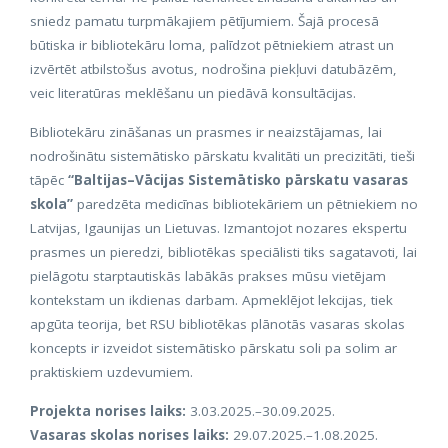
sniedz pamatu turpmākajiem pētījumiem. Šajā procesā
būtiska ir bibliotekāru loma, palīdzot pētniekiem atrast un
izvērtēt atbilstošus avotus, nodrošina piekļuvi datubāzēm,
veic literatūras meklēšanu un piedāvā konsultācijas.
Bibliotekāru zināšanas un prasmes ir neaizstājamas, lai
nodrošinātu sistemātisko pārskatu kvalitāti un precizitāti, tieši
tāpēc
“Baltijas–Vācijas Sistemātisko pārskatu vasaras
skola”
paredzēta medicīnas bibliotekāriem un pētniekiem no
Latvijas, Igaunijas un Lietuvas. Izmantojot nozares ekspertu
prasmes un pieredzi, bibliotēkas speciālisti tiks sagatavoti, lai
pielāgotu starptautiskās labākās prakses mūsu vietējam
kontekstam un ikdienas darbam. Apmeklējot lekcijas, tiek
apgūta teorija, bet RSU bibliotēkas plānotās vasaras skolas
koncepts ir izveidot sistemātisko pārskatu soli pa solim ar
praktiskiem uzdevumiem.
Projekta norises laiks:
3.03.2025.–30.09.2025.
Vasaras skolas norises laiks:
29.07.2025.–1.08.2025.