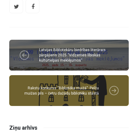
Latvijas Bibliotekāru biedrības literārais
pārgājiens 2025 “Vidzemes lībiskās
kultūrtelpas meklējumos”
Rakstu konkurss “Bibliotēka muižā”: Pelču
muižas pils – četru dažādu bibliotēku stāstā
Ziņu arhīvs