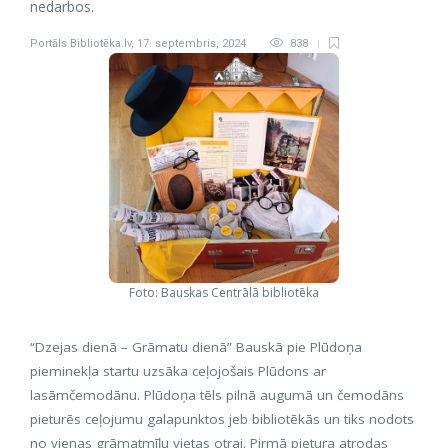
nedarbos.
Portāls Bibliotēka.lv
,
17. septembris, 2024
838
Foto: Bauskas Centrālā bibliotēka
“Dzejas dienā – Grāmatu dienā” Bauskā pie Plūdoņa
pieminekļa startu uzsāka ceļojošais Plūdons ar
lasāmčemodānu. Plūdoņa tēls pilnā augumā un čemodāns
pieturēs ceļojumu galapunktos jeb bibliotēkās un tiks nodots
no vienas grāmatmīļu vietas otrai. Pirmā pietura atrodas