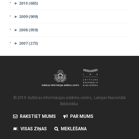
►
2010 (685)
►
2009 (909)
►
2008 (959)
►
2007 (273)
© 2019 Kultūras informācijas sistēmu centrs, Latvijas Nacionālā
Bibliotēka
RAKSTIET MUMS
PAR MUMS
VISAS ZIŅAS
MEKLĒŠANA