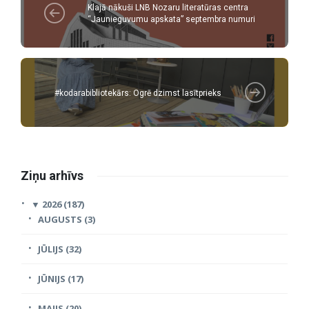
Klajā nākuši LNB Nozaru literatūras centra
“Jaunieguvumu apskata” septembra numuri
#kodarabibliotekārs: Ogrē dzimst lasītprieks
Ziņu arhīvs
▼
2026 (187)
AUGUSTS (3)
JŪLIJS (32)
JŪNIJS (17)
MAIJS (20)