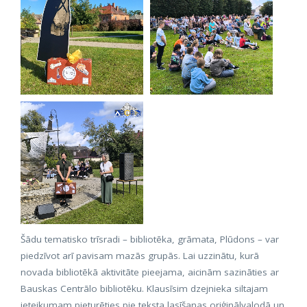
Šādu tematisko trīsradi – bibliotēka, grāmata, Plūdons – var
piedzīvot arī pavisam mazās grupās. Lai uzzinātu, kurā
novada bibliotēkā aktivitāte pieejama, aicinām sazināties ar
Bauskas Centrālo bibliotēku. Klausīsim dzejnieka siltajam
ieteikumam pieturēties pie teksta lasīšanas oriģinālvalodā un