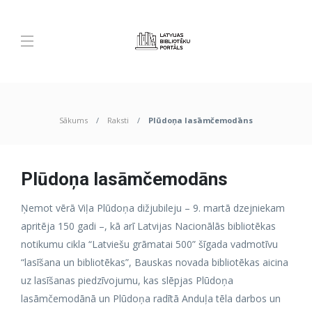
Sākums
Raksti
Plūdoņa lasāmčemodāns
Plūdoņa lasāmčemodāns
Ņemot vērā Viļa Plūdoņa dižjubileju – 9. martā dzejniekam
apritēja 150 gadi –, kā arī Latvijas Nacionālās bibliotēkas
notikumu cikla “Latviešu grāmatai 500” šīgada vadmotīvu
“lasīšana un bibliotēkas”, Bauskas novada bibliotēkas aicina
uz lasīšanas piedzīvojumu, kas slēpjas Plūdoņa
lasāmčemodānā un Plūdoņa radītā Anduļa tēla darbos un