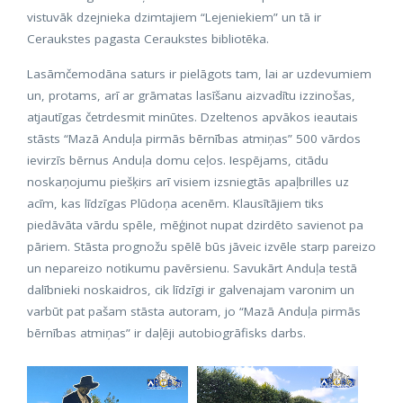
vistuvāk dzejnieka dzimtajiem “Lejeniekiem” un tā ir
Ceraukstes pagasta Ceraukstes bibliotēka.
Lasāmčemodāna saturs ir pielāgots tam, lai ar uzdevumiem
un, protams, arī ar grāmatas lasīšanu aizvadītu izzinošas,
atjautīgas četrdesmit minūtes. Dzeltenos apvākos ieautais
stāsts “Mazā Anduļa pirmās bērnības atmiņas” 500 vārdos
ievirzīs bērnus Anduļa domu ceļos. Iespējams, citādu
noskaņojumu piešķirs arī visiem izsniegtās apaļbrilles uz
acīm, kas līdzīgas Plūdoņa acenēm. Klausītājiem tiks
piedāvāta vārdu spēle, mēģinot nupat dzirdēto savienot pa
pāriem. Stāsta prognožu spēlē būs jāveic izvēle starp pareizo
un nepareizo notikumu pavērsienu. Savukārt Anduļa testā
dalībnieki noskaidros, cik līdzīgi ir galvenajam varonim un
varbūt pat pašam stāsta autoram, jo “Mazā Anduļa pirmās
bērnības atmiņas” ir daļēji autobiogrāfisks darbs.