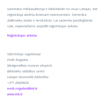
Semināra mērķauditorija ir bibliotekāri no visas Latvijas, bet
reģistrācija atvērta ikvienam interesentam. Semināra
dalībnieku skaits ir ierobežots. Lai saņemtu pieslēgšanās
saiti, nepieciešams aizpildīt reģistrācijas anketu.
Reģistrācijas anketa
Informāciju sagatavoja:
Emīls Rotgalvis
Medijpratības nozares eksperts
Bibliotēku attīstības centrs
Latvijas Nacionālā bibliotēka
+371 20420628
emils.rotgalvis@lnb.lv
www.lnb.lv