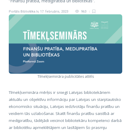
“Finanšu pratība, medijpratība un bibliotēkas”.
Portāls Bibliotēka.lv
,
17. februāris, 2023
963
Tīmekļsemināra publicitātes attēls
Tīmekļsemināra mērķis ir sniegt Latvijas bibliotekāriem
aktuālu un objektīvu informāciju par Latvijas un starptautisko
ekonomisko situāciju, Latvijas iedzīvotāju finanšu pratību un
veidiem tās uzlabošanai. Skatīt finanšu pratību saistībā ar
medijpratību, tādējādi veicinot bibliotekāru kompetenci darbā
ar bibliotēku apmeklētājiem un lasītājiem šo prasmju