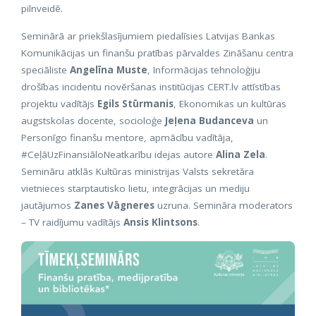
pilnveidē.
Seminārā ar priekšlasījumiem piedalīsies Latvijas Bankas
Komunikācijas un finanšu pratības pārvaldes Zināšanu centra
speciāliste
Angelīna Muste
, Informācijas tehnoloģiju
drošības incidentu novēršanas institūcijas CERT.lv attīstības
projektu vadītājs
Egils Stūrmanis
, Ekonomikas un kultūras
augstskolas docente, socioloģe
Jeļena Budanceva
un
Personīgo finanšu mentore, apmācību vadītāja,
#CeļāUzFinansiāloNeatkarību idejas autore
Alina Zela
.
Semināru atklās Kultūras ministrijas Valsts sekretāra
vietnieces starptautisko lietu, integrācijas un mediju
jautājumos
Zanes Vāgneres
uzruna. Semināra moderators
– TV raidījumu vadītājs
Ansis Klintsons
.