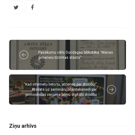
Pasākumu cikls Dundagas bibliotēkā “Manas
ģimenes/dzimtas stāsts”
“Kad internetu lieto tu, atceries par drošību!”
Atskats uz semināru bibliotekāriem par
pirmsskolas vecuma bērnu digitālo drošību
Ziņu arhīvs