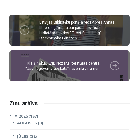
Latvijas Bibliotēku portāla redaktores Annas
Iltneres grāmatu par pasaules jūras
bibliotēkām izdos “Facet Publishing”
izdevniecība Londonā
Klajā nākuši LNB Nozaru literatūras centra
“Jaunieguvumu apskata” novembra numuri
Ziņu arhīvs
▼
2026 (187)
AUGUSTS (3)
JŪLIJS (32)