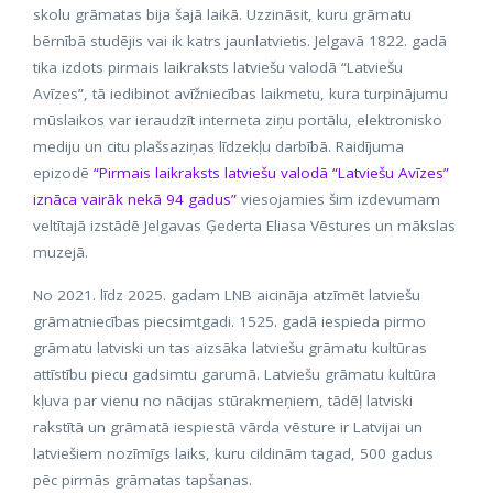
skolu grāmatas bija šajā laikā. Uzzināsit, kuru grāmatu
bērnībā studējis vai ik katrs jaunlatvietis. Jelgavā 1822. gadā
tika izdots pirmais laikraksts latviešu valodā “Latviešu
Avīzes”, tā iedibinot avīžniecības laikmetu, kura turpinājumu
mūslaikos var ieraudzīt interneta ziņu portālu, elektronisko
mediju un citu plašsaziņas līdzekļu darbībā. Raidījuma
epizodē
“Pirmais laikraksts latviešu valodā “Latviešu Avīzes”
iznāca vairāk nekā 94 gadus”
viesojamies šim izdevumam
veltītajā izstādē Jelgavas Ģederta Eliasa Vēstures un mākslas
muzejā.
No 2021. līdz 2025. gadam LNB aicināja atzīmēt latviešu
grāmatniecības piecsimtgadi. 1525. gadā iespieda pirmo
grāmatu latviski un tas aizsāka latviešu grāmatu kultūras
attīstību piecu gadsimtu garumā. Latviešu grāmatu kultūra
kļuva par vienu no nācijas stūrakmeņiem, tādēļ latviski
rakstītā un grāmatā iespiestā vārda vēsture ir Latvijai un
latviešiem nozīmīgs laiks, kuru cildinām tagad, 500 gadus
pēc pirmās grāmatas tapšanas.