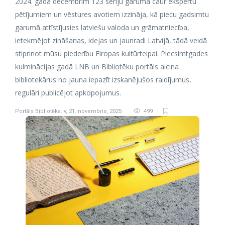
2024. gada decembrim 123 sēriju garumā caur ekspertu
pētījumiem un vēstures avotiem izzināja, kā piecu gadsimtu
garumā attīstījusies latviešu valoda un grāmatniecība,
ietekmējot zināšanas, idejas un jaunradi Latvijā, tādā veidā
stiprinot mūsu piederību Eiropas kultūrtelpai. Piecsimtgades
kulminācijas gadā LNB un Bibliotēku portāls aicina
bibliotekārus no jauna iepazīt izskanējušos raidījumus,
regulāri publicējot apkopojumus.
Portāls Bibliotēka.lv
,
21. novembris, 2025
499