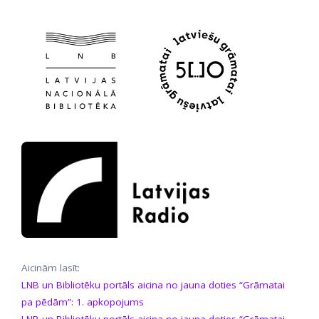
Aicinām lasīt:
LNB un Bibliotēku portāls aicina no jauna doties “Grāmatai
pa pēdām”: 1. apkopojums
LNB un Bibliotēku portāls aicina no jauna doties “Grāmatai