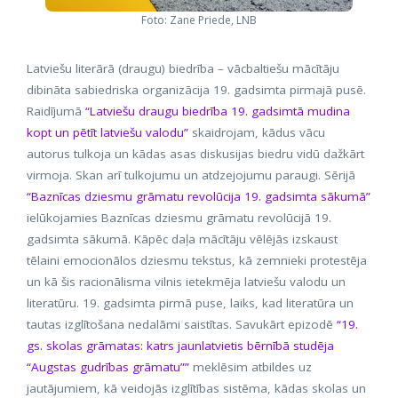
Foto: Zane Priede, LNB
Latviešu literārā (draugu) biedrība – vācbaltiešu mācītāju
dibināta sabiedriska organizācija 19. gadsimta pirmajā pusē.
Raidījumā
“Latviešu draugu biedrība 19. gadsimtā mudina
kopt un pētīt latviešu valodu”
skaidrojam, kādus vācu
autorus tulkoja un kādas asas diskusijas biedru vidū dažkārt
virmoja. Skan arī tulkojumu un atdzejojumu paraugi. Sērijā
“Baznīcas dziesmu grāmatu revolūcija 19. gadsimta sākumā”
ielūkojamies Baznīcas dziesmu grāmatu revolūcijā 19.
gadsimta sākumā. Kāpēc daļa mācītāju vēlējās izskaust
tēlaini emocionālos dziesmu tekstus, kā zemnieki protestēja
un kā šis racionālisma vilnis ietekmēja latviešu valodu un
literatūru. 19. gadsimta pirmā puse, laiks, kad literatūra un
tautas izglītošana nedalāmi saistītas. Savukārt epizodē
“19.
gs. skolas grāmatas: katrs jaunlatvietis bērnībā studēja
“Augstas gudrības grāmatu””
meklēsim atbildes uz
jautājumiem, kā veidojās izglītības sistēma, kādas skolas un