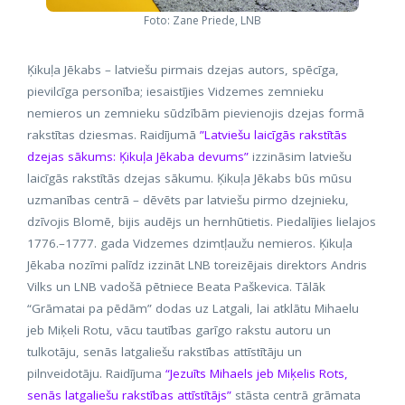
Foto: Zane Priede, LNB
Ķikuļa Jēkabs – latviešu pirmais dzejas autors, spēcīga,
pievilcīga personība; iesaistījies Vidzemes zemnieku
nemieros un zemnieku sūdzībām pievienojis dzejas formā
rakstītas dziesmas. Raidījumā
”
Latviešu laicīgās rakstītās
dzejas sākums: Ķikuļa Jēkaba devums”
izzināsim latviešu
laicīgās rakstītās dzejas sākumu. Ķikuļa Jēkabs būs mūsu
uzmanības centrā – dēvēts par latviešu pirmo dzejnieku,
dzīvojis Blomē, bijis audējs un hernhūtietis. Piedalījies lielajos
1776.–1777. gada Vidzemes dzimtļaužu nemieros. Ķikuļa
Jēkaba nozīmi palīdz izzināt LNB toreizējais direktors Andris
Vilks un LNB vadošā pētniece Beata Paškevica. Tālāk
“Grāmatai pa pēdām” dodas uz Latgali, lai atklātu Mihaelu
jeb Miķeli Rotu, vācu tautības garīgo rakstu autoru un
tulkotāju, senās latgaliešu rakstības attīstītāju un
pilnveidotāju. Raidījuma
“Jezuīts Mihaels jeb Miķelis Rots,
senās latgaliešu rakstības attīstītājs”
stāsta centrā grāmata