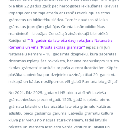
bija tikai 22 gadus garš: pēc hercogistes iekļaušanas Krievijas
impērijā cenzori tajā atrada ar Franču revolūciju saistītas
grāmatas un bibliotēku slēdza. Tomēr daudzas tā laika
grāmatas joprojām glabājas Grunta lasāmbibliotēkas
mantiniecē – Liepājas Centrālajā zinātniskajā bibliotēkā.
Raidījumā
“18. gadsimta latviešu dzejnieks Juris Natanaēls
Ramanis un viņa ”Krusta skolas grāmata””
iepazīsim Juri
Natanaēlu Ramani – 18. gadsimta dzejnieku, kura sacerētās
dziesmas izplatījušās rokrakstā, bet viņa manuskripts “Krusta
skolas grāmata” ir unikāls ar paša autora ilustrācijām. Kāpēc
plašāka sabiedrība par dzejnieku uzzināja tikai 20. gadsimta
izskaņā un kādus noslēpumus vēl glabā Ramaņa biogrāfija?
No 2021. līdz 2025. gadam LNB aicina atzīmēt latviešu
grāmatniecības piecsimtgadi. 1525. gadā iespieda pirmo
grāmatu latviski un tas aizsāka latviešu grāmatu kultūras
attīstību piecu gadsimtu garumā. Latviešu grāmatu kultūra
kļuva par vienu no nācijas stūrakmeņiem, tādēļ latviski
rakstītā un grāmatā iespiestā vārda vēsture ir Latvijai un