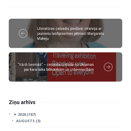
Literatūras ceļvedis piedāvā: intervija ar
jauniešu lasītprasmes pētnieci Margaretu
Makeju
“Vārdi liesmās” – ceļojoša izstāde no Ukrainas
par kara laika bibliotēkām un izdevniecībām
Ziņu arhīvs
▼
2026 (187)
AUGUSTS (3)