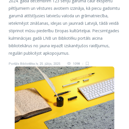
2024. gada decembrim 123 sēriju garumā caur ekspertu
pētījumiem un vēstures avotiem izzināja, kā piecu gadsimtu
garumā attīstījusies latviešu valoda un grāmatniecība,
ietekmējot zināšanas, idejas un jaunradi Latvijā, tādā veidā
stiprinot mūsu piederību Eiropas kultūrtelpai. Piecsimtgades
kulminācijas gadā LNB un Bibliotēku portāls aicina
bibliotekārus no jauna iepazīt izskanējušos raidījumus,
regulāri publicējot apkopojumus.
Portāls Bibliotēka.lv
,
25. jūlijs, 2025
1098