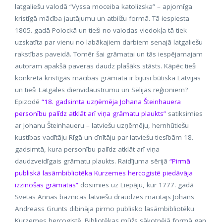
latgaliešu valodā “Vyssa moceiba katolizska” – apjomīga
kristīgā mācība jautājumu un atbilžu formā. Tā iespiesta
1805. gadā Polockā un tieši no valodas viedokļa tā tiek
uzskatīta par vienu no labākajiem darbiem senajā latgaliešu
rakstības paveidā. Tomēr šai grāmatai un tās iespējamajam
autoram apakšā paveras daudz plašāks stāsts. Kāpēc tieši
konkrētā kristīgās mācības grāmata ir bijusi būtiska Latvijas
un tieši Latgales dienvidaustrumu un Sēlijas reģioniem?
Epizodē
“18. gadsimta uzņēmēja Johana Šteinhauera
personību palīdz atklāt arī viņa grāmatu plaukts”
satiksimies
ar Johanu Šteinhaueru – latviešu uzņēmēju, hernhūtiešu
kustības vadītāju Rīgā un cīnītāju par latviešu tiesībām 18.
gadsimtā, kura personību palīdz atklāt arī viņa
daudzveidīgais grāmatu plaukts. Raidījuma sērijā
“Pirmā
publiskā lasāmbibliotēka Kurzemes hercogistē piedāvāja
izzinošas grāmatas”
dosimies uz Liepāju, kur 1777. gadā
Svētās Annas baznīcas latviešu draudzes mācītājs Johans
Andreass Grunts dibināja pirmo publisko lasāmbibliotēku
Kurzemes hercogistē. Bibliotēkas mūžs sākotnējā formā gan