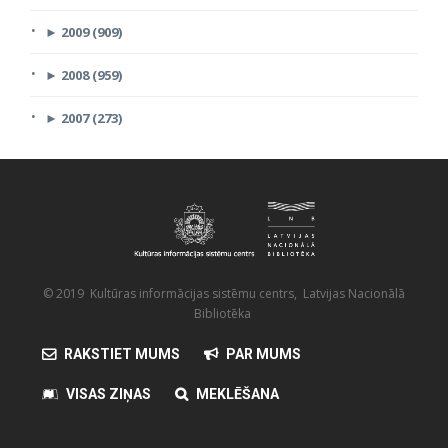
►
2009 (909)
►
2008 (959)
►
2007 (273)
© 2019 Kultūras informācijas sistēmu centrs, Latvijas Nacionālā
Bibliotēka
RAKSTIET MUMS
PAR MUMS
VISAS ZIŅAS
MEKLĒŠANA