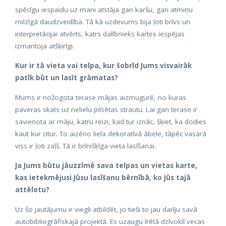
spēcīgu iespaidu uz mani atstāja gan karšu, gan atmiņu
milzīgā daudzveidība. Tā kā uzdevums bija ļoti brīvs un
interpretācijai atvērts, katrs dalībnieks kartes iespējas
izmantoja atšķirīgi.
Kur ir tā vieta vai telpa, kur šobrīd Jums visvairāk
patīk būt un lasīt grāmatas?
Mums ir nožogota terase mājas aizmugurē, no kuras
paveras skats uz nelielu pilsētas strautu. Lai gan terase ir
savienota ar māju, katru reizi, kad tur iznāc, šķiet, ka dodies
kaut kur citur. To aizēno liela dekoratīvā ābele, tāpēc vasarā
viss ir ļoti zaļš. Tā ir brīnišķīga vieta lasīšanai.
Ja Jums būtu jāuzzīmē sava telpas un vietas karte,
kas ietekmējusi Jūsu lasīšanu bērnībā, ko Jūs tajā
attēlotu?
Uz šo jautājumu ir viegli atbildēt, jo tieši to jau darīju savā
autobibliogrāfiskajā projektā. Es uzaugu īrētā dzīvoklī vecas