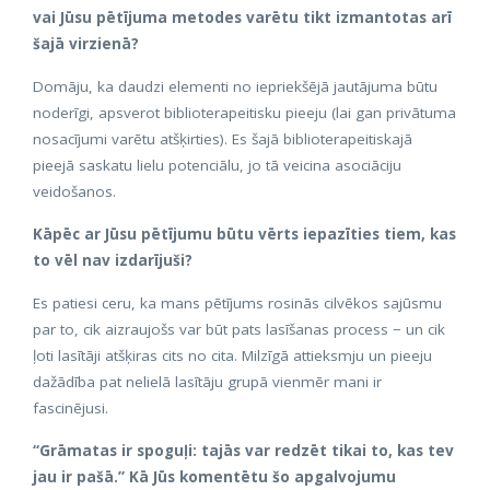
vai Jūsu pētījuma metodes varētu tikt izmantotas arī
šajā virzienā?
Domāju, ka daudzi elementi no iepriekšējā jautājuma būtu
noderīgi, apsverot biblioterapeitisku pieeju (lai gan privātuma
nosacījumi varētu atšķirties). Es šajā biblioterapeitiskajā
pieejā saskatu lielu potenciālu, jo tā veicina asociāciju
veidošanos.
Kāpēc ar Jūsu pētījumu būtu vērts iepazīties tiem, kas
to vēl nav izdarījuši?
Es patiesi ceru, ka mans pētījums rosinās cilvēkos sajūsmu
par to, cik aizraujošs var būt pats lasīšanas process − un cik
ļoti lasītāji atšķiras cits no cita. Milzīgā attieksmju un pieeju
dažādība pat nelielā lasītāju grupā vienmēr mani ir
fascinējusi.
“Grāmatas ir spoguļi: tajās var redzēt tikai to, kas tev
jau ir pašā.” Kā Jūs komentētu šo apgalvojumu