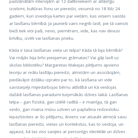
padziļinātām intervijām ar 12 dalībniekiem ar atšķirīgu
izcelsmi, kultūras fonu un pieredzi, vecumā no 18 līdz 24
gadiem, kuri izveidoja kartes par vietām, kas viņiem saistās
ar lasīšanu bērnībā. Ja jaunieši vairs negrib lasīt, pie tā vainoti
bieži tiek viņi paši, nevis, piemēram, vide, kas nav devusi
brīvību, izvēli vai lasīšanas prieku.
Kāda ir tava lasīšanas vieta un telpa? Kāda tā bija bērnībā?
Vai mājās bija brīvi pieejamas grāmatas? Vai gāji lasīt uz
skolas bibliotēku? Margaretas Makejas pētījums apvieno
teoriju ar reālu lasītāju pieredzi, atmiņām un asociācijām,
piedāvājot dziļāku izpratni par to, kā lasīšana un vide
savstarpēji mijiedarbojas bērnu attīstībā un kā veidojas
dažādi lasīšanas paradumi turpmākās dzīves laikā. Lasīšanas
telpa – gan fiziskā, gan iztēlē radītā – ir mainīga, tā gan
veido, gan maina mūsu uztveri un paplašina redzesloku.
Iepazīstoties ar šo pētījumu, ikviens var atsaukt atmiņā savu
lasīšanas pieredzi, vietas un kontekstus, kas to veidoja, un
apjaust, kā tas viss savijies ar personīgo identitāti un dzīves