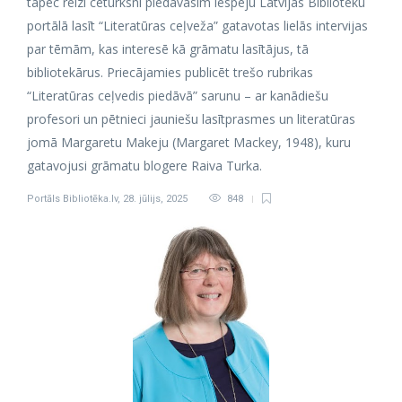
tāpēc reizi ceturksnī piedāvāsim iespēju Latvijas Bibliotēku
portālā lasīt “Literatūras ceļveža” gatavotas lielās intervijas
par tēmām, kas interesē kā grāmatu lasītājus, tā
bibliotekārus. Priecājamies publicēt trešo rubrikas
“Literatūras ceļvedis piedāvā” sarunu – ar kanādiešu
profesori un pētnieci jauniešu lasītprasmes un literatūras
jomā Margaretu Makeju (Margaret Mackey, 1948), kuru
gatavojusi grāmatu blogere Raiva Turka.
Portāls Bibliotēka.lv
,
28. jūlijs, 2025
848