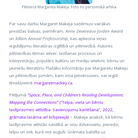
Pētniece Margareta Makeja. Foto no personiskā arhīva
Par savu darbu Margaret Makeja saņēmusi vairākas
prestižas balvas, piemēram,
Anne Devereaux Jordan Award
un
Killam Annual Professorship
, kas apliecina viņas
ieguldījumu literatūras izglītībā un pētniecībā. Autores
pētniecības tēmas ietver: lasīšanas procesus un
interpretāciju; populāro kultūru un mediju ietekmi; bērnu un
jauniešu literatūru. Plašāku informāciju par Margaretu Makeju
un pētniecības jomām, kam viņa pievērsusies, var iegūt
tīmekļvietnē
margaretmackey.ca
.
Pētījumā
“Space, Place, and Children’s Reading Development.
Mapping the Connections”
(“Telpa, vieta un bērnu
lasītprasmes attīstība. Savienojumu kartēšana”, 2022,
grāmata lasāma arī brīvpieejā)
− Makeja analizē, kā bērnu
lasītprasme attīstās saistībā ar viņu dzīvesvietu, pieredzi,
telpu un vidi, kurā viņi auguši. Grāmata balstīta uz