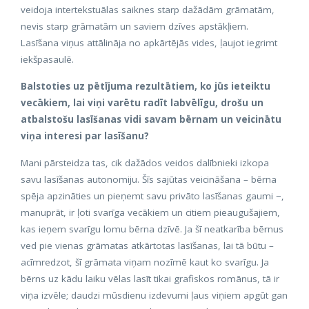
veidoja intertekstuālas saiknes starp dažādām grāmatām,
nevis starp grāmatām un saviem dzīves apstākļiem.
Lasīšana viņus attālināja no apkārtējās vides, ļaujot iegrimt
iekšpasaulē.
Balstoties uz pētījuma rezultātiem, ko jūs ieteiktu
vecākiem, lai viņi varētu radīt labvēlīgu, drošu un
atbalstošu lasīšanas vidi savam bērnam un veicinātu
viņa interesi par lasīšanu?
Mani pārsteidza tas, cik dažādos veidos dalībnieki izkopa
savu lasīšanas autonomiju. Šīs sajūtas veicināšana – bērna
spēja apzināties un pieņemt savu privāto lasīšanas gaumi −,
manuprāt, ir ļoti svarīga vecākiem un citiem pieaugušajiem,
kas ieņem svarīgu lomu bērna dzīvē. Ja šī neatkarība bērnus
ved pie vienas grāmatas atkārtotas lasīšanas, lai tā būtu –
acīmredzot, šī grāmata viņam nozīmē kaut ko svarīgu. Ja
bērns uz kādu laiku vēlas lasīt tikai grafiskos romānus, tā ir
viņa izvēle; daudzi mūsdienu izdevumi ļaus viņiem apgūt gan