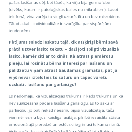
pašas lasīšanas dēļ, bet tāpēc, ka viņa bija germofobe
(cilvēks, kuram ir patoloģiskas bailes no mikrobiem). Lasot
telefonā, viņa varēja to viegli uzturēt tīru un bez mikrobiem.
Tātad atkal – individualitāte ir svarīgāka par vispārējām
tendencēm.
Pētījums sniedz ieskatu tajā, cik atšķirīgi bērni savā
prātā uztver lasīto tekstu – daži ļoti spilgti vizualizē
lasīto, kamēr citi ar to cīnās. Kā atrast piemērotu
pieeju, lai rosinātu bērna interesi par lasīšanu un
palīdzētu viņam atrast baudāmas grāmatas, pat ja
viņš nevar iztēloties to saturu un tāpēc varētu
uzskatīt lasīšanu par garlaicīgu?
Es nedomāju, ka vizualizācijas trūkums ir kāds trūkums un ka
nevizualizēšana padara lasīšanu garlaicīgu. Es to saku ar
pārliecību, jo pati nekad neesmu bijusi vizualizētāja, taču
vienmēr esmu bijusi kaislīga lasītāja, pilnībā iesaistīta stāsta
emocionālajā pieredzē un estētiski iegrimusi teikumu ritmā.
Visticamāk, ka viskaislīgākā lasītāja pētījumā bija Rahina,