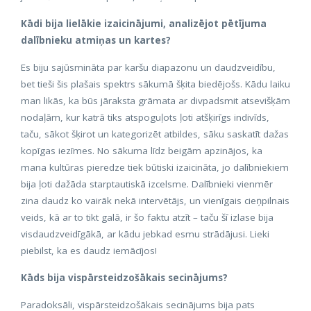
Kādi bija lielākie izaicinājumi, analizējot pētījuma
dalībnieku atmiņas un kartes?
Es biju sajūsmināta par karšu diapazonu un daudzveidību,
bet tieši šis plašais spektrs sākumā šķita biedējošs. Kādu laiku
man likās, ka būs jāraksta grāmata ar divpadsmit atsevišķām
nodaļām, kur katrā tiks atspoguļots ļoti atšķirīgs indivīds,
taču, sākot šķirot un kategorizēt atbildes, sāku saskatīt dažas
kopīgas iezīmes. No sākuma līdz beigām apzinājos, ka
mana kultūras pieredze tiek būtiski izaicināta, jo dalībniekiem
bija ļoti dažāda starptautiskā izcelsme. Dalībnieki vienmēr
zina daudz ko vairāk nekā intervētājs, un vienīgais cieņpilnais
veids, kā ar to tikt galā, ir šo faktu atzīt – taču šī izlase bija
visdaudzveidīgākā, ar kādu jebkad esmu strādājusi. Lieki
piebilst, ka es daudz iemācījos!
Kāds bija vispārsteidzošākais secinājums?
Paradoksāli, vispārsteidzošākais secinājums bija pats