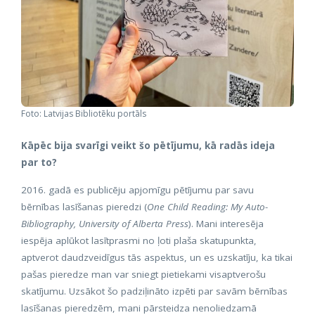
Foto: Latvijas Bibliotēku portāls
Kāpēc bija svarīgi veikt šo pētījumu, kā radās ideja
par to?
2016. gadā es publicēju apjomīgu pētījumu par savu
bērnības lasīšanas pieredzi (
One Child Reading: My Auto-
Bibliography, University of Alberta Press
). Mani interesēja
iespēja aplūkot lasītprasmi no ļoti plaša skatupunkta,
aptverot daudzveidīgus tās aspektus, un es uzskatīju, ka tikai
pašas pieredze man var sniegt pietiekami visaptverošu
skatījumu. Uzsākot šo padziļināto izpēti par savām bērnības
lasīšanas pieredzēm, mani pārsteidza nenoliedzamā