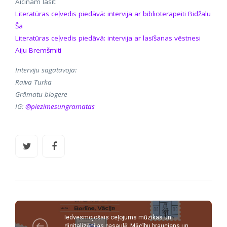
Aicinām lasīt:
Literatūras ceļvedis piedāvā: intervija ar biblioterapeiti Bidžalu
Šā
Literatūras ceļvedis piedāvā: intervija ar lasīšanas vēstnesi
Aiju Bremšmiti
Interviju sagatavoja:
Raiva Turka
Grāmatu blogere
IG:
@piezimesungramatas
Iedvesmojošais ceļojums mūzikas un
digitalizācijas pasaulē: Mācību brauciens un