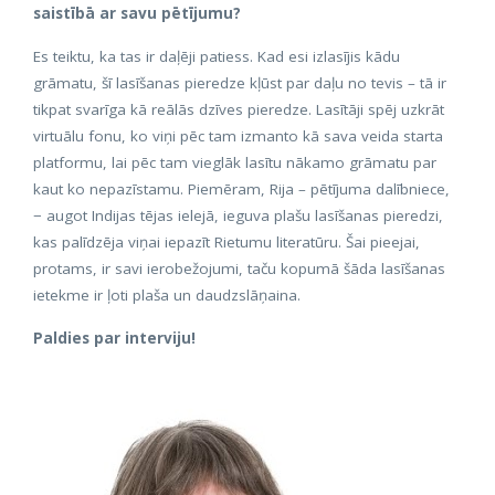
saistībā ar savu pētījumu?
Es teiktu, ka tas ir daļēji patiess. Kad esi izlasījis kādu
grāmatu, šī lasīšanas pieredze kļūst par daļu no tevis – tā ir
tikpat svarīga kā reālās dzīves pieredze. Lasītāji spēj uzkrāt
virtuālu fonu, ko viņi pēc tam izmanto kā sava veida starta
platformu, lai pēc tam vieglāk lasītu nākamo grāmatu par
kaut ko nepazīstamu. Piemēram, Rija – pētījuma dalībniece,
− augot Indijas tējas ielejā, ieguva plašu lasīšanas pieredzi,
kas palīdzēja viņai iepazīt Rietumu literatūru. Šai pieejai,
protams, ir savi ierobežojumi, taču kopumā šāda lasīšanas
ietekme ir ļoti plaša un daudzslāņaina.
Paldies par interviju!