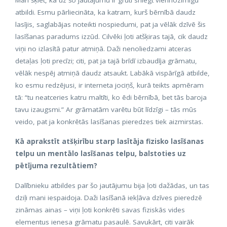
atbildi. Esmu pārliecināta, ka katram, kurš bērnībā daudz
lasījis, saglabājas noteikti nospiedumi, pat ja vēlāk dzīvē šis
lasīšanas paradums izzūd. Cilvēki ļoti atšķiras tajā, cik daudz
viņi no izlasītā patur atmiņā. Daži nenoliedzami atceras
detaļas ļoti precīzi; citi, pat ja tajā brīdī izbaudīja grāmatu,
vēlāk nespēj atmiņā daudz atsaukt. Labākā vispārīgā atbilde,
ko esmu redzējusi, ir interneta jociņš, kurā teikts apmēram
tā: “tu neatceries katru maltīti, ko ēdi bērnībā, bet tās baroja
tavu izaugsmi.” Ar grāmatām varētu būt līdzīgi – tās mūs
veido, pat ja konkrētās lasīšanas pieredzes tiek aizmirstas.
Kā aprakstīt atšķirību starp lasītāja fizisko lasīšanas
telpu un mentālo lasīšanas telpu, balstoties uz
pētījuma rezultātiem?
Dalībnieku atbildes par šo jautājumu bija ļoti dažādas, un tas
dziļi mani iespaidoja. Daži lasīšanā iekļāva dzīves pieredzē
zināmas ainas – viņi ļoti konkrēti savas fiziskās vides
elementus ienesa grāmatu pasaulē. Savukārt, citi vairāk