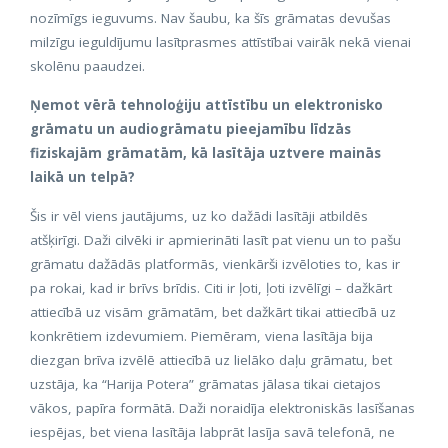
nozīmīgs ieguvums. Nav šaubu, ka šīs grāmatas devušas
milzīgu ieguldījumu lasītprasmes attīstībai vairāk nekā vienai
skolēnu paaudzei.
Ņemot vērā tehnoloģiju attīstību un elektronisko
grāmatu un audiogrāmatu pieejamību līdzās
fiziskajām grāmatām, kā lasītāja uztvere mainās
laikā un telpā?
Šis ir vēl viens jautājums, uz ko dažādi lasītāji atbildēs
atšķirīgi. Daži cilvēki ir apmierināti lasīt pat vienu un to pašu
grāmatu dažādās platformās, vienkārši izvēloties to, kas ir
pa rokai, kad ir brīvs brīdis. Citi ir ļoti, ļoti izvēlīgi – dažkārt
attiecībā uz visām grāmatām, bet dažkārt tikai attiecībā uz
konkrētiem izdevumiem. Piemēram, viena lasītāja bija
diezgan brīva izvēlē attiecībā uz lielāko daļu grāmatu, bet
uzstāja, ka “Harija Potera” grāmatas jālasa tikai cietajos
vākos, papīra formātā. Daži noraidīja elektroniskās lasīšanas
iespējas, bet viena lasītāja labprāt lasīja savā telefonā, ne