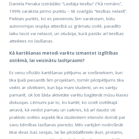
Daniela Penaka izstrādāto “Lasītāja tiesību” (“Kā romāns”,
1999) saraksta pirmo punktu − tik svarīgās “tiesības nelasīt”.
Piektais punkts, ko es pievienotu šim sarakstam, būtu
autonomijas iespēja attiecībā uz grāmatu izvēli, pavadīto
laiku lasot vai nelasot, un situācija, kurā pastāv arī tiesības
atteikties no lasīšanas.
Kā kartēšanas metodi varētu izmantot izglītības
sistēmā, lai veicinātu lasītprasmi?
Es veicu oficiālo kartēšanas pētījumu ar svešiniekiem, kuri
tika īpaši piesaistīti šim projektam, tomēr pilotpētījums tika
veikts ar cilvēkiem, kuri bija mani studenti, un es varēju
pamanīt, cik ļoti šāda aktivitāte varētu bagātināt mūsu klases
diskusijas. Lēmumi par to, ko kartēt, ko izcelt izvēlētajā
ainavā, kā veidot pamatu un saiknes, kā arī daudzi citi
praktiski izvēles aspekti lika studentiem intensīvi domāt par
savu bērnības lasīšanas pieredzi. Mēs varējām nodrošināt
tikai divas īsas sesijas, lai šie pilotdalībnieki (kuri, protams,