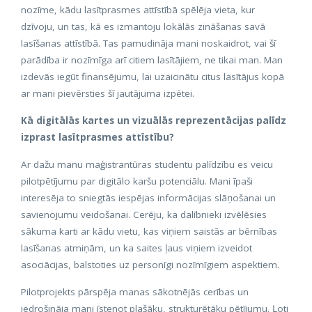
nozīme, kādu lasītprasmes attīstībā spēlēja vieta, kur
dzīvoju, un tas, kā es izmantoju lokālās zināšanas savā
lasīšanas attīstībā. Tas pamudināja mani noskaidrot, vai šī
parādība ir nozīmīga arī citiem lasītājiem, ne tikai man. Man
izdevās iegūt finansējumu, lai uzaicinātu citus lasītājus kopā
ar mani pievērsties šī jautājuma izpētei.
Kā digitālās kartes un vizuālās reprezentācijas palīdz
izprast lasītprasmes attīstību?
Ar dažu manu maģistrantūras studentu palīdzību es veicu
pilotpētījumu par digitālo karšu potenciālu. Mani īpaši
interesēja to sniegtās iespējas informācijas slāņošanai un
savienojumu veidošanai. Cerēju, ka dalībnieki izvēlēsies
sākuma karti ar kādu vietu, kas viņiem saistās ar bērnības
lasīšanas atmiņām, un ka saites ļaus viņiem izveidot
asociācijas, balstoties uz personīgi nozīmīgiem aspektiem.
Pilotprojekts pārspēja manas sākotnējās cerības un
iedrošināja mani īstenot plašāku, strukturētāku pētījumu. Ļoti