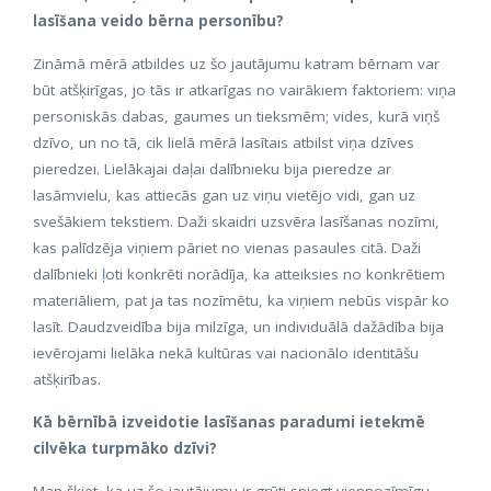
lasīšana veido bērna personību?
Zināmā mērā atbildes uz šo jautājumu katram bērnam var
būt atšķirīgas, jo tās ir atkarīgas no vairākiem faktoriem: viņa
personiskās dabas, gaumes un tieksmēm; vides, kurā viņš
dzīvo, un no tā, cik lielā mērā lasītais atbilst viņa dzīves
pieredzei. Lielākajai daļai dalībnieku bija pieredze ar
lasāmvielu, kas attiecās gan uz viņu vietējo vidi, gan uz
svešākiem tekstiem. Daži skaidri uzsvēra lasīšanas nozīmi,
kas palīdzēja viņiem pāriet no vienas pasaules citā. Daži
dalībnieki ļoti konkrēti norādīja, ka atteiksies no konkrētiem
materiāliem, pat ja tas nozīmētu, ka viņiem nebūs vispār ko
lasīt. Daudzveidība bija milzīga, un individuālā dažādība bija
ievērojami lielāka nekā kultūras vai nacionālo identitāšu
atšķirības.
Kā bērnībā izveidotie lasīšanas paradumi ietekmē
cilvēka turpmāko dzīvi?
Man šķiet, ka uz šo jautājumu ir grūti sniegt viennozīmīgu