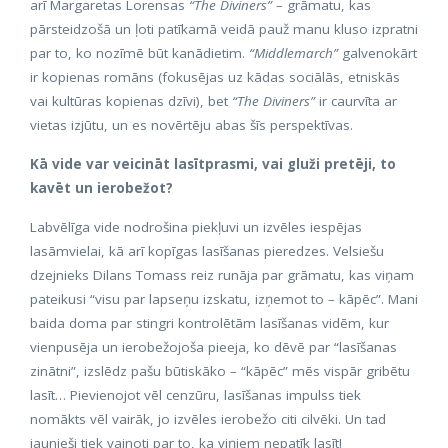
arī Margaretas Lorensas
“The Diviners”
– grāmatu, kas
pārsteidzošā un ļoti patīkamā veidā pauž manu kluso izpratni
par to, ko nozīmē būt kanādietim.
“Middlemarch”
galvenokārt
ir kopienas romāns (fokusējas uz kādas sociālās, etniskās
vai kultūras kopienas dzīvi), bet
“The Diviners”
ir caurvīta ar
vietas izjūtu, un es novērtēju abas šīs perspektīvas.
Kā vide var veicināt lasītprasmi, vai gluži pretēji, to
kavēt un ierobežot?
Labvēlīga vide nodrošina piekļuvi un izvēles iespējas
lasāmvielai, kā arī kopīgas lasīšanas pieredzes. Velsiešu
dzejnieks Dilans Tomass reiz runāja par grāmatu, kas viņam
pateikusi “visu par lapseņu izskatu, izņemot to – kāpēc”. Mani
baida doma par stingri kontrolētām lasīšanas vidēm, kur
vienpusēja un ierobežojoša pieeja, ko dēvē par “lasīšanas
zinātni”, izslēdz pašu būtiskāko – “kāpēc” mēs vispār gribētu
lasīt… Pievienojot vēl cenzūru, lasīšanas impulss tiek
nomākts vēl vairāk, jo izvēles ierobežo citi cilvēki. Un tad
jaunieši tiek vainoti par to, ka viņiem nepatīk lasīt!