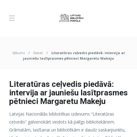
Sākums
Raksti
Literatūras ceļvedis piedāvā: intervija ar
jauniešu lasītprasmes pētnieci Margaretu Makeju
Literatūras ceļvedis piedāvā:
intervija ar jauniešu lasītprasmes
pētnieci Margaretu Makeju
Latvijas Nacionālās bibliotēkas izdevums “Literatūras
ceļvedis” galvenokārt veidots kā palīgs bibliotekāriem.
Grāmatām, lasīšanai un bibliotēkām ir daudz saskarpunktu,