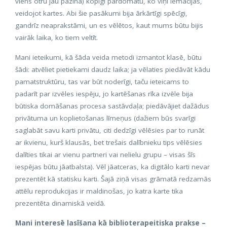
viens otru jau pazina) kopīgi pārdomātu, ko viņi iemācījās,
veidojot kartes. Abi šie pasākumi bija ārkārtīgi spēcīgi,
gandrīz neaprakstāmi, un es vēlētos, kaut mums būtu bijis
vairāk laika, ko tiem veltīt.
Mani ieteikumi, kā šāda veida metodi izmantot klasē, būtu
šādi: atvēliet pietiekami daudz laika; ja vēlaties piedāvāt kādu
pamatstruktūru, tas var būt noderīgi, taču ieteicams to
padarīt par izvēles iespēju, jo kartēšanas rīka izvēle bija
būtiska domāšanas procesa sastāvdaļa; piedāvājiet dažādus
privātuma un koplietošanas līmeņus (dažiem būs svarīgi
saglabāt savu karti privātu, citi dedzīgi vēlēsies par to runāt
ar ikvienu, kurš klausās, bet trešais dalībnieku tips vēlēsies
dalīties tikai ar vienu partneri vai nelielu grupu – visas šīs
iespējas būtu jāatbalsta). Vēl jāatceras, ka digitālo karti nevar
prezentēt kā statisku karti. Šajā ziņā visas grāmatā redzamās
attēlu reprodukcijas ir maldinošas, jo katra karte tika
prezentēta dinamiskā veidā.
Mani interesē lasīšana kā biblioterapeitiska prakse –