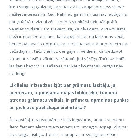
kura stingri apgalvoja, ka viņai vizualizācijas process vispār
nešķiet interesants. Gan Rahinai, gan man tas nav jautājums
par grūtībām vizualizēt – mums vienkārši neienāk prātā
vēlēties to darīt. Esmu ievērojusi, ka cilvēkiem, kuri vizualizē,
bieži ir grūti iedomāties, ka iespējami arī citi lasīšanas veidi,
bet tie pastāv! Es domāju, ka cieņpilna saruna ar bērniem par
dažādajiem, taču vienlīdz derīgajiem veidiem, kā piedzīvot
saikni ar rakstīto vārdu, varētu būt ļoti vērtīga. Taču uzskatīt
lasīšanu bez vizualizēšanas par kaut ko mazāk vērtīgu nav
noderīgi.
Cik lielas ir izredzes kļūt par grāmatu lasītāju, ja,
piemēram, ir pieejama mājas bibliotēka, tuvumā
atrodas grāmatu veikals, ir grāmatu apmaiņas punkts
un piekļuve publiskajai bibliotēkai?
Šie apstākļi neapšaubāmi ir liels ieguvums, un pat viens no
šiem četriem elementiem ievērojami atvieglo iespēju kļūt par
aizrautīgu lasītāju. Tomēr, manuprāt, ir svarīgi atcerēties