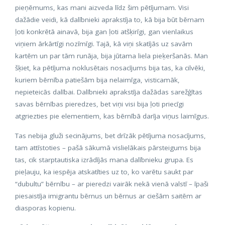
pieņēmums, kas mani aizveda līdz šim pētījumam. Visi
dažādie veidi, kā dalībnieki aprakstīja to, kā bija būt bērnam
ļoti konkrētā ainavā, bija gan ļoti atšķirīgi, gan vienlaikus
viņiem ārkārtīgi nozīmīgi. Tajā, kā viņi skatījās uz savām
kartēm un par tām runāja, bija jūtama liela pieķeršanās. Man
šķiet, ka pētījuma noklusētais nosacījums bija tas, ka cilvēki,
kuriem bērnība patiešām bija nelaimīga, visticamāk,
nepieteicās dalībai. Dalībnieki aprakstīja dažādas sarežģītas
savas bērnības pieredzes, bet viņi visi bija ļoti priecīgi
atgriezties pie elementiem, kas bērnībā darīja viņus laimīgus.
Tas nebija gluži secinājums, bet drīzāk pētījuma nosacījums,
tam attīstoties – pašā sākumā vislielākais pārsteigums bija
tas, cik starptautiska izrādījās mana dalībnieku grupa. Es
pieļauju, ka iespēja atskatīties uz to, ko varētu saukt par
“dubultu” bērnību – ar pieredzi vairāk nekā vienā valstī – īpaši
piesaistīja imigrantu bērnus un bērnus ar ciešām saitēm ar
diasporas kopienu.