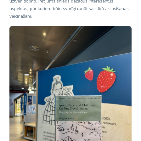
uztveri šobrīd. Pētījums sniedz dažādus interesantus
aspektus, par kuriem būtu svarīgi runāt saistībā ar lasīšanas
veicināšanu.