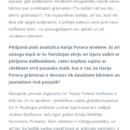
pasauli, gan lasītprasmi. Vecākiem nevajadzētu nievāt savus
bērnus par izvēlētajām grāmatām (“Tu tiešām vēl lasi tās
bērnu grāmatas?”). Pat visjaunākais lasītājs, arī tas, kurš vēl
tikai sāk apgūt lasītprasmi, ir pelnījis patiesu cieņu pret savu
lasīšanas dzīvi – no pieaugušajiem sev apkārt un arī
vecākiem bērniem.
Pētījumā plaši analizēta Harija Potera ietekme. Es arī
uzaugu kopā ar šo fantāzijas sēriju un izjutu saikni ar
pētījuma dalībniekiem, radot kopības sajūtu ar
cilvēkiem otrā pasaules malā. Kas ir tas, ko Harija
Potera grāmatas ir devušas tik daudziem bērniem un
jauniešiem visā pasaulē?
Manuprāt, pirmais ieguvums no “Harija Potera“ lasīšanas ir
tieši tas, ko tu apraksti – piederības sajūta globālai kopienai.
Dž. K. Roulingas politiskie uzskati šajā kopienā ir radījuši
zināmu šķelšanos, taču ilgus gadus tā bija ārkārtējs
fenomens. Protams, šiem stāstiem ir milzīga pievilcība, un
arī tas, ka lasītāji varēja izaugt kopā ar grāmatu varoņiem, ir