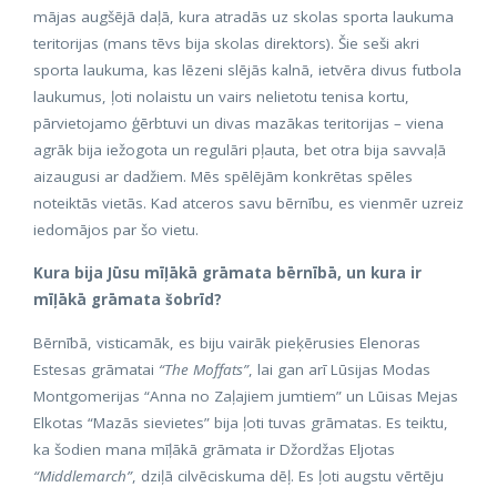
mājas augšējā daļā, kura atradās uz skolas sporta laukuma
teritorijas (mans tēvs bija skolas direktors). Šie seši akri
sporta laukuma, kas lēzeni slējās kalnā, ietvēra divus futbola
laukumus, ļoti nolaistu un vairs nelietotu tenisa kortu,
pārvietojamo ģērbtuvi un divas mazākas teritorijas – viena
agrāk bija iežogota un regulāri pļauta, bet otra bija savvaļā
aizaugusi ar dadžiem. Mēs spēlējām konkrētas spēles
noteiktās vietās. Kad atceros savu bērnību, es vienmēr uzreiz
iedomājos par šo vietu.
Kura bija Jūsu mīļākā grāmata bērnībā, un kura ir
mīļākā grāmata šobrīd?
Bērnībā, visticamāk, es biju vairāk pieķērusies Elenoras
Estesas grāmatai
“The Moffats”
, lai gan arī Lūsijas Modas
Montgomerijas “Anna no Zaļajiem jumtiem” un Lūisas Mejas
Elkotas “Mazās sievietes” bija ļoti tuvas grāmatas. Es teiktu,
ka šodien mana mīļākā grāmata ir Džordžas Eljotas
“Middlemarch”
, dziļā cilvēciskuma dēļ. Es ļoti augstu vērtēju