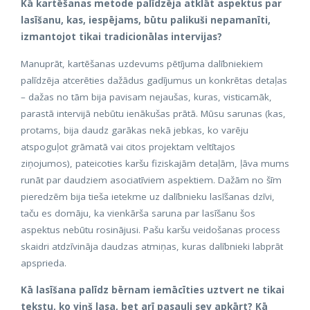
Kā kartēšanas metode palīdzēja atklāt aspektus par
lasīšanu, kas, iespējams, būtu palikuši nepamanīti,
izmantojot tikai tradicionālas intervijas?
Manuprāt, kartēšanas uzdevums pētījuma dalībniekiem
palīdzēja atcerēties dažādus gadījumus un konkrētas detaļas
– dažas no tām bija pavisam nejaušas, kuras, visticamāk,
parastā intervijā nebūtu ienākušas prātā. Mūsu sarunas (kas,
protams, bija daudz garākas nekā jebkas, ko varēju
atspoguļot grāmatā vai citos projektam veltītajos
ziņojumos), pateicoties karšu fiziskajām detaļām, ļāva mums
runāt par daudziem asociatīviem aspektiem. Dažām no šīm
pieredzēm bija tieša ietekme uz dalībnieku lasīšanas dzīvi,
taču es domāju, ka vienkārša saruna par lasīšanu šos
aspektus nebūtu rosinājusi. Pašu karšu veidošanas process
skaidri atdzīvināja daudzas atmiņas, kuras dalībnieki labprāt
apsprieda.
Kā lasīšana palīdz bērnam iemācīties uztvert ne tikai
tekstu, ko viņš lasa, bet arī pasauli sev apkārt? Kā