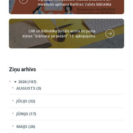
pieredzes apmaiņa Berlīnes Valsts bibliotēkā
LNB un Bibliotēku portāls aicina no jauna
doties “Grāmatai pa pēdām”: 13. apkopojums
Ziņu arhīvs
▼
2026 (187)
AUGUSTS (3)
JŪLIJS (32)
JŪNIJS (17)
MAIJS (20)