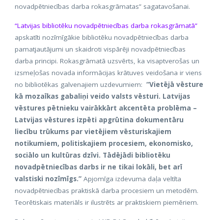
novadpētniecības darba rokasgrāmatas” sagatavošanai.
“Latvijas bibliotēku novadpētniecības darba rokasgrāmatā”
apskatīti nozīmīgākie bibliotēku novadpētniecības darba
pamatjautājumi un skaidroti vispārēji novadpētniecības
darba principi. Rokasgrāmatā uzsvērts, ka visaptverošas un
izsmeļošas novada informācijas krātuves veidošana ir viens
no bibliotēkas galvenajiem uzdevumiem:
“Vietējā vēsture
kā mozaīkas gabaliņi veido valsts vēsturi. Latvijas
vēstures pētnieku vairākkārt akcentēta problēma –
Latvijas vēstures izpēti apgrūtina dokumentāru
liecību trūkums par vietējiem vēsturiskajiem
notikumiem, politiskajiem procesiem, ekonomisko,
sociālo un kultūras dzīvi. Tādējādi bibliotēku
novadpētniecības darbs ir ne tikai lokāli, bet arī
valstiski nozīmīgs.”
Apjomīga izdevuma daļa veltīta
novadpētniecības praktiskā darba procesiem un metodēm.
Teorētiskais materiāls ir ilustrēts ar praktiskiem piemēriem.