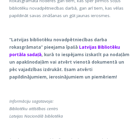
Rokasgrāmata noderēs gan tiem, kas sper pirmos soļus
bibliotēku novadpētniecības darbā, gan arī tiem, kas vēlas
papildināt savas zināšanas un gūt jaunas ierosmes.
“Latvijas bibliotēku novadpētniecības darba
rokasgrāmata” pieejama īpašā
Latvijas Bibliotēku
portāla sadaļā
, kurā to iespējams izskatīt pa nodaļām
un apakšnodaļām vai atvērt vienotā dokumentā un
pēc vajadzības izdrukāt. Esam atvērti
papildinājumiem, ierosinājumiem un piemēriem!
Informāciju sagatavoja:
Bibliotēku attīstības centrs
Latvijas Nacionālā bibliotēka