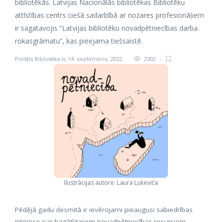
bibliotēkās. Latvijas Nacionālās bibliotēkas Bibliotēku
attīstības centrs ciešā sadarbībā ar nozares profesionāļiem
ir sagatavojis “Latvijas bibliotēku novadpētniecības darba
rokasgrāmatu”, kas pieejama tiešsaistē.
Portāls Bibliotēka.lv
,
14. septembris, 2022
2302
Ilustrācijas autore: Laura Lukeviča
Pēdējā gadu desmitā ir ievērojami pieaugusi sabiedrības
interese par bagātīgajiem novadpētniecības resursiem