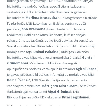
Rokasgrāmatu sagatavoja LNB BAC sadarbībā ar Latvijas
bibliotēku novadpētniecības speciālistiem. Izdevuma
sastādītāja ir LNB Bibliotēku attīstības centra galvenā
bibliotekāre
Marlēna Krasovska
*. Rokasgrāmatas izstrādē
līdzdarbojās LNB Letonikas un Baltijas centra vadošā
pētniece
Jana Dreimane
(konsultante un izdevuma
redaktore). Paldies sakāms ikvienam, kurš iesaistījās
rokasgrāmatas tapšanā, bet jo īpaši Latvijas Universitātes
Sociālo zinātņu fakultātes Informācijas un bibliotēku studiju
nodaļas vadītājai
Dainai Pakalnai
, Kuldīgas Galvenās
bibliotēkas vadītājas vietniecei metodiskajā darbā
Guntai
Grundmanei
, Valmieras bibliotēkas Pieaugušo
apkalpošanas nodaļas vecākajai bibliotekārei
Agitai Lapsai
,
Jelgavas pilsētas bibliotēkas Informācijas nodaļas vadītājai
Baibai Īvānei
*, LNB Speciālo krājumu departamenta
vadošajam pētniekam
Mārtiņam Mintauram
,
Tieto Latvia
funkcionālajai konsultantei
Aigai Grēniņai
, LNB
Bibliogrāfijas institūta UDK ekspertei
Ritai Legzdainei
.