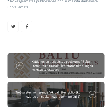
* Rokasgrāmatas publicēšanas brīdī ir mainīta darbavieta
un/vai amats.
Klātienes un tiešsaistes pasākums “Baltu
literatūras tilts/Baltų literatūros tiltas” Rīgas
Centrālajā bibliotēkā
Tiešsaistes konference “Aktualitātes bibliotēku
nozares un saskarnozaru terminoloģijā”