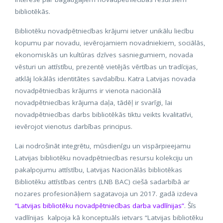
bibliotēkās.
Bibliotēku novadpētniecības krājumi ietver unikālu liecību
kopumu par novadu, ievērojamiem novadniekiem, sociālās,
ekonomiskās un kultūras dzīves sasniegumiem, novada
vēsturi un attīstību, prezentē vietējās vērtības un tradīcijas,
atklāj lokālās identitātes savdabību. Katra Latvijas novada
novadpētniecības krājums ir vienota nacionālā
novadpētniecības krājuma daļa, tādēļ ir svarīgi, lai
novadpētniecības darbs bibliotēkās tiktu veikts kvalitatīvi,
ievērojot vienotus darbības principus.
Lai nodrošināt integrētu, mūsdienīgu un vispārpieejamu
Latvijas bibliotēku novadpētniecības resursu kolekciju un
pakalpojumu attīstību, Latvijas Nacionālās bibliotēkas
Bibliotēku attīstības centrs (LNB BAC) ciešā sadarbībā ar
nozares profesionāļiem sagatavoja un 2017. gadā izdeva
“Latvijas bibliotēku novadpētniecības darba vadlīnijas”
. Šīs
vadlīnijas kalpoja kā konceptuāls ietvars “Latvijas bibliotēku