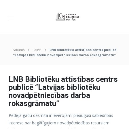
Sākums
Raksti
LNB Bibliotēku attīstības centrs publicē
“Latvijas bibliotēku novadpētniecības darba rokasgrāmatu”
LNB Bibliotēku attīstības centrs
publicē “Latvijas bibliotēku
novadpētniecības darba
rokasgrāmatu”
Pēdējā gadu desmitā ir ievērojami pieaugusi sabiedrības
interese par bagātīgajiem novadpētniecības resursiem