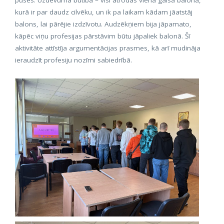
puses. Uzdevuma būtība – visi atrodas vienā gaisa balonā,
kurā ir par daudz cilvēku, un ik pa laikam kādam jāatstāj
balons, lai pārējie izdzīvotu. Audzēkņiem bija jāpamato,
kāpēc viņu profesijas pārstāvim būtu jāpaliek balonā. Šī
aktivitāte attīstīja argumentācijas prasmes, kā arī mudināja
ieraudzīt profesiju nozīmi sabiedrībā.