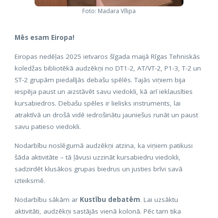
Foto: Madara Vīlipa
Mēs esam Eiropa!
Eiropas nedēļas 2025 ietvaros šīgada maijā Rīgas Tehniskās
koledžas bibliotēkā audzēkņi no DT1-2, AT/VT-2, P1-3, T-2 un
ST-2 grupām piedalījās debašu spēlēs. Tajās viņiem bija
iespēja paust un aizstāvēt savu viedokli, kā arī ieklausīties
kursabiedros. Debašu spēles ir lielisks instruments, lai
atraktīvā un drošā vidē iedrošinātu jauniešus runāt un paust
savu patieso viedokli.
Nodarbību noslēgumā audzēkņi atzina, ka viņiem patikusi
šāda aktivitāte – tā ļāvusi uzzināt kursabiedru viedokli,
sadzirdēt klusākos grupas biedrus un justies brīvi savā
izteiksmē.
Nodarbību sākām ar
Kustību debatēm
. Lai uzsāktu
aktivitāti, audzēkņi sastājās vienā kolonā. Pēc tam tika