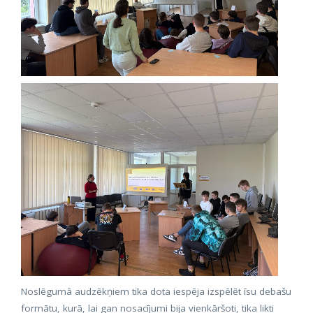
Noslēgumā audzēkņiem tika dota iespēja izspēlēt īsu debašu
formātu, kurā, lai gan nosacījumi bija vienkāršoti, tika likti