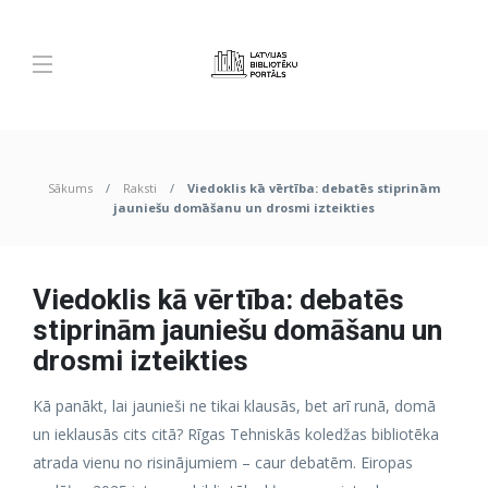
Sākums
Raksti
Viedoklis kā vērtība: debatēs stiprinām
jauniešu domāšanu un drosmi izteikties
Viedoklis kā vērtība: debatēs
stiprinām jauniešu domāšanu un
drosmi izteikties
Kā panākt, lai jaunieši ne tikai klausās, bet arī runā, domā
un ieklausās cits citā? Rīgas Tehniskās koledžas bibliotēka
atrada vienu no risinājumiem – caur debatēm. Eiropas