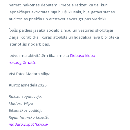
pamati nākotnes debatēm. Priecēja redzēt, ka tie, kuri
iepriekšējās aktivitātēs bija bijuši klusāki, bija gatavi stāties
auditorijas priekšā un aizstāvēt savas grupas viedokli.
Īpašs paldies jāsaka sociālo zinību un vēstures skolotājai
Darjai Korabickai, kuras atbalsts un līdzdalība ļāva bibliotēkā
īstenot šīs nodarbības.
Iedvesma aktivitātēm tika smelta
Debašu kluba
rokasgrāmatā
.
Visi foto: Madara Vīlipa
#Eiropasnedēļa2025
Rakstu sagatavoja:
Madara Vīlipa
Bibliotēkas vadītāja
Rīgas Tehniskā koledža
madara.vilipa@kcrtk.lv