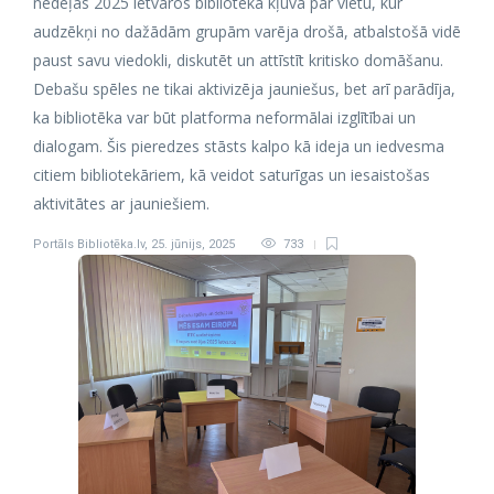
nedēļas 2025 ietvaros bibliotēka kļuva par vietu, kur
audzēkņi no dažādām grupām varēja drošā, atbalstošā vidē
paust savu viedokli, diskutēt un attīstīt kritisko domāšanu.
Debašu spēles ne tikai aktivizēja jauniešus, bet arī parādīja,
ka bibliotēka var būt platforma neformālai izglītībai un
dialogam. Šis pieredzes stāsts kalpo kā ideja un iedvesma
citiem bibliotekāriem, kā veidot saturīgas un iesaistošas
aktivitātes ar jauniešiem.
Portāls Bibliotēka.lv
,
25. jūnijs, 2025
733