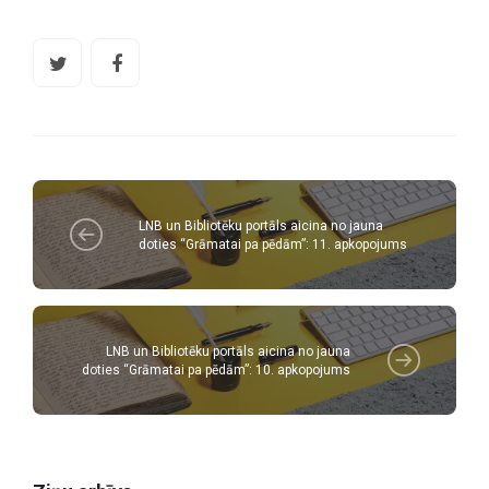
LNB un Bibliotēku portāls aicina no jauna
doties “Grāmatai pa pēdām”: 11. apkopojums
LNB un Bibliotēku portāls aicina no jauna
doties “Grāmatai pa pēdām”: 10. apkopojums