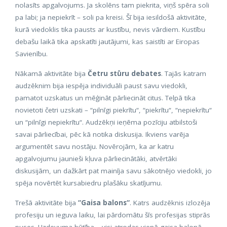
nolasīts apgalvojums. Ja skolēns tam piekrita, viņš spēra soli
pa labi; ja nepiekrīt – soli pa kreisi. Šī bija iesildošā aktivitāte,
kurā viedoklis tika pausts ar kustību, nevis vārdiem. Kustību
debašu laikā tika apskatīti jautājumi, kas saistīti ar Eiropas
Savienību.
Nākamā aktivitāte bija
Četru stūru debates
. Tajās katram
audzēknim bija iespēja individuāli paust savu viedokli,
pamatot uzskatus un mēģināt pārliecināt citus. Telpā tika
novietoti četri uzskati – “pilnīgi piekrītu“, “piekrītu“, “nepiekrītu“
un “pilnīgi nepiekrītu“. Audzēkņi ieņēma pozīciju atbilstoši
savai pārliecībai, pēc kā notika diskusija. Ikviens varēja
argumentēt savu nostāju. Novērojām, ka ar katru
apgalvojumu jaunieši kļuva pārliecinātāki, atvērtāki
diskusijām, un dažkārt pat mainīja savu sākotnējo viedokli, jo
spēja novērtēt kursabiedru plašāku skatījumu.
Trešā aktivitāte bija
“Gaisa balons“
. Katrs audzēknis izlozēja
profesiju un ieguva laiku, lai pārdomātu šīs profesijas stiprās