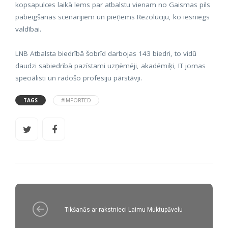
kopsapulces laikā lems par atbalstu vienam no Gaismas pils
pabeigšanas scenārijiem un pieņems Rezolūciju, ko iesniegs
valdībai.
LNB Atbalsta biedrībā šobrīd darbojas 143 biedri, to vidū
daudzi sabiedrībā pazīstami uzņēmēji, akadēmiķi, IT jomas
speciālisti un radošo profesiju pārstāvji.
TAGS
#IMPORTED
Tikšanās ar rakstnieci Laimu Muktupāvelu