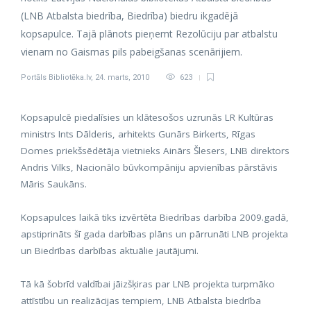
(LNB Atbalsta biedrība, Biedrība) biedru ikgadējā
kopsapulce. Tajā plānots pieņemt Rezolūciju par atbalstu
vienam no Gaismas pils pabeigšanas scenārijiem.
Portāls Bibliotēka.lv
,
24. marts, 2010
623
Kopsapulcē piedalīsies un klātesošos uzrunās LR Kultūras
ministrs Ints Dālderis, arhitekts Gunārs Birkerts, Rīgas
Domes priekšsēdētāja vietnieks Ainārs Šlesers, LNB direktors
Andris Vilks, Nacionālo būvkompāniju apvienības pārstāvis
Māris Saukāns.
Kopsapulces laikā tiks izvērtēta Biedrības darbība 2009.gadā,
apstiprināts šī gada darbības plāns un pārrunāti LNB projekta
un Biedrības darbības aktuālie jautājumi.
Tā kā šobrīd valdībai jāizšķiras par LNB projekta turpmāko
attīstību un realizācijas tempiem, LNB Atbalsta biedrība