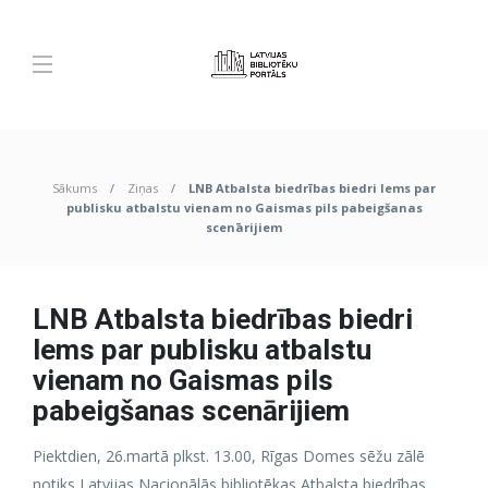
Sākums
Ziņas
LNB Atbalsta biedrības biedri lems par
publisku atbalstu vienam no Gaismas pils pabeigšanas
scenārijiem
LNB Atbalsta biedrības biedri
lems par publisku atbalstu
vienam no Gaismas pils
pabeigšanas scenārijiem
Piektdien, 26.martā plkst. 13.00, Rīgas Domes sēžu zālē
notiks Latvijas Nacionālās bibliotēkas Atbalsta biedrības