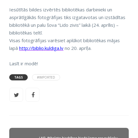
Iesūtītās bildes izvērtēs bibliotēkas darbinieki un
asprātīgākās fotogrāfijas tiks izgatavotas un izstādītas
bibliotēkā un palu šova “Lido zivis” laikā (24. aprīlis) –
bibliotēkas teltī.
Visas fotogrāfijas varēsiet aplūkot bibliotēkas mājas
lapā
http://biblio.kuldiga.lv
no 20. aprīļa.
Lasīt ir modē!
TAGS
#IMPORTED