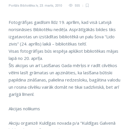
Portāls Bibliotēka.lv
,
23. marts, 2010
555
Fotogrāfijas gaidīsim līdz 19. aprīlim, kad visā Latvijā
norisināsies Bibliotēku nedēļa. Asprātīgākās bildes tiks
izgatavotas un izstādītas bibliotēkā un palu šova “Lido
zivis” (24. aprīlis) laikā – bibliotēkas teltī.
Visas fotogrāfijas būs iespēja aplūkot bibliotēkas mājas
lapā no 20. aprīļa.
Šīs akcijas un arī Lasīšanas Gada mērķis ir radīt cilvēkos
vēlmi lasīt grāmatas un apzināties, ka lasīšana būtiski
papildina zināšanas, palielina redzesloku, bagātina valodu
un rosina cilvēku vairāk domāt ne tikai sadzīviskā, bet arī
garīgā līmenī.
Akcijas nolikums
Akciju organizē Kuldīgas novada p/a “Kuldīgas Galvenā