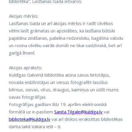
bibliotēka”, Lasīšanas Gada ietvaros.
Akcijas mērķis:
Lasīšanas Gada un arī akcijas mērķis ir radīt cilvēkos
vēlmi lasīt grāmatas un apzināties, ka lasīšana būtiski
papildina zināšanas, palielina redzesloku, bagātina valodu
un rosina cilvēku vairāk domāt ne tikai sadzīviskā, bet arī
garīgā līmenī.
Akcijas apraksts:
Kuldīgas Galvenā bibliotēka aicina savus lietotājus,
novada iedzīvotājus un viesus fotografēt lasošus
bērnus, sievas, vīrus, draugus, kaimiņus un sūtīt mums
savas fotogrāfijas.
Fotogrāfijas gaidīsim līdz 19. aprīlim elektroniskā
formātā uz e-pastiem
Sanita.Tilgale@kuldiga.lv
vai
biblioteka@kuldiga.lv
vai arī diskos ierakstītas bibliotēkas
darba laikā Vakara ielā – 6.