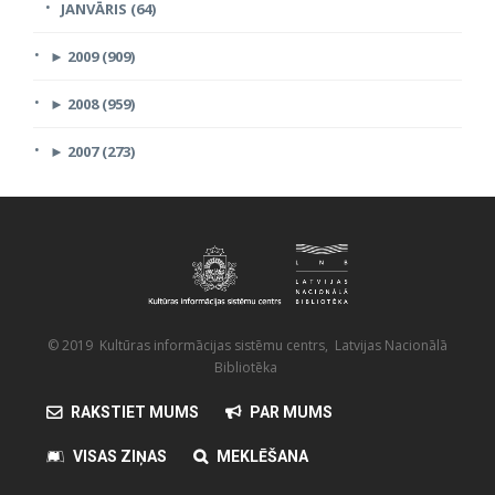
JANVĀRIS (64)
►
2009 (909)
►
2008 (959)
►
2007 (273)
© 2019 Kultūras informācijas sistēmu centrs, Latvijas Nacionālā
Bibliotēka
RAKSTIET MUMS
PAR MUMS
VISAS ZIŅAS
MEKLĒŠANA