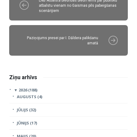
LNB Atbalsta biedrības biedri lems par publisku
atbalstu vienam no Gaismas pils pabeigšanas
scenārijiem
Paziņojums presei par I. Dāldera palikšanu
amatā
Ziņu arhīvs
▼
2026 (188)
AUGUSTS (4)
JŪLIJS (32)
JŪNIJS (17)
MAIJS (20)