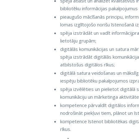
spēja atlasīt un analizēt kvalitatīvu
bibliotēku informācijas pakalpojumus 
pieaugušo mācīšanās principu, inform
lomas izglītojošo norišu īstenošanā i
spēja izstrādāt un vadīt informācijp
lietotāju grupām;
digitālās komunikācijas un satura mār
spēja izstrādāt digitālās komunikācij
atbilstošus digitālos rīkus;
digitālā satura veidošanas un mākslīg
iespēju bibliotēku pakalpojumos izpr
spēja izvēlēties un pielietot digitālā
komunikāciju un mārketinga aktivitātes
kompetence pārvaldīt digitālos infor
nodrošināt piekļuvi tiem, plānot un ī
kompetence īstenot bibliotēkas digitā
rīkus.