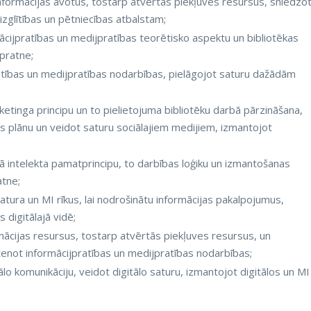
s informācijas avotus, tostarp atvērtās piekļuves resursus, sniedzo
izglītības un pētniecības atbalstam;
ācijpratības un medijpratības teorētisko aspektu un bibliotēkas
zpratne;
ratības un medijpratības nodarbības, pielāgojot saturu dažādām
ketinga principu un to pielietojuma bibliotēku darbā pārzināšana,
as plānu un veidot saturu sociālajiem medijiem, izmantojot
ā intelekta pamatprincipu, to darbības loģiku un izmantošanas
atne;
 satura un MI rīkus, lai nodrošinātu informācijas pakalpojumus,
 digitālajā vidē;
mācijas resursus, tostarp atvērtās piekļuves resursus, un
stenot informācijpratības un medijpratības nodarbības;
lo komunikāciju, veidot digitālo saturu, izmantojot digitālos un MI