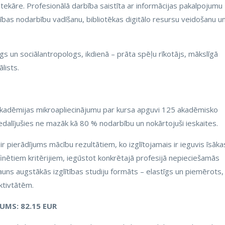
otekāre. Profesionālā darbība saistīta ar informācijas pakalpojumu
atības nodarbību vadīšanu, bibliotēkas digitālo resursu veidošanu u
gs un sociālantropologs, ikdienā – prāta spēļu rīkotājs, mākslīgā
lists.
 akadēmijas mikroapliecinājumu par kursa apguvi 125 akadēmisko
edalījušies ne mazāk kā 80 % nodarbību un nokārtojuši ieskaites.
r pierādījums mācību rezultātiem, ko izglītojamais ir ieguvis īsāka
finētiem kritērijiem, iegūstot konkrētajā profesijā nepieciešamās
jauns augstākās izglītības studiju formāts – elastīgs un piemērots, 
ktivtātēm.
MS: 82.15 EUR