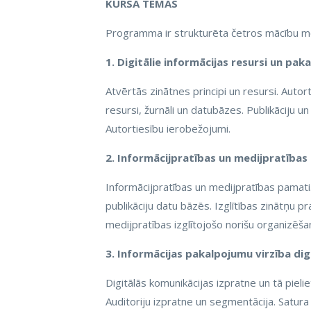
KURSA TĒMAS
Programma ir strukturēta četros mācību m
1. Digitālie informācijas resursi un pa
Atvērtās zinātnes principi un resursi. Autort
resursi, žurnāli un datubāzes. Publikāciju un
Autortiesību ierobežojumi.
2. Informācijpratības un medijpratības 
Informācijpratības un medijpratības pamati
publikāciju datu bāzēs. Izglītības zinātņu p
medijpratības izglītojošo norišu organizēša
3. Informācijas pakalpojumu virzība digi
Digitālās komunikācijas izpratne un tā pielie
Auditoriju izpratne un segmentācija. Satura