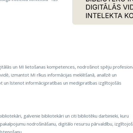
igitālās un MI lietošanas kompetences, nodrošinot spēju profesionā
 vidē, izmantot MI rīkus informācijas meklēšanā, analīzē un
not un īstenot informācijpratības un medijpratības izglītojošās
ibliotekāri, galvenie bibliotekāri un citi bibliotēku darbinieki, kuru
 pakalpojumu nodrošināšanu, digitālo resursu pārvaldību, izglītojo
 īstenošanu.