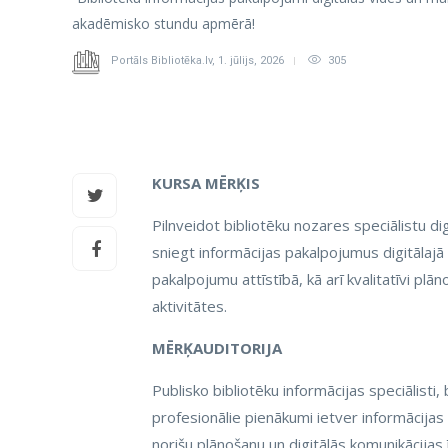
akadēmisko stundu apmērā!
Portāls Bibliotēka.lv
,
1. jūlijs, 2026
305
KURSA MĒRĶIS
Pilnveidot bibliotēku nozares speciālistu d
sniegt informācijas pakalpojumus digitālajā
pakalpojumu attīstībā, kā arī kvalitatīvi plā
aktivitātes.
MĒRĶAUDITORIJA
Publisko bibliotēku informācijas speciālisti, b
profesionālie pienākumi ietver informācijas
norišu plānošanu un digitālās komunikācijas