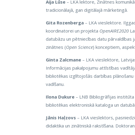
Aija Lūse
– LKA lektore, Zinātnes komunikāci
tradicionālajā, gan digitālajā mārketingā.
Gita Rozenberga
– LKA vieslektore. Ilgga
koordinatorei un projekta
OpenAIRE2020
Lat
datubāzu un pētniecības datu pārvaldības 
zinātnes (
Open Science
) konceptiem, aspek
Ginta Zalcmane
– LKA vieslektore, Latvija
Informācijas pakalpojumu attīstības vadītāja
bibliotēkas izglītojošās darbības plānošanu
vadīšanu.
Ilona Dukure
– LNB Bibliogrāfijas institūt
bibliotēkas elektroniskā kataloga un datubāzu
Jānis Haļzovs
– LKA vieslektors, pasniedz
didaktika un zinātniskā rakstīšana. Doktoran