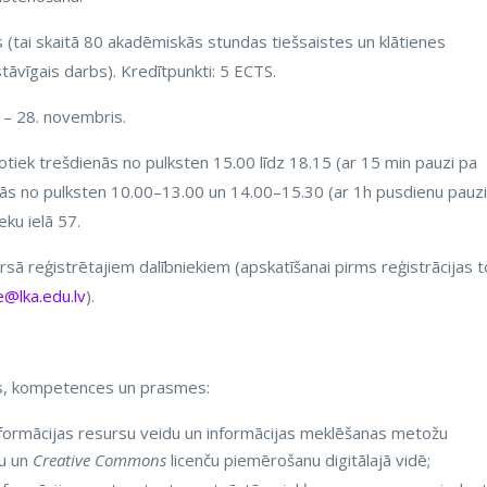
tai skaitā 80 akadēmiskās stundas tiešsaistes un klātienes
āvīgais darbs). Kredītpunkti: 5 ECTS.
– 28. novembris.
tiek trešdienās no pulksten 15.00 līdz 18.15 (ar 15 min pauzi pa
nās no pulksten 10.00–13.00 un 14.00–15.30 (ar 1h pusdienu pauzi
eku ielā 57.
ursā reģistrētajiem dalībniekiem (apskatīšanai pirms reģistrācijas t
e@lka.edu.lv
).
as, kompetences un prasmes:
 informācijas resursu veidu un informācijas meklēšanas metožu
bu un
Creative Commons
licenču piemērošanu digitālajā vidē;