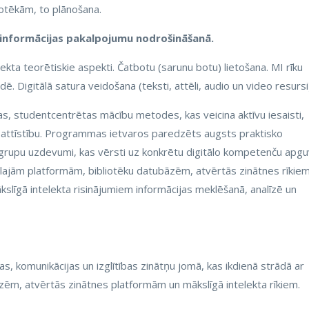
iotēkām, to plānošana.
 informācijas pakalpojumu nodrošināšanā.
ekta teorētiskie aspekti. Čatbotu (sarunu botu) lietošana. MI rīku
ē. Digitālā satura veidošana (teksti, attēli, audio un video resursi
, studentcentrētas mācību metodes, kas veicina aktīvu iesaisti,
 attīstību. Programmas ietvaros paredzēts augsts praktisko
 grupu uzdevumi, kas vērsti uz konkrētu digitālo kompetenču apguv
tālajām platformām, bibliotēku datubāzēm, atvērtās zinātnes rīkiem
līgā intelekta risinājumiem informācijas meklēšanā, analīzē un
ijas, komunikācijas un izglītības zinātņu jomā, kas ikdienā strādā ar
āzēm, atvērtās zinātnes platformām un mākslīgā intelekta rīkiem.