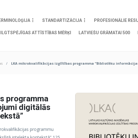
ERMINOLOĢIJA
STANDARTIZĀCIJA
PROFESIONĀLIE RES
ILGTSPĒJĪGAS ATTĪSTĪBAS MĒRĶI
LATVIEŠU GRĀMATAI 500
as
LKA mikrokvalifikācijas izglītības programma “Bibliotēku informācij
bas programma
jumi digitālās
tekstā”
rokvalifikācijas programmu
kslīgā intelekta kontekstā” 125