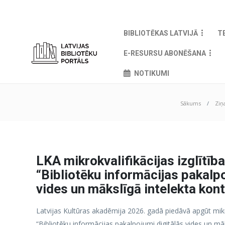
BIBLIOTĒKAS LATVIJĀ
T
E-RESURSU ABONĒŠANA
NOTIKUMI
Sākums
Ziņ
LKA mikrokvalifikācijas izglītī
“Bibliotēku informācijas pakalpo
vides un mākslīgā intelekta kon
Latvijas Kultūras akadēmija 2026. gadā piedāvā apgūt mik
“Bibliotēku informācijas pakalpojumi digitālās vides un mā