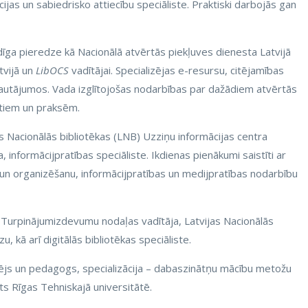
jas un sabiedrisko attiecību speciāliste. Praktiski darbojās gan
dīga pieredze kā Nacionālā atvērtās piekļuves dienesta Latvijā
vijā un
LibOCS
vadītājai. Specializējas e-resursu, citējamības
jautājumos. Vada izglītojošas nodarbības par dažādiem atvērtās
tiem un praksēm.
s Nacionālās bibliotēkas (LNB) Uzziņu informācijas centra
, informācijpratības speciāliste. Ikdienas pienākumi saistīti ar
 un organizēšanu, informācijpratības un medijpratības nodarbību
a Turpinājumizdevumu nodaļas vadītāja, Latvijas Nacionālās
, kā arī digitālās bibliotēkas speciāliste.
ējs un pedagogs, specializācija – dabaszinātņu mācību metožu
ts Rīgas Tehniskajā universitātē.