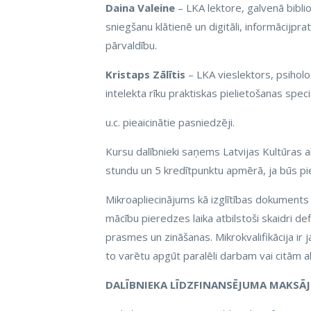
Daina Valeine
– LKA lektore, galvenā bibli
sniegšanu klātienē un digitāli, informācijpr
pārvaldību.
Kristaps Zālītis
– LKA vieslektors, psiholo
intelekta rīku praktiskas pielietošanas speciā
u.c. pieaicinātie pasniedzēji.
Kursu dalībnieki saņems Latvijas Kultūras
stundu un 5 kredītpunktu apmērā, ja būs pi
Mikroapliecinājums kā izglītības dokuments i
mācību pieredzes laika atbilstoši skaidri de
prasmes un zināšanas. Mikrokvalifikācija ir 
to varētu apgūt paralēli darbam vai citām a
DALĪBNIEKA LĪDZFINANSĒJUMA MAKSĀJU