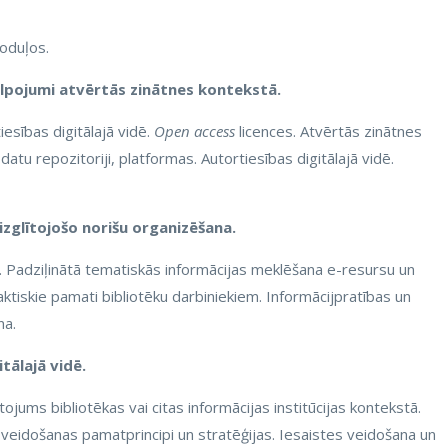
oduļos.
kalpojumi atvērtās zinātnes kontekstā.
iesības digitālajā vidē.
Open access
licences. Atvērtās zinātnes
 datu repozitoriji, platformas. Autortiesības digitālajā vidē.
izglītojošo norišu organizēšana.
. Padziļinātā tematiskās informācijas meklēšana e-resursu un
raktiskie pamati bibliotēku darbiniekiem. Informācijpratības un
na.
tālajā vidē.
tojums bibliotēkas vai citas informācijas institūcijas kontekstā.
 veidošanas pamatprincipi un stratēģijas. Iesaistes veidošana un