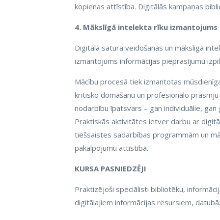
kopienas attīstība. Digitālās kampaņas bibl
4. Mākslīgā intelekta rīku izmantojums
Digitālā satura veidošanas un mākslīgā intel
izmantojums informācijas pieprasījumu izpild
Mācību procesā tiek izmantotas mūsdienīgas
kritisko domāšanu un profesionālo prasmju
nodarbību īpatsvars – gan individuālie, gan
Praktiskās aktivitātes ietver darbu ar digi
tiešsaistes sadarbības programmām un māks
pakalpojumu attīstībā.
KURSA PASNIEDZĒJI
Praktizējoši speciālisti bibliotēku, informāc
digitālajiem informācijas resursiem, datub