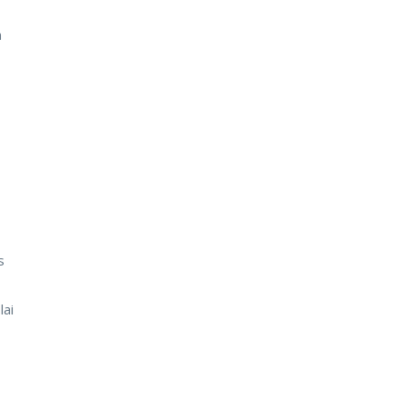
n
s
lai