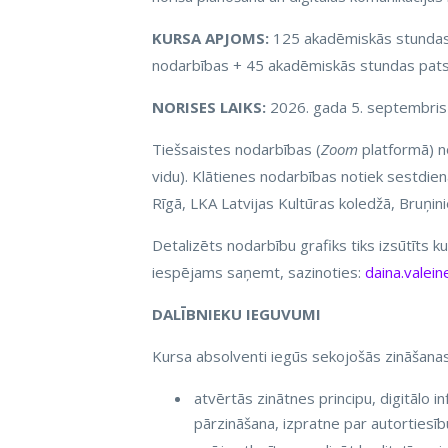
KURSA APJOMS:
125 akadēmiskās stundas (
nodarbības + 45 akadēmiskās stundas patst
NORISES LAIKS:
2026. gada 5. septembris 
Tiešsaistes nodarbības (
Zoom
platformā) no
vidu). Klātienes nodarbības notiek sestdie
Rīgā, LKA Latvijas Kultūras koledžā, Bruņini
Detalizēts nodarbību grafiks tiks izsūtīts k
iespējams saņemt, sazinoties:
daina.valein
DALĪBNIEKU IEGUVUMI
Kursa absolventi iegūs sekojošās zināšan
atvērtās zinātnes principu, digitālo
pārzināšana, izpratne par autortiesī