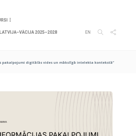
08
AUG
2026
URSI
LATVIJA–VĀCIJA 2025–2028
EN
as pakalpojumi digitālās vides un mākslīgā intelekta kontekstā”