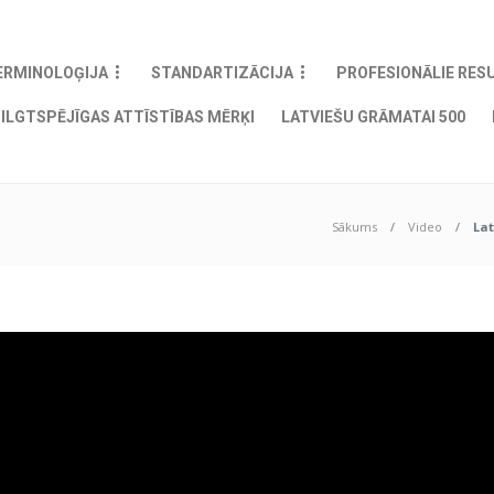
ERMINOLOĢIJA
STANDARTIZĀCIJA
PROFESIONĀLIE RES
ILGTSPĒJĪGAS ATTĪSTĪBAS MĒRĶI
LATVIEŠU GRĀMATAI 500
Sākums
Video
Lat