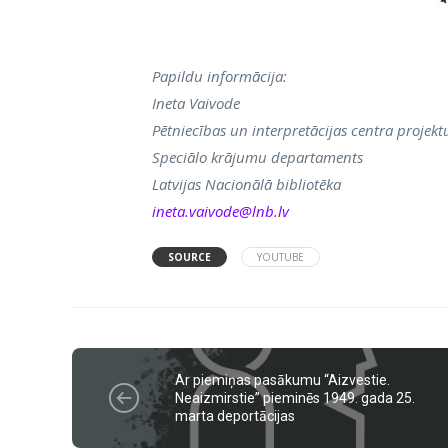
Papildu informācija:
Ineta Vaivode
Pētniecības un interpretācijas centra projekt
Speciālo krājumu departaments
Latvijas Nacionālā bibliotēka
ineta.vaivode@lnb.lv
SOURCE
YOUTUBE
Ar piemiņas pasākumu “Aizvestie.
Neaizmirstie” pieminēs 1949. gada 25.
marta deportācijas