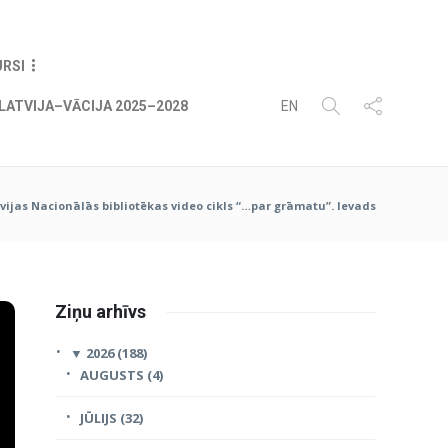
07
AUG
2026
URSI
LATVIJA–VĀCIJA 2025–2028
EN
vijas Nacionālās bibliotēkas video cikls “…par grāmatu”. Ievads
Ziņu arhīvs
▼
2026 (188)
AUGUSTS (4)
JŪLIJS (32)