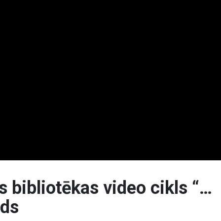
s bibliotēkas video cikls “…
ads