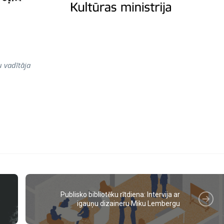
u vadītāja
Publisko bibliotēku rītdiena: Intervija ar
igauņu dizaineru Miku Lembergu