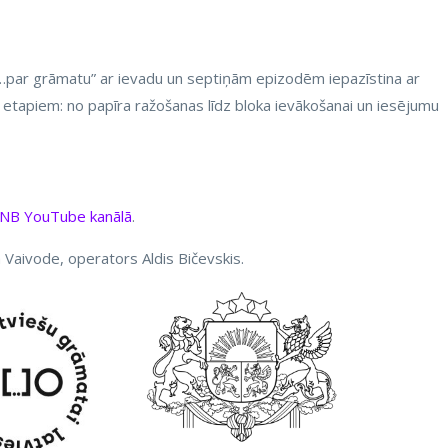
s “…par grāmatu” ar ievadu un septiņām epizodēm iepazīstina ar
etapiem: no papīra ražošanas līdz bloka ievākošanai un iesējumu
NB YouTube kanālā
.
ta Vaivode, operators Aldis Bičevskis.