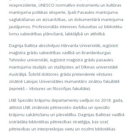
viceprezidente, UNESCO normatīvo instrumentu un kultūras
mantojuma politikas eksperte, īpaši Pasaules mantojuma
saglabāšanas un aizsardzības, un dokumentārā mantojuma
jautājumos. Profesionālās intereses fokusētas uz bibliotēku
lomu sabiedrības plānošanā, labklājībā un attīstībā.
Dagnija Baltiņa absolvējusi Hārvarda Universitāti, iegūstot
maģistra grādu sabiedrības vadībā un Brandenburgas
Tehnisko universitāti, iegūstot maģistra grādu pasaules
mantojuma studijās un stažējoties arī Dīkinas universitātē
Austrālijā. Šobrīd doktores grāda pretendente vēstures
zinātnē Latvijas Universitātes Humanitāro zinātņu fakultātē
(iepriekš – Vēstures un filozofijas fakultāte).
LNB Speciālo krājumu departamentu vadījusi no 2018. gada,
attīstot LNB zinātniski pētniecisko darbību un speciālo
krājumu sakārtošanu un pārvaldību. Dagnijas Baltiņas vadībā
izstrādāta bibliotēkas pētniecības stratēģija, kas izceļ
pētniecības un interpretācijas vietu un nozīmi bibliotēkas