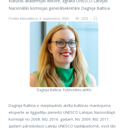
Kultūras akadēmijas lektore, agrākā UNESCO Latvijas
Nacionālās komisijas ģenerālsekretāre Dagnija Baltiņa.
Portāls Bibliotēka.lv
,
3. septembris, 2024
2275
Dagnija Baltiņa. Publicitātes attēls
Dagnija Baltiņa ir starptautiski atzīta kultūras mantojuma
eksperte ar ilggadēju pieredzi UNESCO Latvijas Nacionālajā
komisijā no 2008. līdz 2016. gadam. No 2009. līdz 2011.
gadam pārstāvējusi Latviju UNESCO Izpildpadomē, esot tās