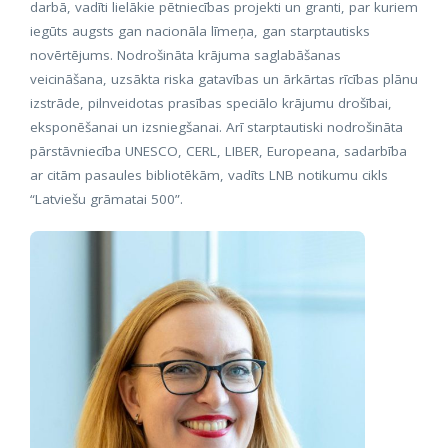
darbā, vadīti lielākie pētniecības projekti un granti, par kuriem
iegūts augsts gan nacionāla līmeņa, gan starptautisks
novērtējums. Nodrošināta krājuma saglabāšanas
veicināšana, uzsākta riska gatavības un ārkārtas rīcības plānu
izstrāde, pilnveidotas prasības speciālo krājumu drošībai,
eksponēšanai un izsniegšanai. Arī starptautiski nodrošināta
pārstāvniecība UNESCO, CERL, LIBER, Europeana, sadarbība
ar citām pasaules bibliotēkām, vadīts LNB notikumu cikls
“Latviešu grāmatai 500”.