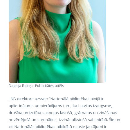
Dagnija Baltiņa. Publicitātes attēls
LNB direktore uzsver: “Nacionālā bibliotēka Latvijā ir
apliecinājums un pierādījums tam, ka Latvijas izaugsme,
drošība un izcilība sakņojas lasošā, grāmatas un zināšanas
novērtējošā un sarunāties, izzināt alkstošā sabiedrībā. Šie un
citi Nacionālās bibliotēkas atbildībā esošie jautājumi ir