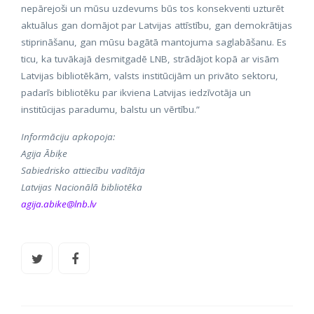
nepārejoši un mūsu uzdevums būs tos konsekventi uzturēt
aktuālus gan domājot par Latvijas attīstību, gan demokrātijas
stiprināšanu, gan mūsu bagātā mantojuma saglabāšanu. Es
ticu, ka tuvākajā desmitgadē LNB, strādājot kopā ar visām
Latvijas bibliotēkām, valsts institūcijām un privāto sektoru,
padarīs bibliotēku par ikviena Latvijas iedzīvotāja un
institūcijas paradumu, balstu un vērtību.”
Informāciju apkopoja:
Agija Ābiķe
Sabiedrisko attiecību vadītāja
Latvijas Nacionālā bibliotēka
agija.abike@lnb.lv