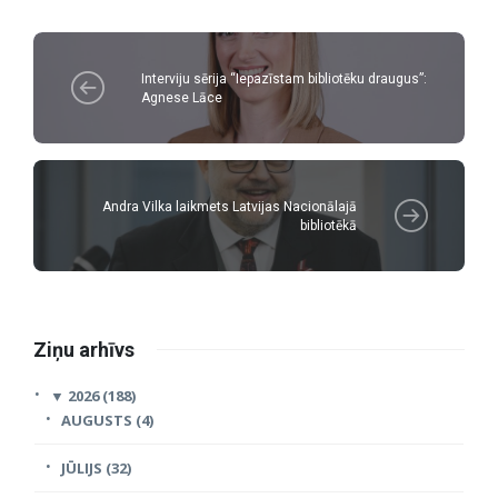
Interviju sērija “Iepazīstam bibliotēku draugus”:
Agnese Lāce
Andra Vilka laikmets Latvijas Nacionālajā
bibliotēkā
Ziņu arhīvs
▼
2026 (188)
AUGUSTS (4)
JŪLIJS (32)